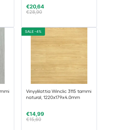
€
20,64
€
28,90
SALE -4%
Tammi
Vinyylilattia Winclic 3115 tammi
natural, 1220x179x4.0mm
€
14,99
€
15,60