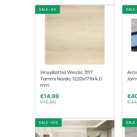
SALE -4%
SALE 
Vinyylilattia Winclic 3117
Anti
Tammi Nordic 1220x179x4,0
Järn
mm
€
14,99
€
4
€
15,60
€
44
SALE -10%
SALE 