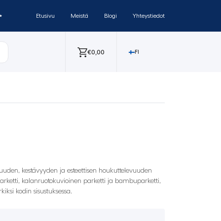
✨
Etusivu
Meistä
Blogi
Yhteystiedot
€
0,00
FI
olisuuden, kestävyyden ja esteettisen houkuttelevuuden
iparketti, kalanruotokuvioinen parketti ja bambuparketti,
kiksi kodin sisustuksessa.