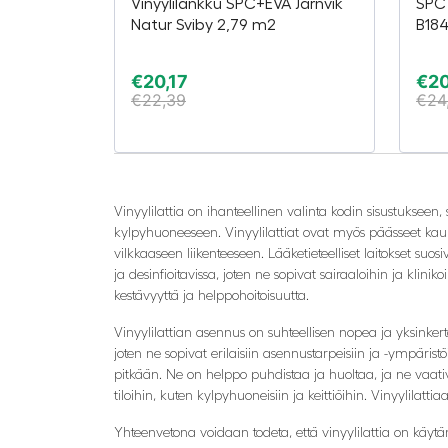
Vinyylilankku SPC+EVA Järnvik
SPC 
Natur Sviby 2,79 m2
B18
€
20,17
€
20
€
22,39
€
24
Vinyylilattia on ihanteellinen valinta kodin sisustukseen
kylpyhuoneeseen. Vinyylilattiat ovat myös päässeet kaupalli
vilkkaaseen liikenteeseen. Lääketieteelliset laitokset suos
ja desinfioitavissa, joten ne sopivat sairaaloihin ja kliniko
kestävyyttä ja helppohoitoisuutta.
Vinyylilattian asennus on suhteellisen nopea ja yksinkerta
joten ne sopivat erilaisiin asennustarpeisiin ja -ympäristö
pitkään. Ne on helppo puhdistaa ja huoltaa, ja ne vaativat
tiloihin, kuten kylpyhuoneisiin ja keittiöihin. Vinyylilattia
Yhteenvetona voidaan todeta, että vinyylilattia on käytänn