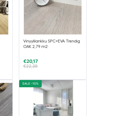
Vinyylilankku SPC+EVA Trendig
OAK 2,79 m2
€
20,17
€
22,39
SALE -10%