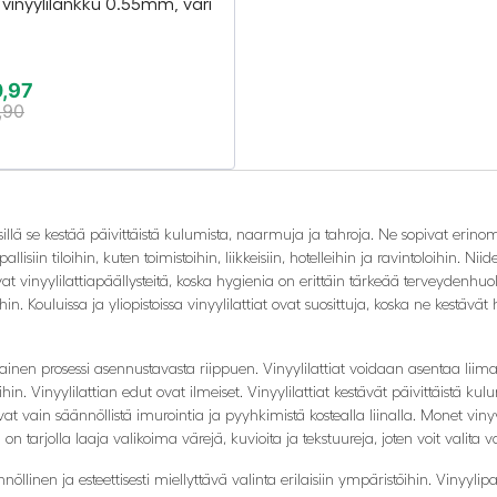
vinyylilankku 0.55mm, väri
4
,97
,90
, sillä se kestää päivittäistä kulumista, naarmuja ja tahroja. Ne sopivat er
siin tiloihin, kuten toimistoihin, liikkeisiin, hotelleihin ja ravintoloihin. Nii
ivat vinyylilattiapäällysteitä, koska hygienia on erittäin tärkeää terveydenhuoll
ihin. Kouluissa ja yliopistoissa vinyylilattiat ovat suosittuja, koska ne kestävät 
inen prosessi asennustavasta riippuen. Vinyylilattiat voidaan asentaa liimalla
ihin. Vinyylilattian edut ovat ilmeiset. Vinyylilattiat kestävät päivittäistä k
 vain säännöllistä imurointia ja pyyhkimistä kostealla liinalla. Monet vinyyl
a on tarjolla laaja valikoima värejä, kuvioita ja tekstuureja, joten voit valita v
öllinen ja esteettisesti miellyttävä valinta erilaisiin ympäristöihin. Vinyyli