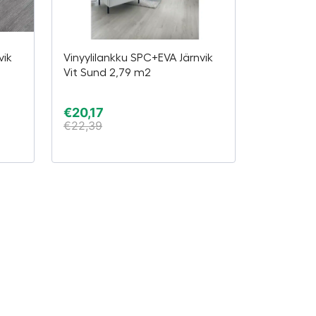
vik
Vinyylilankku SPC+EVA Järnvik
Vit Sund 2,79 m2
€
20,17
€
22,39