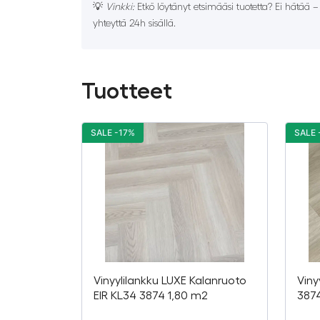
💡
Vinkki:
Etkö löytänyt etsimääsi tuotetta? Ei hätää 
yhteyttä 24h sisällä.
Tuotteet
SALE -17%
SALE 
Vinyylilankku LUXE Kalanruoto
Viny
EIR KL34 3874 1,80 m2
387