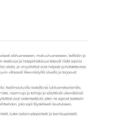
inomaisesti olohuoneeseen, makuuhuoneeseen, keittiöön ja
den kestävyys ja helppohoitoisuus tekevät niistä sopivia
on alalla, ja vinyylilattiat ovat helposti puhdistettavissa
hyvin vilkkaasti liikennöidyillä alueilla ja tarjoavat
, itseliimautuvilla laatoilla tai lukitusmekanismilla,
ulumista, naarmuja ja tahroja ja säilyttävät ulkonäkönsä
ilattiat ovat vedenkestäviä, joten ne sopivat kosteisiin
aihtoehdon, joka sopii täydellisesti sisustukseen.
parketit, kuten kalanruotoparketti ja bambuparketti,