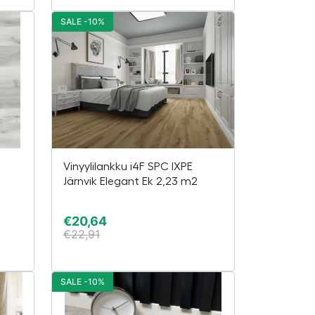
SALE -10%
Vinyylilankku i4F SPC IXPE
Järnvik Elegant Ek 2,23 m2
€
20,64
€
22,91
SALE -10%