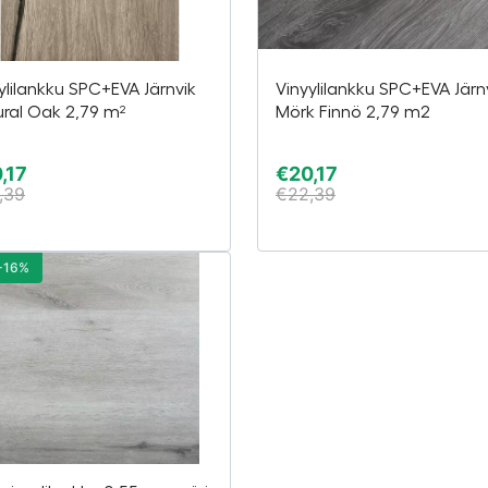
ylilankku SPC+EVA Järnvik
Vinyylilankku SPC+EVA Järn
ral Oak 2,79 m²
Mörk Finnö 2,79 m2
,17
€
20,17
,39
€
22,39
-16%