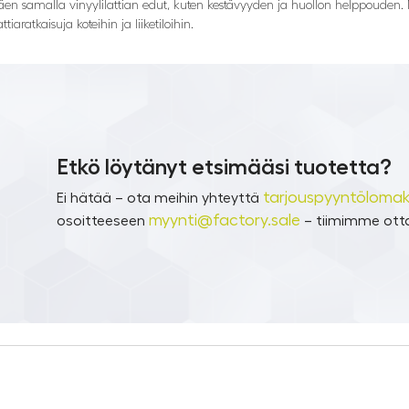
en samalla vinyylilattian edut, kuten kestävyyden ja huollon helppouden. Nä
iaratkaisuja koteihin ja liiketiloihin.
Etkö löytänyt etsimääsi tuotetta?
tarjouspyyntölomak
Ei hätää – ota meihin yhteyttä
myynti@factory.sale
osoitteeseen
– tiimimme otta