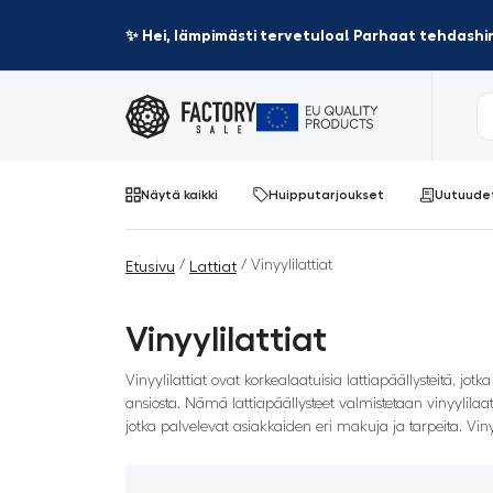
✨ Hei, lämpimästi tervetuloa! Parhaat tehdashin
Näytä kaikki
Huipputarjoukset
Uutuude
/
/ Vinyylilattiat
Etusivu
Lattiat
Vinyylilattiat
Vinyylilattiat ovat korkealaatuisia lattiapäällysteitä, j
ansiosta. Nämä lattiapäällysteet valmistetaan vinyylilaat
jotka palvelevat asiakkaiden eri makuja ja tarpeita. Vin