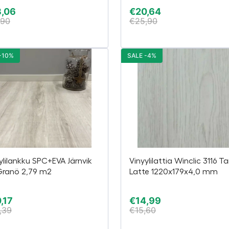
3,06
€
20,64
,90
€
25,90
-10%
SALE -4%
ylilankku SPC+EVA Järnvik
Vinyylilattia Winclic 3116 
Granö 2,79 m2
Latte 1220x179x4,0 mm
,17
€
14,99
,39
€
15,60