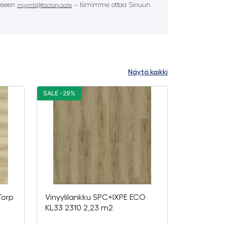
eeseen
– tiimimme ottaa Sinuun
myynti@factory.sale
Näytä kaikki
SALE -29%
Torp
Vinyylilankku SPC+IXPE ECO
KL33 2310 2,23 m2