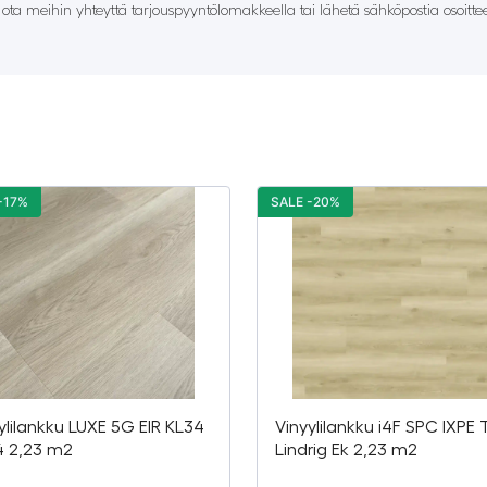
– ota meihin yhteyttä tarjouspyyntölomakkeella tai lähetä sähköpostia osoitt
-17%
SALE -20%
ylilankku LUXE 5G EIR KL34
Vinyylilankku i4F SPC IXPE 
4 2,23 m2
Lindrig Ek 2,23 m2