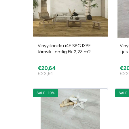
Vinyylilankku i4F SPC IXPE
Viny
Järnvik Lantlig Ek 2,23 m2
Ljus
€
20,64
€
20
€
22,91
€
22
SALE -10%
SALE 