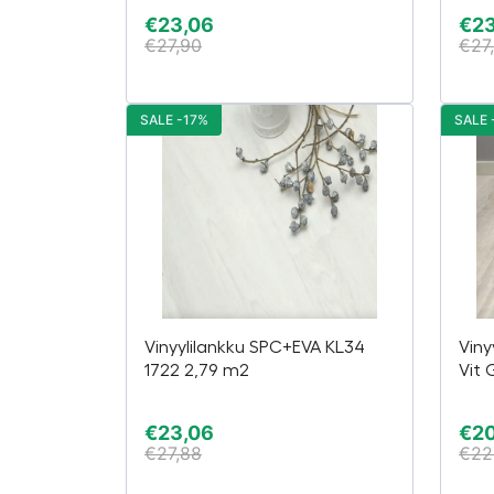
€
23,06
€
2
€
27,90
€
27
SALE -17%
SALE 
Vinyylilankku SPC+EVA KL34
Viny
1722 2,79 m2
Vit 
€
23,06
€
20
€
27,88
€
22