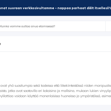
nat suoraan verkkosivultamme - nappaa parhaat diilit itsellesi!
t
otka ovat yhä suositumpia sekä kodeissa että liikekiinteistöissä niiden monipu
oista, jotka ovat saatavilla eri kokoisina ja mallisina, mukaan lukien vinyyl
yylilattiaa voidaan käyttää monenlaisissa huoneissa ja ympäristöissä, esimer