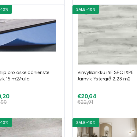
-10%
SALE -10%
slip pro askeläänieriste
Vinyylilankku i4F SPC IXPE
vik 15 m2/rulla
Järnvik Ystergrå 2,23 m2
0,20
€
20,64
,90
€
22,91
-10%
SALE -10%