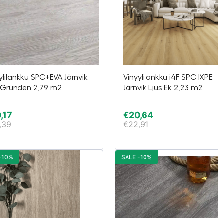
ylilankku SPC+EVA Järnvik
Vinyylilankku i4F SPC IXPE
 Grunden 2,79 m2
Järnvik Ljus Ek 2,23 m2
,17
€
20,64
,39
€
22,91
-10%
SALE -10%