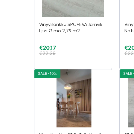
Vinyylilankku SPC+EVA Järnvik
Viny
Ljus Gimo 2,79 m2
Natu
€
20,17
€
20
€
22,39
€
22
SALE -10%
SALE 