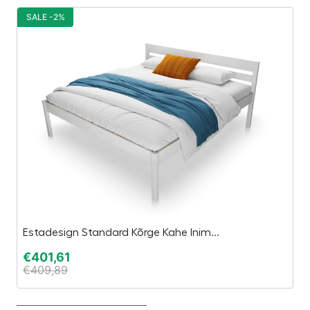
SALE -2%
S
Estadesign Standard Kõrge Kahe Inim...
K
€
401,61
€
€
409,89
€