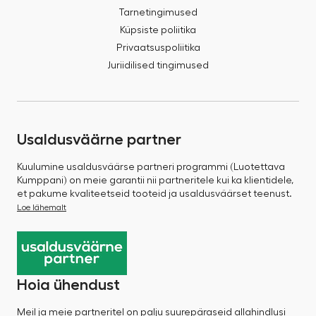
Tarnetingimused
Küpsiste poliitika
Privaatsuspoliitika
Juriidilised tingimused
Usaldusväärne partner
Kuulumine usaldusväärse partneri programmi (Luotettava
Kumppani) on meie garantii nii partneritele kui ka klientidele,
et pakume kvaliteetseid tooteid ja usaldusväärset teenust.
Loe lähemalt
Hoia ühendust
Meil ja meie partneritel on palju suurepäraseid allahindlusi