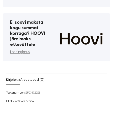
Ei soovi maksta
kogu summat
korraga? HOOVI
järelmaks
ettevõttele
Loe tingimusi
Kirjeldus
Arvustused (0)
Tootenumber:
SPC-1722SE
EAN:
6430049655604