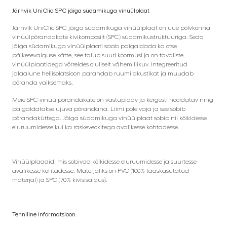
Järnvik UniClic SPC jäiga südamikuga vinüülplaat
Järnvik UniClic SPC jäiga südamikuga vinüülplaat on uue põlvkonna
vinüülpõrandakate kivikomposiit (SPC) südamikustruktuuriga. Seda
jäiga südamikuga vinüülplaati saab paigaldada ka otse
päikesevalguse kätte, see talub suuri koormusi ja on tavaliste
vinüülplaatidega võrreldes oluliselt vähem liikuv. Integreeritud
jalaalune heliisolatsioon parandab ruumi akustikat ja muudab
põranda vaiksemaks.
Meie SPC-vinüülpõrandakate on vastupidav ja kergesti hooldatav ning
paigaldatakse ujuva põrandana. Liimi pole vaja ja see sobib
põrandaküttega. Jäiga südamikuga vinüülplaat sobib nii kõikidesse
eluruumidesse kui ka raskeveokitega avalikesse kohtadesse.
Vinüülplaadid, mis sobivad kõikidesse eluruumidesse ja suurtesse
avalikesse kohtadesse. Materjaliks on PVC (100% taaskasutatud
materjal) ja SPC (70% kivisisaldus).
Tehniline informatsioon: