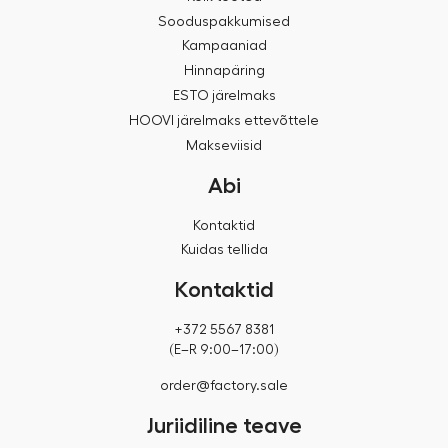
Sooduspakkumised
Kampaaniad
Hinnapäring
ESTO järelmaks
HOOVI järelmaks ettevõttele
Makseviisid
Abi
Kontaktid
Kuidas tellida
Kontaktid
+372 5567 8381
(E–R 9:00–17:00)
order@factory.sale
Juriidiline teave