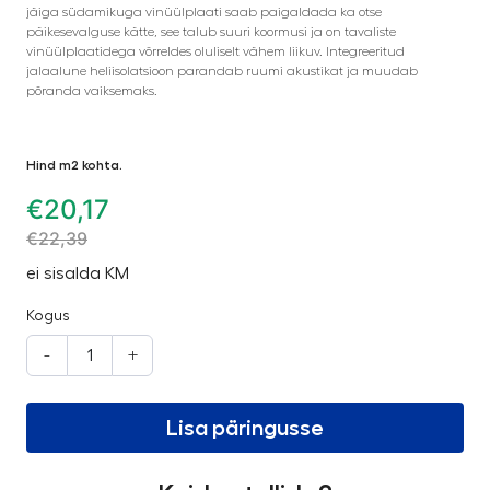
jäiga südamikuga vinüülplaati saab paigaldada ka otse
päikesevalguse kätte, see talub suuri koormusi ja on tavaliste
vinüülplaatidega võrreldes oluliselt vähem liikuv. Integreeritud
jalaalune heliisolatsioon parandab ruumi akustikat ja muudab
põranda vaiksemaks.
Hind m2 kohta.
€
20,17
€
22,39
ei sisalda KM
Kogus
-
+
Lisa päringusse