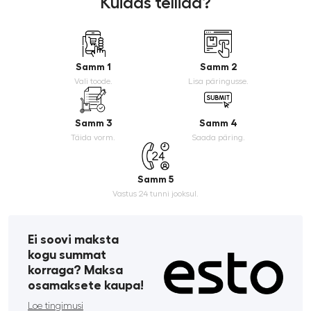
Kuidas tellida?
Samm 1
Samm 2
Vali toode.
Lisa päringusse.
Samm 3
Samm 4
Täida vorm.
Saada päring.
Samm 5
Vastus 24 tunni jooksul.
Ei soovi maksta
kogu summat
korraga? Maksa
osamaksete kaupa!
Loe tingimusi