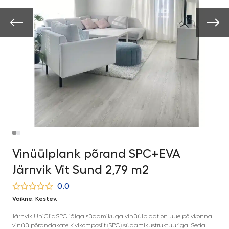
Vinüülplank põrand SPC+EVA
Järnvik Vit Sund 2,79 m2
0.0
Vaikne. Kestev.
Järnvik UniClic SPC jäiga südamikuga vinüülplaat on uue põlvkonna
vinüülpõrandakate kivikomposiit (SPC) südamikustruktuuriga. Seda