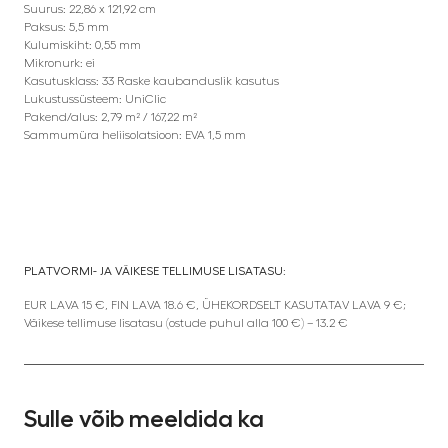
Suurus: 22,86 x 121,92 cm
Paksus: 5,5 mm
Kulumiskiht: 0,55 mm
Mikronurk: ei
Kasutusklass: 33 Raske kaubanduslik kasutus
Lukustussüsteem: UniClic
Pakend/alus: 2,79 m² / 167,22 m²
Sammumüra heliisolatsioon: EVA 1,5 mm
PLATVORMI- JA VÄIKESE TELLIMUSE LISATASU:
EUR LAVA 15 €, FIN LAVA 18.6 €, ÜHEKORDSELT KASUTATAV LAVA 9 €;
Väikese tellimuse lisatasu (ostude puhul alla 100 €) – 13.2 €
Sulle võib meeldida ka