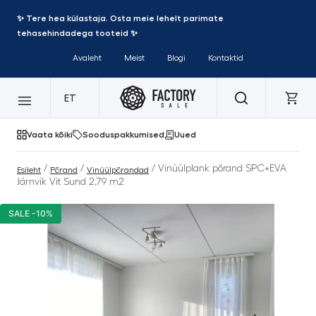
✨ Tere hea külastaja. Osta meie lehelt parimate
tehasehindadega tooteid ✨
Avaleht
Meist
Blogi
Kontaktid
ET
Vaata kõiki
Sooduspakkumised
Uued
/
/
/ Vinüülplank põrand SPC+EVA
Esileht
Põrand
Vinüülpõrandad
Järnvik Vit Sund 2,79 m2
SALE -10%