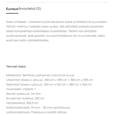
Kuvaus
Arvostelut (0)
Kaksi yhdessä – klassista tyyliä edustava katos yhdistettynä puutaloon.
Tähän mahtuu helposti kaksi autoa. Voit säilyttää erilaisia tavaroita
tässä kompaktissa katollisessa autotallissa. Täällä voit säilyttää
autonrenkaat, polkupyörät, puutarhatyökalut tai muut esineet, jotka
eivät sovi kotiin säilytettäväksi.
Tekniset tiedot:
Materiaali: Sertifioitu pohjoinen mänty tai kuusi
Ulkomitat (leveys x pituus): 400 cm x 595 cm + 300 cm x 595 cm
Sisämitat (leveys x pituus): 369 cm x 561 cm + 283 cm x 565 cm
Huoneiden määrä: 1
Seinän paksuus: 44 mm
Sivuseinän korkeus: 223 cm
Harjakorkeus: 303,5 cm
Kattomateriaalit: 19 mm – 20 mm ponttilauta
Lattiamateriaali: Pakkaus ei sisällä lattiaa