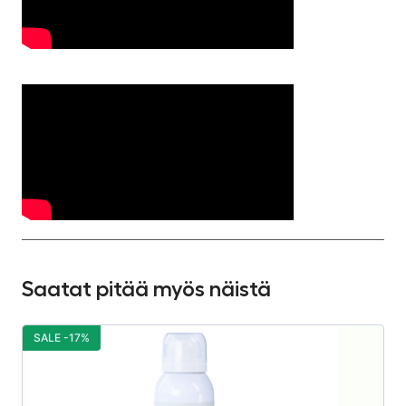
Saatat pitää myös näistä
SALE -17%
S