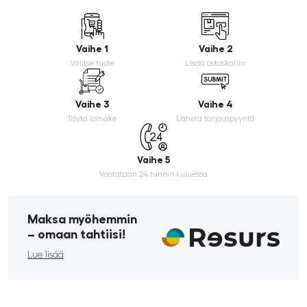
Vaihe 1
Vaihe 2
Valitse tuote
Lisää ostoskoriin
Vaihe 3
Vaihe 4
Täytä lomake
Lähetä tarjouspyyntö
Vaihe 5
Vastataan 24 tunnin kuluessa
Maksa myöhemmin
­– omaan tahtiisi!
Lue lisää