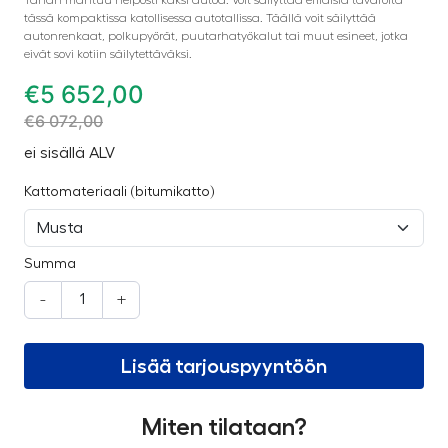
tässä kompaktissa katollisessa autotallissa. Täällä voit säilyttää
autonrenkaat, polkupyörät, puutarhatyökalut tai muut esineet, jotka
eivät sovi kotiin säilytettäväksi.
€
5 652,00
€
6 072,00
ei sisällä ALV
Kattomateriaali (bitumikatto)
Summa
-
+
Lisää tarjouspyyntöön
Miten tilataan?