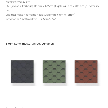
Katon ylitys: 30 cm
Ovi (leveys x korkeus): 85 cm x 192 cm (1 kpl); 240 cm x 205 cm (autotallin
ovi)
Lasitus: Kaksinkertainen lasitus (5mm +10mm+5mm)
Katon ala / Kattokaltevuus: 50m² / 16°
Bitumikatto: musta, vihreä, punainen