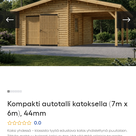
Kompakti autotalli katoksella (7m x
6m), 44mm
0.0
Kaksi yhdessä – klassista tyyliä edustava katos yhdistettynä puutaloon.
Tähän mahtuu helposti kaksi autoa. Voit säilyttää erilaisia tavaroita