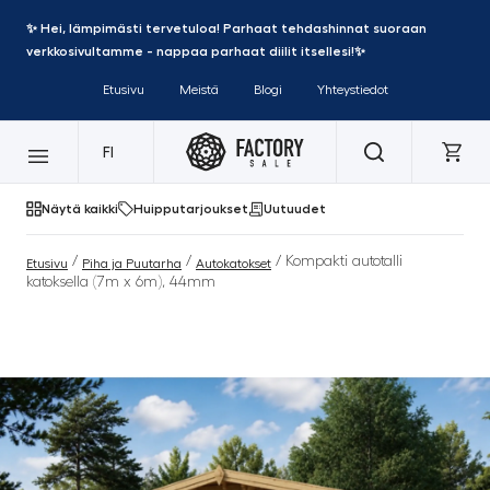
✨ Hei, lämpimästi tervetuloa! Parhaat tehdashinnat suoraan
verkkosivultamme - nappaa parhaat diilit itsellesi!✨
Etusivu
Meistä
Blogi
Yhteystiedot
FI
Näytä kaikki
Huipputarjoukset
Uutuudet
/
/
/ Kompakti autotalli
Etusivu
Piha ja Puutarha
Autokatokset
katoksella (7m x 6m), 44mm