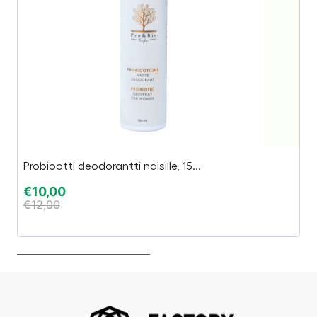
Probiootti deodorantti naisille, 15...
Su
€
10,00
€
€
12,00
€