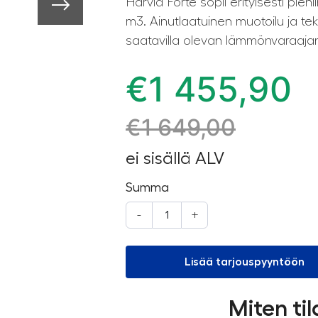
Harvia Forte sopii erityisesti pieni
m3. Ainutlaatuinen muotoilu ja tek
saatavilla olevan lämmönvaraaja
€
1 455,90
€
1 649,00
ei sisällä ALV
Summa
-
+
Lisää tarjouspyyntöön
Miten ti