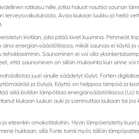
ydellinen ratkaisu niille, jotka haluat nauttia saunan l
 terveysvaikutuksista. Avaa kiukaan luukku ja heitä vettä 
.
tetyn kivitilan, joka pitää kivet kuumina. Pehmeät linjat
s on aina energian-säästötilassa, mikäli saunaa ei käytä ja
 tehokkaammin. Saunominen ei voi olla yksinkertaisempaa
eet, että saunominen on silloin mukavinta kun sinne voi m
hdollistaa juuri sinulle säädetyt löylyt. Forten digitali
äyttömäärää ja löylyjä. Käyttö on helppoa lämpöä ja kos
ä siitä kivitilan lämpötilaa energiansäästötilassa (Lo) t
ohtanut kiukaan luukun auki ja sammuttaa kiukaan tai jos
 ja eteenkin omakotitaloihin. Hyvin lämpöeristetty kuori 
 mene hukkaan, sillä Forte toimii myös tällöin lämpöpat