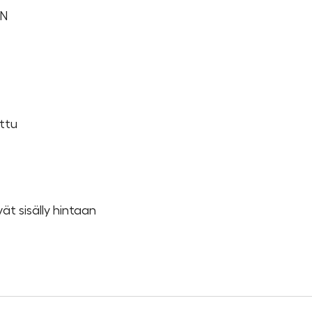
3N
ttu
vät sisälly hintaan