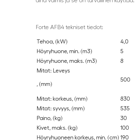
aina valmis ja se on turvallinen käyttää.
Forte AFB4 tekniset tiedot:
Tehoa, (kW)
4,0
Höyryhuone, min. (m3)
5
Höyryhuone, maks. (m3)
8
Mitat: Leveys
500
, (mm)
Mitat: korkeus, (mm)
830
Mitat: syvyys, (mm)
535
Paino, (kg)
30
Kivet, maks. (kg)
100
Höyryhuoneen korkeus, min. (cm)
190