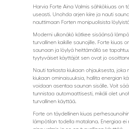
Harvia Forte Aina Valmis sähkökiuas on tä
useasti. Unohda arjen kiire ja nauti saunan
nauttimaan Forten monipuolisista löylyistä
Moderni ulkonäkö kätkee sisäänsä lämpöeris
turvallinen kaikille saunojille. Forte kiua
saunaan ja löylyä heittämällä se tapahtuu
tyytyväiset käyttäjät sen ovat jo osoittan
Nauti tarkasta kiukaan ohjauksesta, joka ma
kiukaan ominaisuuksia, hallita energian k
voidaan asentaa saunan sisälle. Voit säätä
tunnistaa automaattisesti, mikäli olet un
turvallinen käyttää.
Forte on täydellinen kiuas perhesaunoihin
lämpötilan todella matalana. Energiaa ei