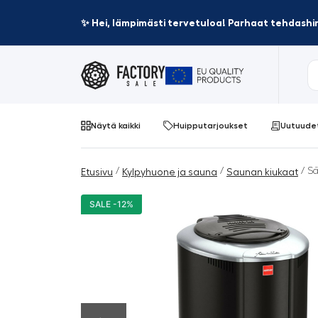
✨ Hei, lämpimästi tervetuloa! Parhaat tehdashin
Näytä kaikki
Huipputarjoukset
Uutuude
/
/
/ Sä
Etusivu
Kylpyhuone ja sauna
Saunan kiukaat
SALE -12%