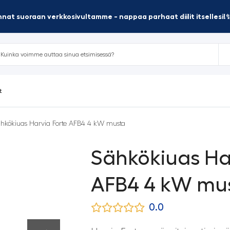
nat suoraan verkkosivultamme - nappaa parhaat diilit itsellesi!
t
hkökiuas Harvia Forte AFB4 4 kW musta
Sähkökiuas Ha
AFB4 4 kW mu
0.0