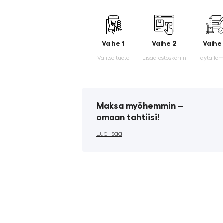
Vaihe 1
Vaihe 2
Vaihe
Valitse tuote
Lisää ostoskoriin
Täytä lo
Maksa myöhemmin ­–
omaan tahtiisi!
Lue lisää