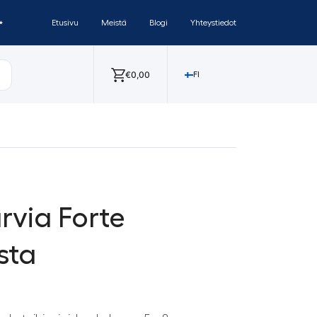
✨
Etusivu
Meistä
Blogi
Yhteystiedot
€
0,00
FI
rvia Forte
sta