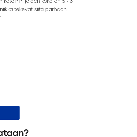
in koteihin, joiden koko on 5 - 8
niikka tekevät siitä parhaan
n.
lataan?