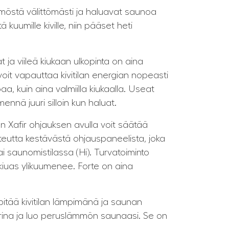
ämmöstä välittömästi ja haluavat saunoa
kuumille kiville, niin pääset heti
 ja viileä kiukaan ulkopinta on aina
 voit vapauttaa kivitilan energian nopeasti
, kuin aina valmiilla kiukaalla. Useat
ennä juuri silloin kun haluat.
sen Xafir ohjauksen avulla voit säätää
teutta kestävästä ohjauspaneelista, joka
ai saunomistilassa (Hi). Turvatoiminto
 kiuas ylikuumenee. Forte on aina
pitää kivitilan lämpimänä ja saunan
terina ja luo peruslämmön saunaasi. Se on