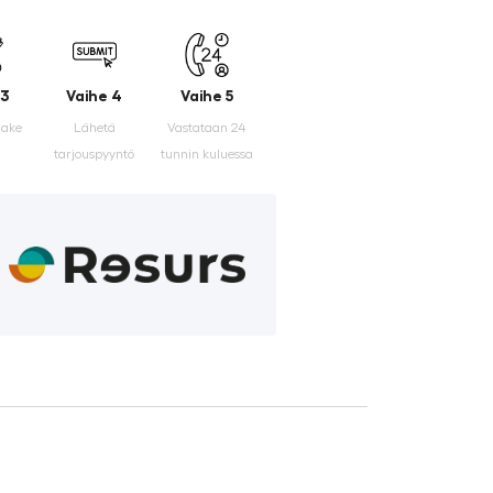
 3
Vaihe 4
Vaihe 5
make
Lähetä
Vastataan 24
tarjouspyyntö
tunnin kuluessa