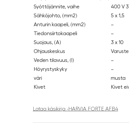
Syöttöjännite, vaihe
400 V 
Sähköjohto, (mm2)
5 x 1,5
Anturin kaapeli, (mm2)
–
Tiedonsiirtokaapeli
–
Suojaus, (A)
3 x 10
Ohjauskeskus
Varuste
Veden tilavuus, (l)
–
Höyrystyskyky
–
väri
musta
Kivet
Kivet ei
Lataa käsikirja -HARVIA FORTE AFB4