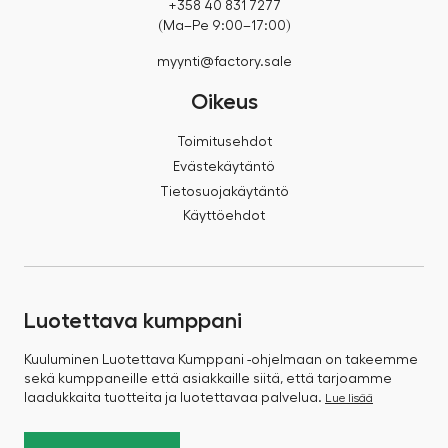
+358 40 831 7277
(Ma–Pe 9:00–17:00)
myynti@factory.sale
Oikeus
Toimitusehdot
Evästekäytäntö
Tietosuojakäytäntö
Käyttöehdot
Luotettava kumppani
Kuuluminen Luotettava Kumppani -ohjelmaan on takeemme
sekä kumppaneille että asiakkaille siitä, että tarjoamme
laadukkaita tuotteita ja luotettavaa palvelua.
Lue lisää