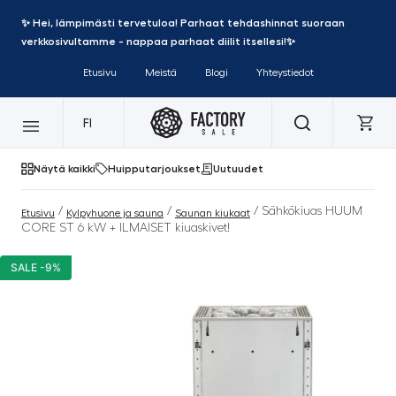
✨ Hei, lämpimästi tervetuloa! Parhaat tehdashinnat suoraan
verkkosivultamme - nappaa parhaat diilit itsellesi!✨
Etusivu
Meistä
Blogi
Yhteystiedot
FI
Näytä kaikki
Huipputarjoukset
Uutuudet
/
/
/ Sähkökiuas HUUM
Etusivu
Kylpyhuone ja sauna
Saunan kiukaat
CORE ST 6 kW + ILMAISET kiuaskivet!
SALE -9%