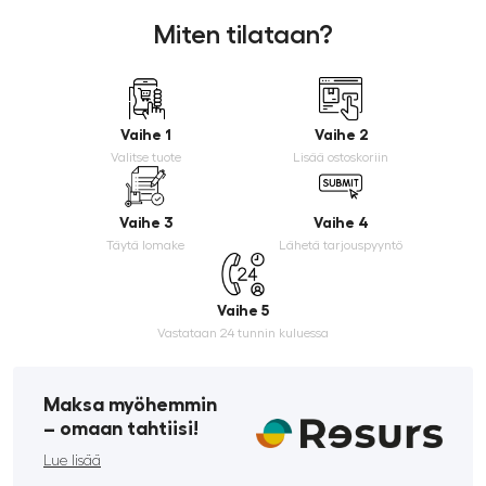
Miten tilataan?
Vaihe 1
Vaihe 2
Valitse tuote
Lisää ostoskoriin
Vaihe 3
Vaihe 4
Täytä lomake
Lähetä tarjouspyyntö
Vaihe 5
Vastataan 24 tunnin kuluessa
Maksa myöhemmin
­– omaan tahtiisi!
Lue lisää