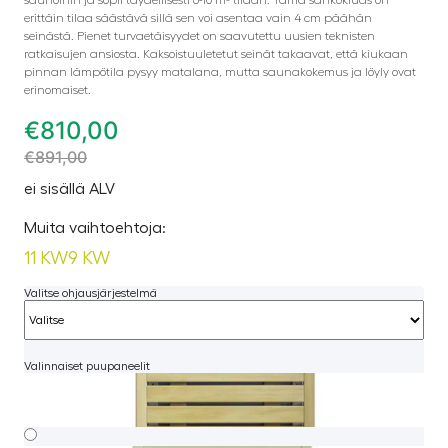
erittäin tilaa säästävä sillä sen voi asentaa vain 4 cm päähän
seinästä. Pienet turvaetäisyydet on saavutettu uusien teknisten
ratkaisujen ansiosta. Kaksoistuuletetut seinät takaavat, että kiukaan
pinnan lämpötila pysyy matalana, mutta saunakokemus ja löyly ovat
erinomaiset.
€
810,00
€
891,00
ei sisällä ALV
Muita vaihtoehtoja:
11 KW
9 KW
Valitse ohjausjärjestelmä
Valinnaiset puupaneelit