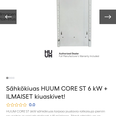
Ilmainen
toimitus
Sähkökiuas HUUM CORE ST 6 kW +
ILMAISET kiuaskivet!
0.0
HUUM CORE ST 6kW sähkökiuas tarjoaa joustavia ratkaisuja pieniin
saunoihin ja sopii täydellisesti 6-10 m³ tilaan. Tämä sähkökiuas on