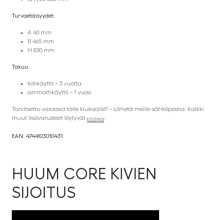
Turvaetäisyydet:
A 40 mm
B 465 mm
H 830 mm
Takuu:
kotikäyttö – 3 vuotta
ammattikäyttö – 1 vuosi
Tarvitsetko varaosia tälle kiukaalle? – Lähetä meille sähköpostia. Kaikki
muut lisävarusteet löytyvät
.
täältä
EAN: 4744103010431
HUUM CORE KIVIEN
SIJOITUS