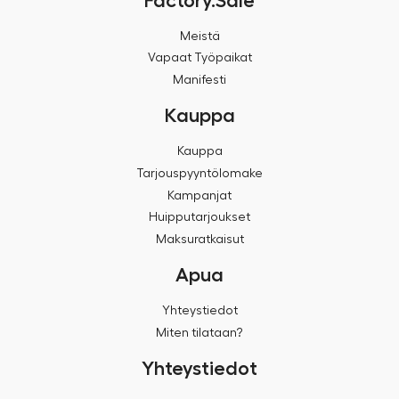
Factory.Sale
Meistä
Vapaat Työpaikat
Manifesti
Kauppa
Kauppa
Tarjouspyyntölomake
Kampanjat
Huipputarjoukset
Maksuratkaisut
Apua
Yhteystiedot
Miten tilataan?
Yhteystiedot