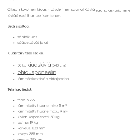
Oikean kokoinen kiuas = täydellinen sauna! Käytä
saunalaskuriamme
löytääksesi ihanteellisen tehon.
Setti sisältää:
sähkökiuas
säädettävät jalat
Kiuas tarvitsee lisäksi:
kiuaskiviä
30 kg
(5-10 cm)
ohjauspaneelin
lämmönkestävän virtajohdon
Tekniset tiedot:
teho: 6 kW
lämmitetty huone min.: 5 m³
lämmitetty huone max.: 9 m³
kivien kapasiteetti: 30 kg
paino: 19 kg
korkeus: 830 mm
leveys: 385 mm
syvyys: 385 mm