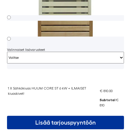
Valinnaiset lisävarusteet
1 X Sähkökiuas HUUM CORE ST 6 kW + ILMAISET
€ 810.00
kiuaskivet!
Subtotal
€
810
Lisää tarjouspyyntöön