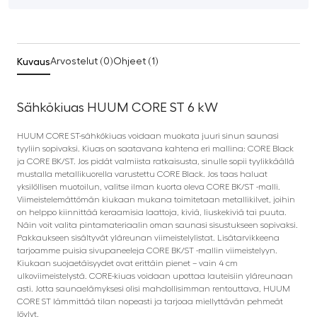
Kuvaus
Arvostelut (0)
Ohjeet (1)
Sähkökiuas HUUM CORE ST 6 kW
HUUM CORE ST-sähkökiuas voidaan muokata juuri sinun saunasi
tyyliin sopivaksi. Kiuas on saatavana kahtena eri mallina: CORE Black
ja CORE BK/ST. Jos pidät valmiista ratkaisusta, sinulle sopii tyylikkäällä
mustalla metallikuorella varustettu CORE Black. Jos taas haluat
yksilöllisen muotoilun, valitse ilman kuorta oleva CORE BK/ST -malli.
Viimeistelemättömän kiukaan mukana toimitetaan metallikilvet, joihin
on helppo kiinnittää keraamisia laattoja, kiviä, liuskekiviä tai puuta.
Näin voit valita pintamateriaalin oman saunasi sisustukseen sopivaksi.
Pakkaukseen sisältyvät yläreunan viimeistelylistat. Lisätarvikkeena
tarjoamme puisia sivupaneeleja CORE BK/ST -mallin viimeistelyyn.
Kiukaan suojaetäisyydet ovat erittäin pienet – vain 4 cm
ulkoviimeistelystä. CORE-kiuas voidaan upottaa lauteisiin yläreunaan
asti. Jotta saunaelämyksesi olisi mahdollisimman rentouttava, HUUM
CORE ST lämmittää tilan nopeasti ja tarjoaa miellyttävän pehmeät
löylyt.