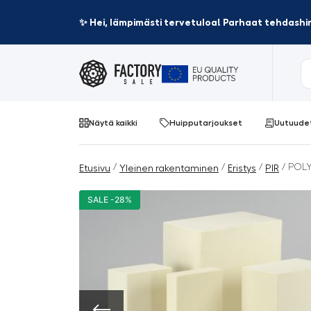
✨ Hei, lämpimästi tervetuloa! Parhaat tehdashin
Näytä kaikki
Huipputarjoukset
Uutuude
/
/
/
/ POLY
Etusivu
Yleinen rakentaminen
Eristys
PIR
SALE -28%