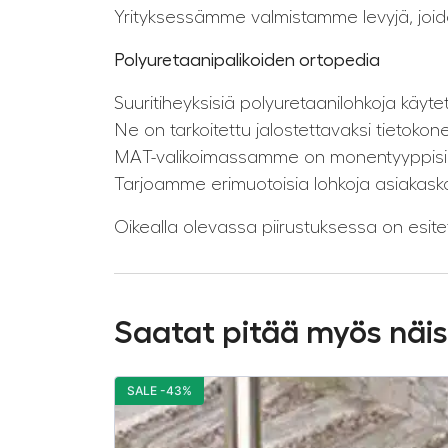
Yrityksessämme valmistamme levyjä, joiden
Polyuretaanipalikoiden ortopedia
Suuritiheyksisiä polyuretaanilohkoja käy
Ne on tarkoitettu jalostettavaksi tietokon
MAT-valikoimassamme on monentyyppisiä l
Tarjoamme erimuotoisia lohkoja asiakaskoh
Oikealla olevassa piirustuksessa on esitet
Saatat pitää myös näi
SALE -43%