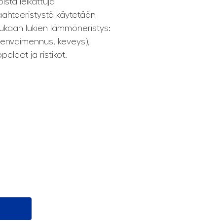
ista leikattuja
aahtoeristystä käytetään
mukaan lukien lämmöneristys:
änenvaimennus, keveys),
peleet ja ristikot.