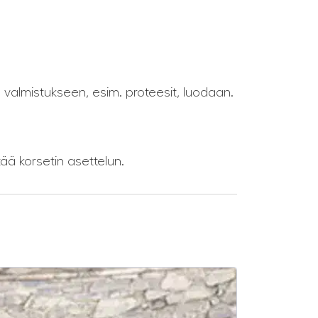
en valmistukseen, esim. proteesit, luodaan.
tää korsetin asettelun.
SALE -25%