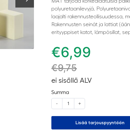
MAT tarjoaa korkealaatuisia paliko
polyuretaanilevyjä. Polyuretaaniv
laajalti rakennusteollisuudessa, 
Rakennusten seinät ja lattiat (ä
erityyppiset katot, lämpösillat, sep
€
6,99
€
9,75
ei sisällä ALV
Summa
-
+
Lisää tarjouspyyntöön