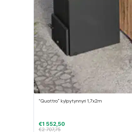
“Quattro” kylpytynnyri 1,7x2m
€
1 552,50
€
2 707,75