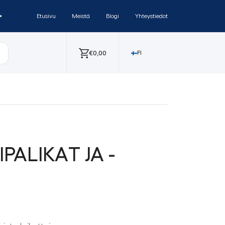
✨
Etusivu
Meistä
Blogi
Yhteystiedot
€
0,00
FI
ALIKAT JA -