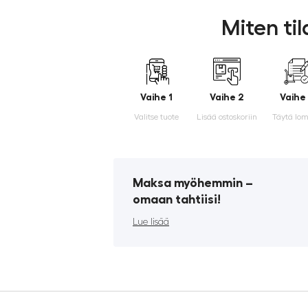
Miten ti
Vaihe 1
Vaihe 2
Vaihe
Valitse tuote
Lisää ostoskoriin
Täytä lo
Maksa myöhemmin ­–
omaan tahtiisi!
Lue lisää