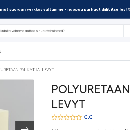
nat suoraan verkkosivultamme - nappaa parhaat diilit itsellesi!
t
URETAANIPALIKAT JA -LEVYT
POLYURETAANIP
LEVYT
0.0