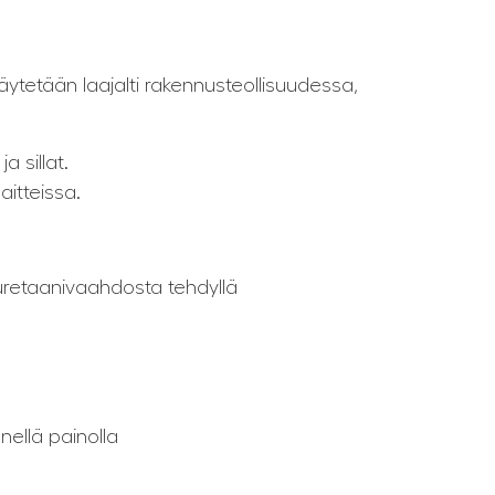
käytetään laajalti rakennusteollisuudessa,
a sillat.
itteissa.
yuretaanivaahdosta tehdyllä
nellä painolla