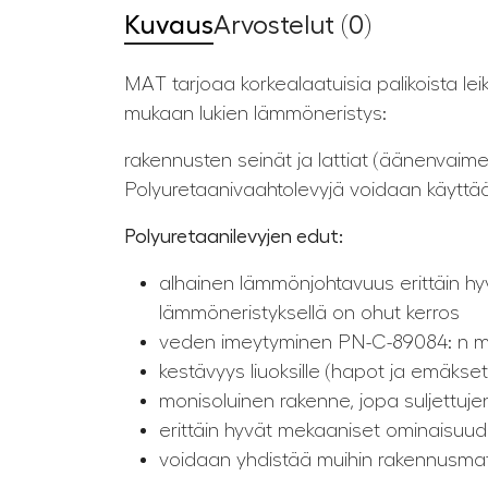
Kuvaus
Arvostelut (0)
MAT tarjoaa korkealaatuisia palikoista lei
mukaan lukien lämmöneristys:
rakennusten seinät ja lattiat (äänenvaimenn
Polyuretaanivaahtolevyjä voidaan käyttä
Polyuretaanilevyjen edut:
alhainen lämmönjohtavuus erittäin hy
lämmöneristyksellä on ohut kerros
veden imeytyminen PN-C-89084: n m
kestävyys liuoksille (hapot ja emäkset
monisoluinen rakenne, jopa suljettujen
erittäin hyvät mekaaniset ominaisuude
voidaan yhdistää muihin rakennusmater