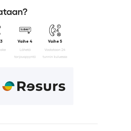
lataan?
 3
Vaihe 4
Vaihe 5
make
Lähetä
Vastataan 24
tarjouspyyntö
tunnin kuluessa