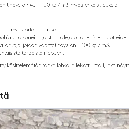
 tiheys on 40 – 100 kg / m3, myös erikoistilauksia.
tetään myös ortopediassa.
eohjatuilla koneilla, joista malleja ortopedisten tuotteid
ohkoja, joiden vaahtotiheys on ~ 100 kg / m3.
taisista tarpeista riippuen.
ty käsittelemätön raaka lohko ja leikattu malli, joka näyt
stä