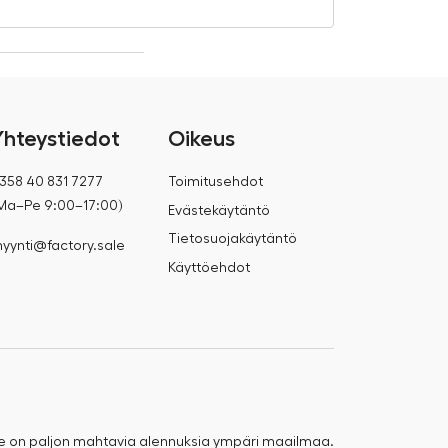
Yhteystiedot
Oikeus
358 40 831 7277
Toimitusehdot
Ma–Pe 9:00–17:00)
Evästekäytäntö
Tietosuojakäytäntö
yynti@factory.sale
Käyttöehdot
e on paljon mahtavia alennuksia ympäri maailmaa.