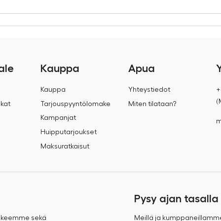
ale
Kauppa
Apua
Kauppa
Yhteystiedot
+
(
kat
Tarjouspyyntölomake
Miten tilataan?
Kampanjat
m
Huipputarjoukset
Maksuratkaisut
Pysy ajan tasalla
takeemme sekä
Meillä ja kumppaneillamm