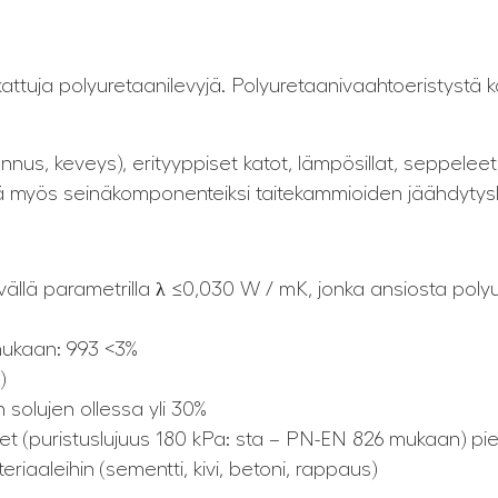
kattuja polyuretaanilevyjä. Polyuretaanivaahtoeristystä 
us, keveys), erityyppiset katot, lämpösillat, seppeleet j
ä myös seinäkomponenteiksi taitekammioiden jäähdytysla
vällä parametrilla λ ≤0,030 W / mK, jonka ansiosta pol
ukaan: 993 <3%
)
 solujen ollessa yli 30%
t (puristuslujuus 180 kPa: sta – PN-EN 826 mukaan) pie
iaaleihin (sementti, kivi, betoni, rappaus)