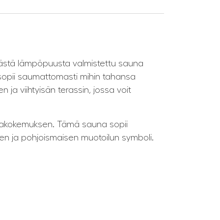
västä lämpöpuusta valmistettu sauna
 sopii saumattomasti mihin tahansa
 ja viihtyisän terassin, jossa voit
nakokemuksen. Tämä sauna sopii
yden ja pohjoismaisen muotoilun symboli.