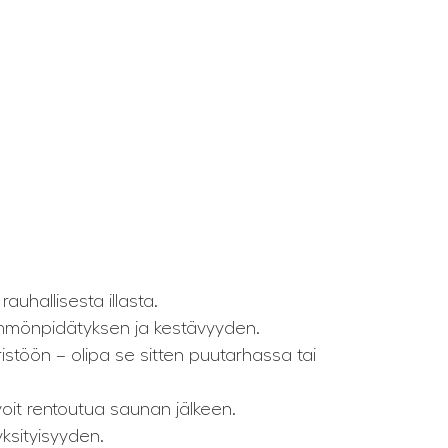
auhallisesta illasta.
ämmönpidätyksen ja kestävyyden.
stöön – olipa se sitten puutarhassa tai
oit rentoutua saunan jälkeen.
yksityisyyden.