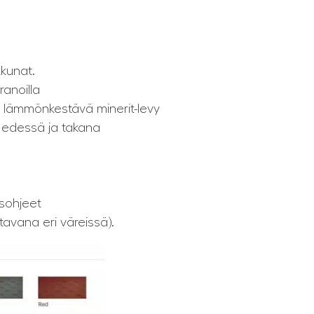
kkunat.
ranoilla
a lämmönkestävä minerit-levy
 edessä ja takana
usohjeet
avana eri väreissä).