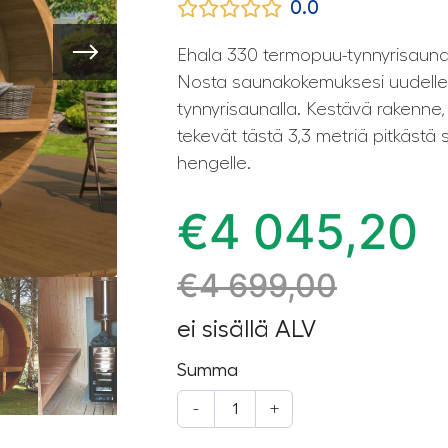
0.0
Ehala 330 termopuu-tynnyrisauna 
Nosta saunakokemuksesi uudelle 
tynnyrisaunalla. Kestävä rakenne
tekevät tästä 3,3 metriä pitkästä
hengelle.
€
4 045,20
€
4 699,00
ei sisällä ALV
Summa
-
+