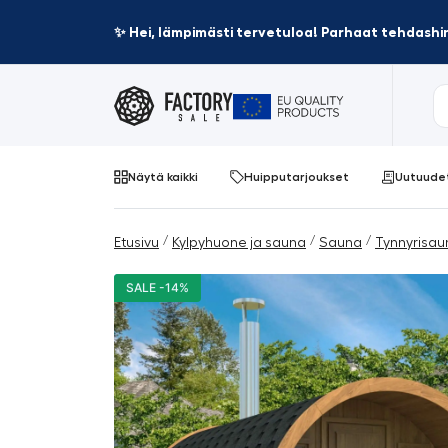
✨ Hei, lämpimästi tervetuloa! Parhaat tehdashin
Näytä kaikki
Huipputarjoukset
Uutuude
/
/
/
Etusivu
Kylpyhuone ja sauna
Sauna
Tynnyrisau
SALE -14%