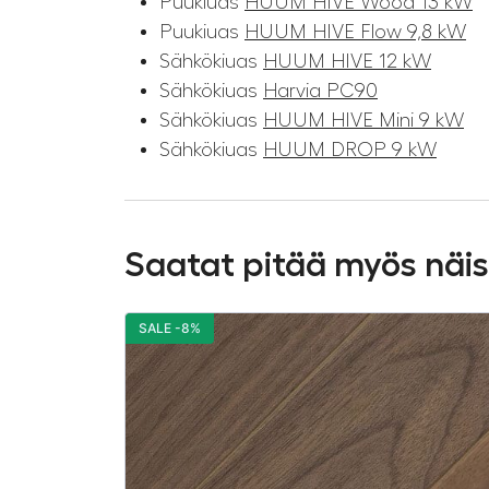
Puukiuas
HUUM HIVE Wood 13 kW
Puukiuas
HUUM HIVE Flow 9,8 kW
Sähkökiuas
HUUM HIVE 12 kW
Sähkökiuas
Harvia PC90
Sähkökiuas
HUUM HIVE Mini 9 kW
Sähkökiuas
HUUM DROP 9 kW
Saatat pitää myös näi
SALE -8%