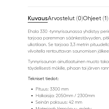
Kuvaus
Arvostelut (0)
Ohjeet (1)
Ehala 330 -tynnyrisaunassa yhdistyy per
tarjoaa paremman säänkestävyyden, pitkäik
ulkotilaan. Se tarjoaa 3,3 metrin pituudell
vilvoitella rentouttavan saunomisen jälkee
Tynnyrisaunan ainutlaatuinen muoto tak
täydellisesti mökille, pihaan tai järven r
Tekniset tiedot:
Pituus: 3300 mm
Halkaisija: 2050mm / 2300mm
Seinän paksuus: 42 mm
Materiaali: lämpöpuu, mänty