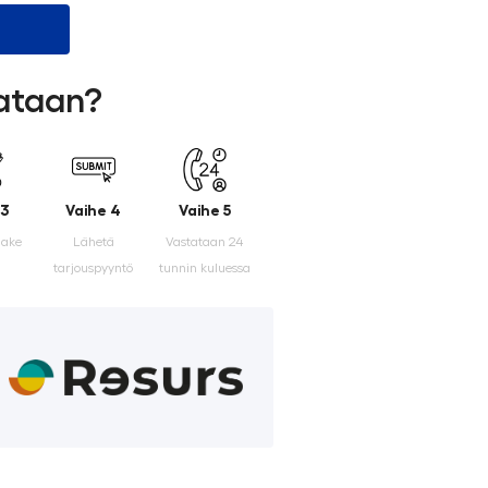
lataan?
 3
Vaihe 4
Vaihe 5
make
Lähetä
Vastataan 24
tarjouspyyntö
tunnin kuluessa