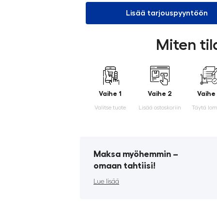
Lisää tarjouspyyntöön
Miten ti
Vaihe 1
Vaihe 2
Vaihe
Valitse tuote
Lisää ostoskoriin
Täytä lo
Maksa myöhemmin ­–
omaan tahtiisi!
Lue lisää