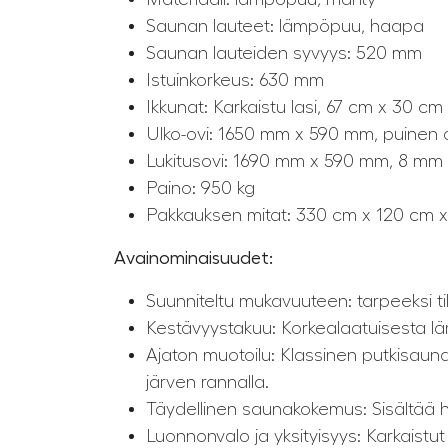
Saunan lauteet: lämpöpuu, haapa
Saunan lauteiden syvyys: 520 mm
Istuinkorkeus: 630 mm
Ikkunat: Karkaistu lasi, 67 cm x 30 cm
Ulko-ovi: 1650 mm x 590 mm, puinen o
Lukitusovi: 1690 mm x 590 mm, 8 mm k
Paino: 950 kg
Pakkauksen mitat: 330 cm x 120 cm 
Avainominaisuudet:
Suunniteltu mukavuuteen: tarpeeksi til
Kestävyystakuu: Korkealaatuisesta l
Ajaton muotoilu: Klassinen putkisauna
järven rannalla.
Täydellinen saunakokemus: Sisältää hö
Luonnonvalo ja yksityisyys: Karkaistut