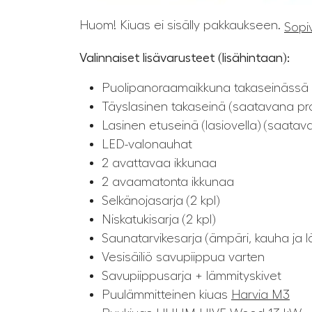
Huom! Kiuas ei sisälly pakkaukseen.
Sopi
Valinnaiset lisävarusteet (lisähintaan):
Puolipanoraamaikkuna takaseinässä (
Täyslasinen takaseinä (saatavana pron
Lasinen etuseinä (lasiovella) (saatava
LED-valonauhat
2 avattavaa ikkunaa
2 avaamatonta ikkunaa
Selkänojasarja (2 kpl)
Niskatukisarja (2 kpl)
Saunatarvikesarja (ämpäri, kauha ja l
Vesisäiliö savupiippua varten
Savupiippusarja + lämmityskivet
Puulämmitteinen kiuas
Harvia M3