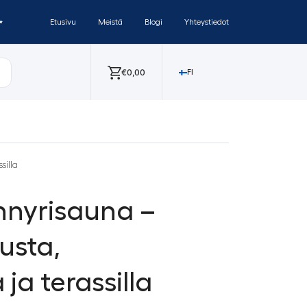
✨
Etusivu
Meistä
Blogi
Yhteystiedot
€
0,00
FI
silla
nnyrisauna –
usta,
ja terassilla