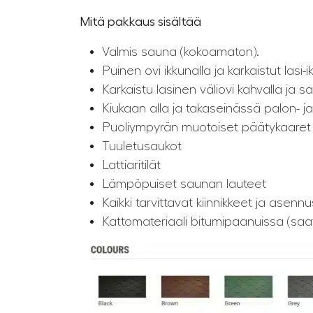
Mitä pakkaus sisältää
Valmis sauna (kokoamaton).
Puinen ovi ikkunalla ja karkaistut lasi-i
Karkaistu lasinen väliovi kahvalla ja sa
Kiukaan alla ja takaseinässä palon- j
Puoliympyrän muotoiset päätykaaret
Tuuletusaukot
Lattiaritilät
Lämpöpuiset saunan lauteet
Kaikki tarvittavat kiinnikkeet ja asenn
Kattomateriaali bitumipaanuissa (saat