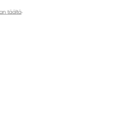
.
an täältä