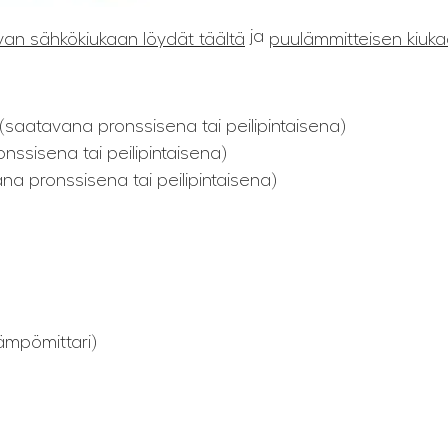
ja
van sähkökiukaan löydät täältä
puulämmitteisen kiuka
saatavana pronssisena tai peilipintaisena)
ssisena tai peilipintaisena)
na pronssisena tai peilipintaisena)
ämpömittari)