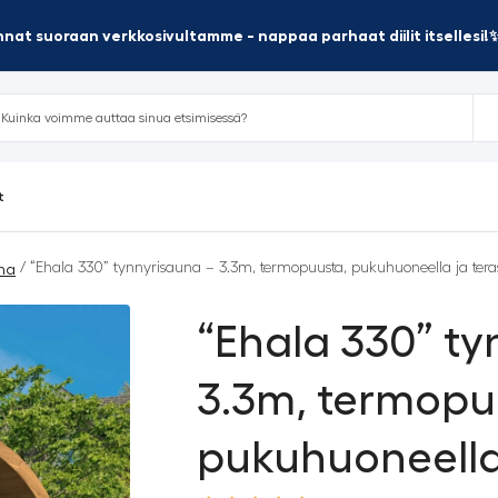
nat suoraan verkkosivultamme - nappaa parhaat diilit itsellesi!
t
/ “Ehala 330” tynnyrisauna – 3.3m, termopuusta, pukuhuoneella ja teras
na
“Ehala 330” ty
3.3m, termopu
pukuhuoneella 