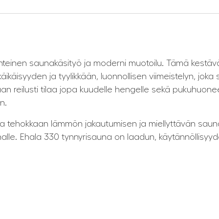
inteinen saunakäsityö ja moderni muotoilu. Tämä kestä
äisyyden ja tyylikkään, luonnollisen viimeistelyn, joka
aan reilusti tilaa jopa kuudelle hengelle sekä pukuhuoneen
n.
aa tehokkaan lämmön jakautumisen ja miellyttävän sau
annalle. Ehala 330 tynnyrisauna on laadun, käytännöllisy