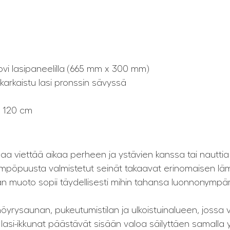
vi lasipaneelilla (665 mm x 300 mm)
arkaistu lasi pronssin sävyssä
x 120 cm
aa viettää aikaa perheen ja ystävien kanssa tai nauttia r
ämpöpuusta valmistetut seinät takaavat erinomaisen l
n muoto sopii täydellisesti mihin tahansa luonnonympäri
yrysaunan, pukeutumistilan ja ulkoistuinalueen, jossa v
 lasi-ikkunat päästävät sisään valoa säilyttäen samalla 