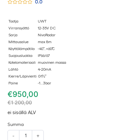
0.0
Tootja
UWT
Virransyöttö
12-35V DC
Sarja
NivoRadar
Mittausalue
max 8m
Käyttölämpötila
-40˚...+60˚C
Suojausluokka
IP66/67
Kotelomateriaali
muovinen massa
Lähtö
4-20mA
Kierre/Läpivienti
G1½”
Paine
-1...3bar
€
950,00
€
1 200,00
ei sisällä ALV
Summa
-
+