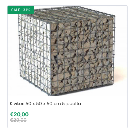
SALE -31%
S
Kivikori 50 x 50 x 50 cm 5-puolta
Es
€
20,00
€
€
29,00
€