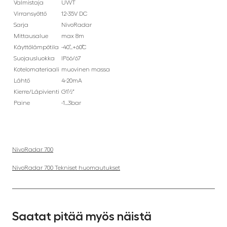
Valmistaja
UWT
Virransyöttö
12-35V DC
Sarja
NivoRadar
Mittausalue
max 8m
Käyttölämpötila
-40˚…+60˚C
Suojausluokka
IP66/67
Kotelomateriaali
muovinen massa
Lähtö
4-20mA
Kierre/Läpivienti
G1½”
Paine
-1…3bar
NivoRadar 700
NivoRadar 700 Tekniset huomautukset
Saatat pitää myös näistä