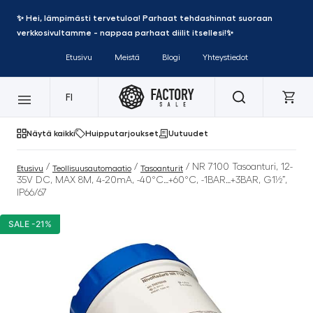
✨ Hei, lämpimästi tervetuloa! Parhaat tehdashinnat suoraan
verkkosivultamme - nappaa parhaat diilit itsellesi!✨
Etusivu
Meistä
Blogi
Yhteystiedot
FI
Näytä kaikki
Huipputarjoukset
Uutuudet
/
/
/ NR 7100 Tasoanturi, 12-
Etusivu
Teollisuusautomaatio
Tasoanturit
35V DC, MAX 8M, 4-20mA, -40°C…+60°C, -1BAR…+3BAR, G1½”,
IP66/67
SALE -21%