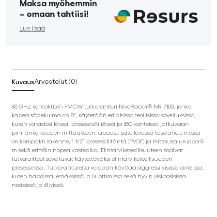
Maksa myöhemmin
­– omaan tahtiisi!
Lue lisää
Kuvaus
Arvostelut (0)
80 GHz kontaktiton FMCW tutka-anturi NivoRadar® NR 7100, jonka
kapea sädekulma on 8°, käytetään erilaisissa teollisissa sovelluksissa,
kuten varastosiiloissa, prosessisäiliöissä ja IBC-konteissa jatkuvaan
pinnankorkeuden mittaukseen. apaasti säteilevässä tasolähettimessä
on kompakti rakenne, 1 1/2″ prosessiliitäntä (PVDF) ja mittausalue jopa 8
m sekä erittäin nopea vasteaika. Elintarviketeollisuuteen sopivat
tutkalaitteet soveltuvat käytettäväksi elintarviketeollisuuden
prosesseissa. Tutka-antureita voidaan käyttää aggressiivisissa aineissa,
kuten hapoissa, emäksissä ja liuottimissa sekä hyvin viskoosisissa
nesteissä ja öljyissä.