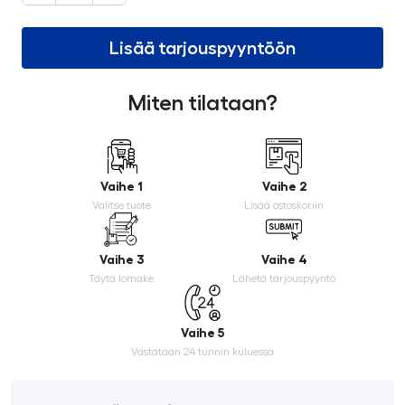
Lisää tarjouspyyntöön
Miten tilataan?
Vaihe 1
Vaihe 2
Valitse tuote
Lisää ostoskoriin
Vaihe 3
Vaihe 4
Täytä lomake
Lähetä tarjouspyyntö
Vaihe 5
Vastataan 24 tunnin kuluessa