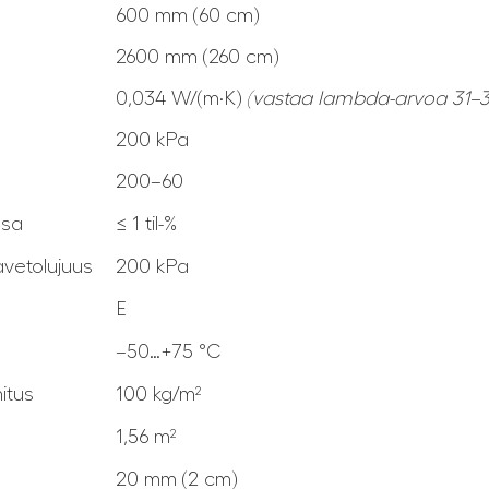
600 mm (60 cm)
2600 mm (260 cm)
0,034 W/(m·K)
(vastaa lambda-arvoa 31–3
200 kPa
200–60
ssa
≤ 1 til-%
avetolujuus
200 kPa
E
–50…+75 °C
itus
100 kg/m²
1,56 m²
20 mm (2 cm)