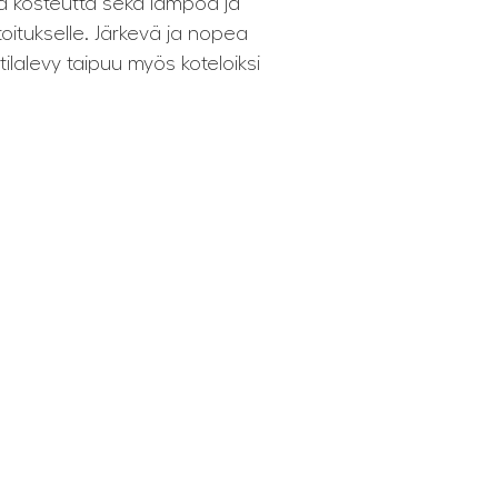
ä kosteutta sekä lämpöä ja
oitukselle. Järkevä ja nopea
lalevy taipuu myös koteloiksi