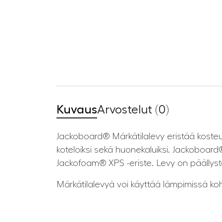
Kuvaus
Arvostelut (0)
Jackoboard® Märkätilalevy eristää kosteut
koteloiksi sekä huonekaluiksi. Jackoboar
Jackofoam® XPS -eriste. Levy on päällystet
Märkätilalevyä voi käyttää lämpimissä koh