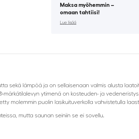
Maksa myöhemmin ­–
omaan tahtiisi!
Lue lisää
ta sekä lämpöä ja on sellaisenaan valmis alusta laatoit
d®-märkätilalevyn ytimenä on kosteuden- ja vedeneristy
ty molemmin puolin lasikuituverkolla vahvistetulla laasti
teissa, mutta saunan seiniin se ei sovellu.