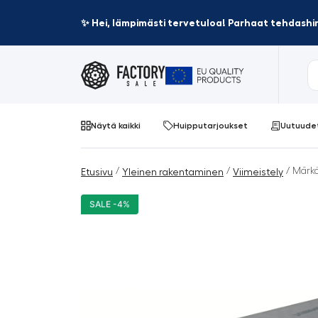
✨ Hei, lämpimästi tervetuloa! Parhaat tehdashin
Näytä kaikki
Huipputarjoukset
Uutuude
/
/
/ Märk
Etusivu
Yleinen rakentaminen
Viimeistely
SALE -4%