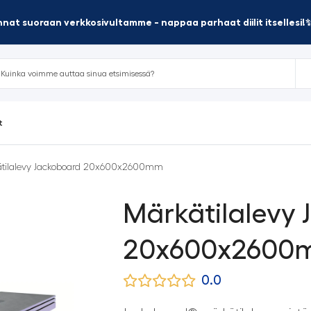
nat suoraan verkkosivultamme - nappaa parhaat diilit itsellesi!
t
ätilalevy Jackoboard 20x600x2600mm
Märkätilalevy
20x600x2600
0.0