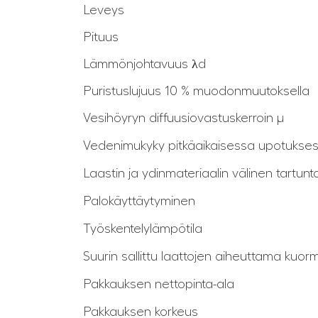
Leveys
Pituus
Lämmönjohtavuus λd
Puristuslujuus 10 % muodonmuutoksella
Vesihöyryn diffuusiovastuskerroin μ
Vedenimukyky pitkäaikaisessa upotukse
Laastin ja ydinmateriaalin välinen tartunt
Palokäyttäytyminen
Työskentelylämpötila
Suurin sallittu laattojen aiheuttama kuorm
Pakkauksen nettopinta-ala
Pakkauksen korkeus