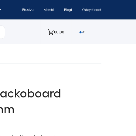
✨
Etusivu
Meistä
Blogi
Yhteystiedot
€
0,00
FI
 Jackoboard
mm