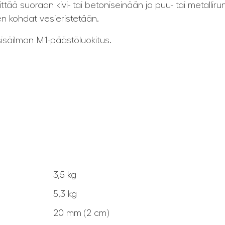
tää suoraan kivi- tai betoniseinään ja puu- tai metallir
en kohdat vesieristetään.
sisäilman M1-päästöluokitus.
3,5 kg
5,3 kg
20 mm (2 cm)