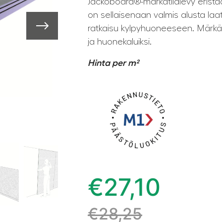
Jackoboard®-märkätilalevy eristä
on sellaisenaan valmis alusta laat
ratkaisu kylpyhuoneeseen. Märkäti
ja huonekaluiksi.
Hinta per m²
€
27,10
€
28,25