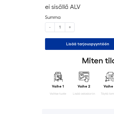
ei sisällä ALV
Summa
-
+
Lisää tarjouspyyntöön
Miten ti
Vaihe 1
Vaihe 2
Vaihe
Valitse tuote
Lisää ostoskoriin
Täytä lo