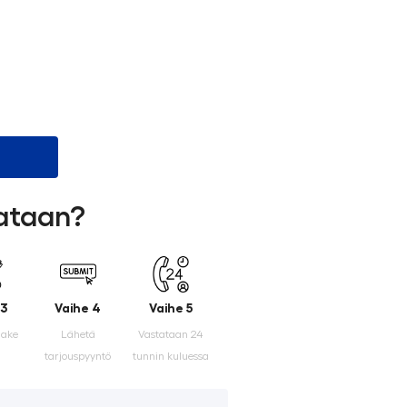
lataan?
 3
Vaihe 4
Vaihe 5
make
Lähetä
Vastataan 24
tarjouspyyntö
tunnin kuluessa