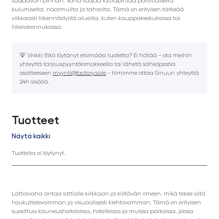
suojaavan pinnan. Vaha suojaa lattiapintaa päivittäiseltä
kulumiselta, naarmuilta ja tahroilta. Tämä on erityisen tärkeää
vilkkaasti liikennöidyillä alueilla, kuten kauppakeskuksissa tai
liikerakennuksissa.
💡
Vinkki:
Etkö löytänyt etsimääsi tuotetta? Ei hätää – ota meihin
yhteyttä tarjouspyyntölomakkeella tai lähetä sähköpostia
osoitteeseen
myynti@factory.sale
– tiimimme ottaa Sinuun yhteyttä
24h sisällä.
Tuotteet
Näytä kaikki
Tuotteita ei löytynyt.
Lattiavaha antaa lattialle kirkkaan ja kiiltävän ilmeen, mikä tekee siitä
houkuttelevamman ja visuaalisesti kiehtovamman. Tämä on erityisen
suosittua kauneushoitoloissa, hotelleissa ja muissa paikoissa, joissa