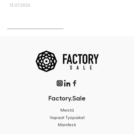
os
13.07.2026
13
Factory.Sale
Meistä
Vapaat Työpaikat
Manifesti