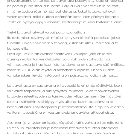
ensivaikutelma on tärkeä. Lattiavahalla päällystetty lattia on yleensä
helpompi puhdistaa ja huoltaa. Pöly ja lika eivät tartu niin helposti,
mikä helpottaa säännöllistä puhdistusta. Jotkut lattiavahat ovat
vedenkestäviä, mikä auttaa estämään kosteuden pääsyn lattiaan.
Tästä on hyötyä kylpyhuoneissa, keittiöissä ja muissa kosteissa tiloissa.
Tietyt lattiavahatyypit voivat parantaa lattian
liukastumisenkestävyyttä, mikä on erityisen tärkeää paikoissa, joissa
turvallisuus on ensiarvoisen tärkeää, kuten yleisillä uima-altailla tai
kuntosaleilla.
UV-suoja: Jotkut lattiavahat sisältävät UV-suojan, joka ehkäisee
auringonvalon tai keinotekoisten valonlähteiden aiheuttamia
värimuutoksia ja haalistumista. Lattiavaha on uusittava säännöllisesti,
koska se kuluu ajan myötä ja menettää suojansa. Ennen uuden
vahakerroksen levittämistä vanha on poistettava lattian pinnasta.
Lattiavahasta on saatavana eri tyyppejä ja eri pintakäsittelyjä, joten
voit valita tarpeidesi ja mieltymystesi mukaan. Se on tehokas työkalu
lattioiden esteettisyyden ja toimivuuden ylläpitämiseen. Sen käyttö ei
rajoitu sisätiloihin; sitä löytyy myös ulkona, kuten puukansilla tai
betonilattioilla. Erityistarpeista ja lattiamateriaalista riippuen voidaan
valita eri tyyppisiä ja eri koostumuksia omaavista lattiavahoista.
Asunnon ja yritysten omistajat käyttävät lattiavahaa eri tarkoituksiin.
Esimerkiksi ravintoloissa ja hotelleissa lattiavaha auttaa pitämään
lattiat puhtaina ja kiiltävinä, kun taas teollisuusympäristöissä se