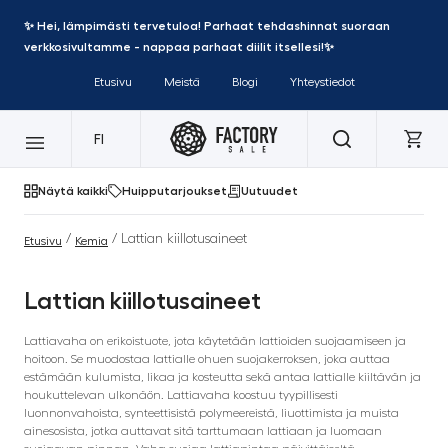
✨ Hei, lämpimästi tervetuloa! Parhaat tehdashinnat suoraan
verkkosivultamme - nappaa parhaat diilit itsellesi!✨
Etusivu
Meistä
Blogi
Yhteystiedot
FI
Näytä kaikki
Huipputarjoukset
Uutuudet
/
/ Lattian kiillotusaineet
Etusivu
Kemia
Lattian kiillotusaineet
Lattiavaha on erikoistuote, jota käytetään lattioiden suojaamiseen ja
hoitoon. Se muodostaa lattialle ohuen suojakerroksen, joka auttaa
estämään kulumista, likaa ja kosteutta sekä antaa lattialle kiiltävän ja
houkuttelevan ulkonäön. Lattiavaha koostuu tyypillisesti
luonnonvahoista, synteettisistä polymeereistä, liuottimista ja muista
ainesosista, jotka auttavat sitä tarttumaan lattiaan ja luomaan