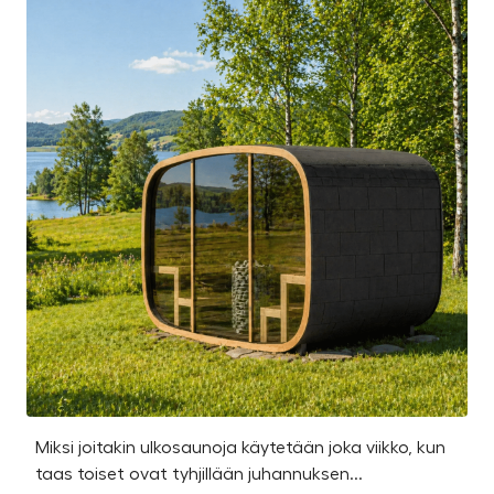
Miksi joitakin ulkosaunoja käytetään joka viikko, kun
Ka
taas toiset ovat tyhjillään juhannuksen...
u