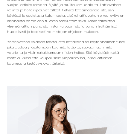
suojaa lattioita rasvalta, öljyltä ja muilta kemikaaleilta. Lattiavahan
valinta ja hoito riippuvat pitkälti tietystä lattiamateriaalista, sen
käytöstä ja odotetusta kulumisesta. Lisäksi lattiavahan oikea levitys on
olennaista parhaiden tulosten saavuttamiseksi. Tämä tarkoittaa
yleensä lattian puhdistamista, kuivaamista ja vahan levittämistä
huolellisesti ja tasaisesti valmistajan ohjeiden mukaan.
Yhteenvetona voidaan todeta, että lattiavaha on käytännöllinen tuote,
joka auttaa ylläpitämään kauniita lattioita, suojaamaan niitä
vaurioilta ja yksinkertaistamaan niiden hoitoa. Sitä käytetään sekä
kotitalouksissa että kaupallisissa ympäristöissä, joissa lattioiden
kauneus ja kestävyys ovat tärkeitä.