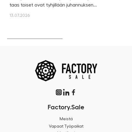
taas toiset ovat tyhjillään juhannuksen...
u
os
13.07.2026
13
Factory.Sale
Meistä
Vapaat Työpaikat