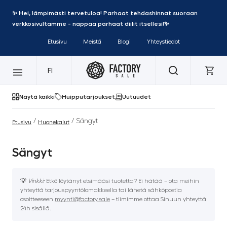
✨ Hei, lämpimästi tervetuloa! Parhaat tehdashinnat suoraan
verkkosivultamme - nappaa parhaat diilit itsellesi!✨
Etusivu
Meistä
Blogi
Yhteystiedot
FI
Näytä kaikki
Huipputarjoukset
Uutuudet
/
/ Sängyt
Etusivu
Huonekalut
Sängyt
💡
Vinkki:
Etkö löytänyt etsimääsi tuotetta? Ei hätää – ota meihin
yhteyttä tarjouspyyntölomakkeella tai lähetä sähköpostia
osoitteeseen
myynti@factory.sale
– tiimimme ottaa Sinuun yhteyttä
24h sisällä.