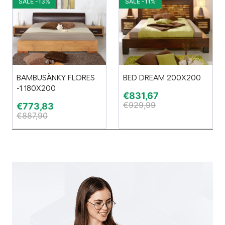
SALE -13%
SALE -11%
BAMBUSÄNKY FLORES
BED DREAM 200X200
-1 180X200
€
831,67
€
929,99
€
773,83
€
887,90