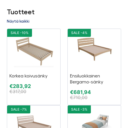
Tuotteet
Näytä kaikki
SALE -10%
SALE -4%
Korkea koivusänky
Ensiluokkainen
Bergamo-sänky
€
283,92
€
317,00
€
681,94
€
710,00
SALE -7%
SALE -3%