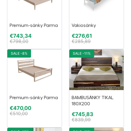
Premium-sänky Parma
Vakiosänky
€
743,34
€
276,61
€
798,00
€
285,89
SALE -8%
SALE -11%
Premium-sänky Parma
BAMBUSÄNKY TIKAL
180X200
€
470,00
€
510,00
€
745,83
€
839,99