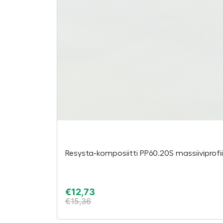
Resysta-komposiitti PP60.20S massiiviprof
€
12,73
€
15,36