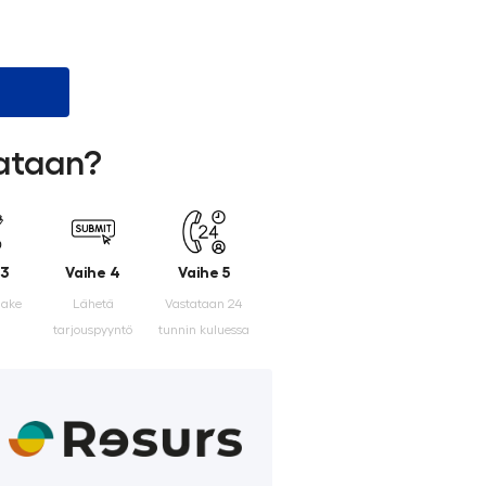
lataan?
 3
Vaihe 4
Vaihe 5
make
Lähetä
Vastataan 24
tarjouspyyntö
tunnin kuluessa