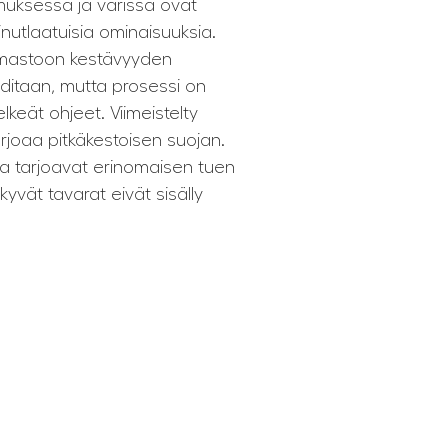
umuksessa ja värissä ovat
inutlaatuisia ominaisuuksia.
ilmastoon kestävyyden
ditaan, mutta prosessi on
keät ohjeet. Viimeistelty
tarjoaa pitkäkestoisen suojan.
ja tarjoavat erinomaisen tuen
kyvät tavarat eivät sisälly