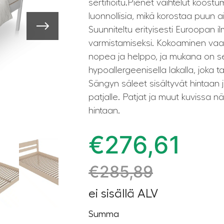
sertifioitu.Pienet vaihtelut koost
luonnollisia, mikä korostaa puun a
Suunniteltu erityisesti Euroopan 
varmistamiseksi. Kokoaminen vaa
nopea ja helppo, ja mukana on sel
hypoallergeenisella lakalla, joka 
Sängyn säleet sisältyvät hintaan 
patjalle. Patjat ja muut kuvissa nä
hintaan.
€
276,61
€
285,89
ei sisällä ALV
Summa