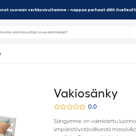
nat suoraan verkkosivultamme - nappaa parhaat diilit itsellesi!
t
Vakiosänky
0.0
Sängymme on valmistettu luonno
ympäristöystävällisestä massiivik