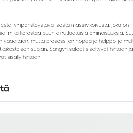
, ympäristöystävällisestä massiivikoivusta, joka on FSC
ia, mikä korostaa puun ainutlaatuisia ominaisuuksia. Suu
vaaditaan, mutta prosessi on nopea ja helppo, ja muka
pitkäkestoisen suojan. Sängyn säleet sisältyvät hintaan j
ät sisälly hintaan.
stä