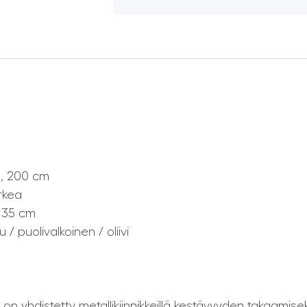
80, 200 cm
rkea
: 35 cm
 / puolivalkoinen / oliivi
n yhdistetty metallikiinnikkeillä kestävyyden takaamisek