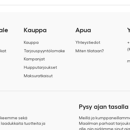
ale
Kauppa
Apua
Kauppa
Yhteystiedot
+
(
kat
Tarjouspyyntölomake
Miten tilataan?
Kampanjat
m
Huipputarjoukset
Maksuratkaisut
Pysy ajan tasalla
takeemme sekä
Meillä ja kumppaneillamm
 laadukkaita tuotteita ja
Maailman parhaat tarjoukse
alle, niin pidämme sinut aja