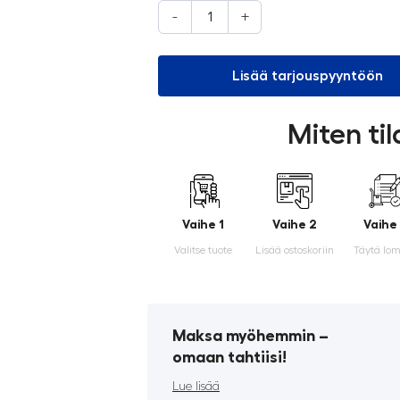
-
+
Lisää tarjouspyyntöön
Miten ti
Vaihe 1
Vaihe 2
Vaihe
Valitse tuote
Lisää ostoskoriin
Täytä lo
Maksa myöhemmin ­–
omaan tahtiisi!
Lue lisää