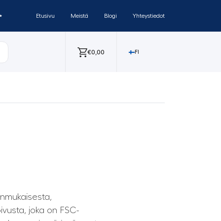
✨
Etusivu
Meistä
Blogi
Yhteystiedot
€
0,00
FI
nmukaisesta,
oivusta, joka on FSC-