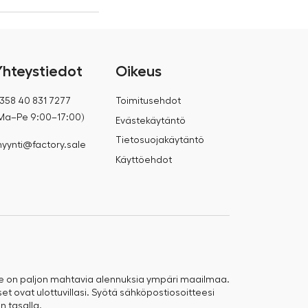
Yhteystiedot
Oikeus
358 40 831 7277
Toimitusehdot
Ma–Pe 9:00–17:00)
Evästekäytäntö
Tietosuojakäytäntö
yynti@factory.sale
Käyttöehdot
e on paljon mahtavia alennuksia ympäri maailmaa.
t ovat ulottuvillasi. Syötä sähköpostiosoitteesi
n tasalla.