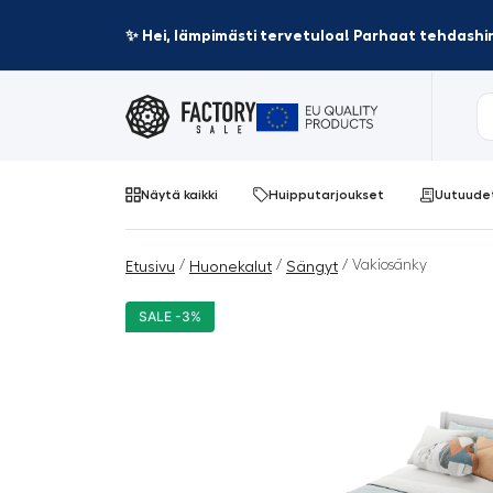
✨ Hei, lämpimästi tervetuloa! Parhaat tehdashin
Näytä kaikki
Huipputarjoukset
Uutuude
/
/
/ Vakiosänky
Etusivu
Huonekalut
Sängyt
SALE -3%