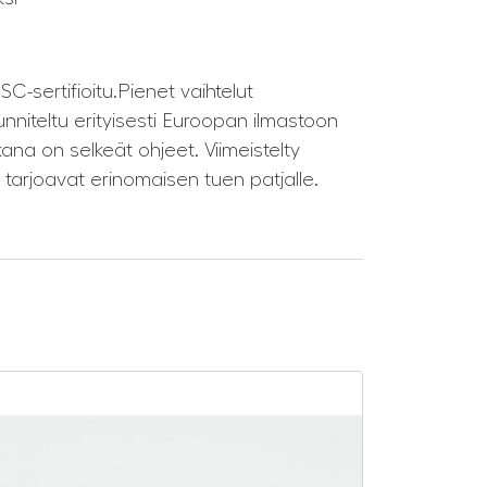
-sertifioitu.Pienet vaihtelut
nniteltu erityisesti Euroopan ilmastoon
na on selkeät ohjeet. Viimeistelty
a tarjoavat erinomaisen tuen patjalle.
SALE -25%