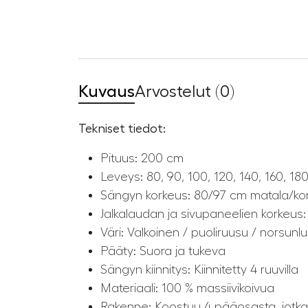
Kuvaus
Arvostelut (0)
Tekniset tiedot:
Pituus: 200 cm
Leveys: 80, 90, 100, 120, 140, 160, 1
Sängyn korkeus: 80/97 cm matala/ko
Jalkalaudan ja sivupaneelien korkeus
Väri: Valkoinen / puoliruusu / norsunluu
Pääty: Suora ja tukeva
Sängyn kiinnitys: Kiinnitetty 4 ruuvilla
Materiaali: 100 % massiivikoivua
Rakenne: Koostuu 4 pääosasta, jotka o