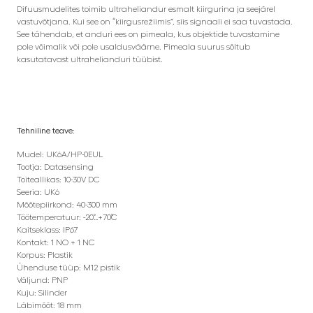
Difuusmudelites toimib ultraheliandur esmalt kiirgurina ja seejärel
vastuvõtjana. Kui see on “kiirgusrežiimis”, siis signaali ei saa tuvastada.
See tähendab, et anduri ees on pimeala, kus objektide tuvastamine
pole võimalik või pole usaldusväärne. Pimeala suurus sõltub
kasutatavast ultrahelianduri tüübist.
Tehniline teave:
Mudel: UK6A/HP-0EUL
Tootja: Datasensing
Toiteallikas: 10-30V DC
Seeria: UK6
Mõõtepiirkond: 40-300 mm
Töötemperatuur: -20˚…+70˚C
Kaitseklass: IP67
Kontakt: 1 NO + 1 NC
Korpus: Plastik
Ühenduse tüüp: M12 pistik
Väljund: PNP
Kuju: Silinder
Läbimõõt: 18 mm