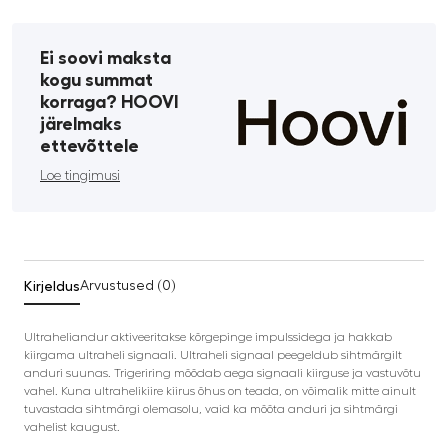
Ei soovi maksta
kogu summat
korraga? HOOVI
järelmaks
ettevõttele
Loe tingimusi
Kirjeldus
Arvustused (0)
Ultraheliandur aktiveeritakse kõrgepinge impulssidega ja hakkab
kiirgama ultraheli signaali. Ultraheli signaal peegeldub sihtmärgilt
anduri suunas. Trigeriring mõõdab aega signaali kiirguse ja vastuvõtu
vahel. Kuna ultrahelikiire kiirus õhus on teada, on võimalik mitte ainult
tuvastada sihtmärgi olemasolu, vaid ka mõõta anduri ja sihtmärgi
vahelist kaugust.