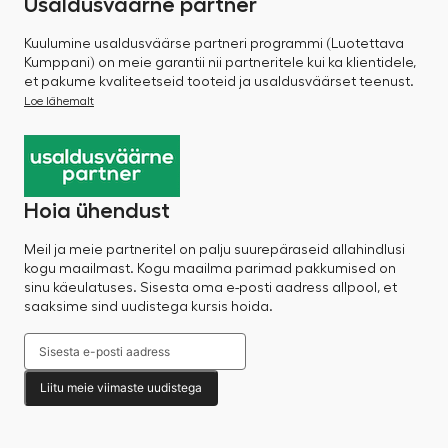
Usaldusväärne partner
Kuulumine usaldusväärse partneri programmi (Luotettava
Kumppani) on meie garantii nii partneritele kui ka klientidele,
et pakume kvaliteetseid tooteid ja usaldusväärset teenust.
Loe lähemalt
Hoia ühendust
Meil ja meie partneritel on palju suurepäraseid allahindlusi
kogu maailmast. Kogu maailma parimad pakkumised on
sinu käeulatuses. Sisesta oma e-posti aadress allpool, et
saaksime sind uudistega kursis hoida.
Liitu meie viimaste uudistega