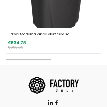
Harvia Moderna v45xe elektriline sa...
Ku
€
534,75
€
€
668,65
€