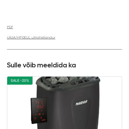
PDF
UK6A/HP-0EUL ultraheliandur
Sulle võib meeldida ka
SALE -20%
S