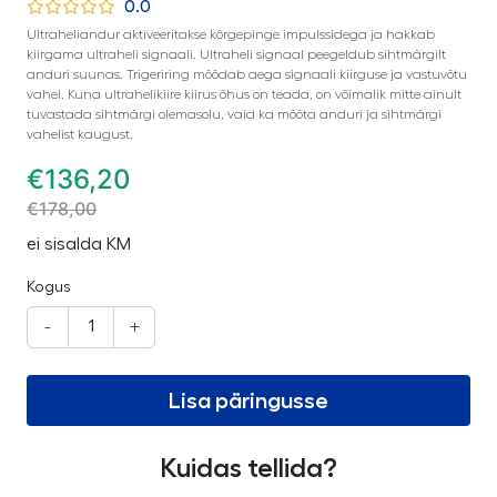
0.0
Ultraheliandur aktiveeritakse kõrgepinge impulssidega ja hakkab
kiirgama ultraheli signaali. Ultraheli signaal peegeldub sihtmärgilt
anduri suunas. Trigeriring mõõdab aega signaali kiirguse ja vastuvõtu
vahel. Kuna ultrahelikiire kiirus õhus on teada, on võimalik mitte ainult
tuvastada sihtmärgi olemasolu, vaid ka mõõta anduri ja sihtmärgi
vahelist kaugust.
€
136,20
€
178,00
ei sisalda KM
Kogus
-
+
Lisa päringusse
Kuidas tellida?