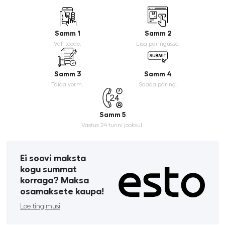
Samm 1
Samm 2
Vali toode.
Lisa päringusse.
Samm 3
Samm 4
Täida vorm.
Saada päring.
Samm 5
Vastus 24 tunni jooksul.
Ei soovi maksta
kogu summat
korraga? Maksa
osamaksete kaupa!
Loe tingimusi