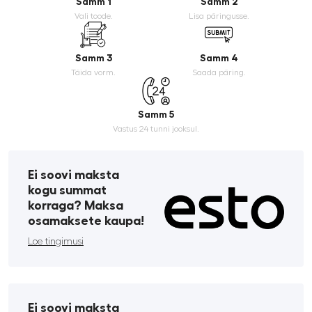
Samm 1
Samm 2
Vali toode.
Lisa päringusse.
Samm 3
Samm 4
Täida vorm.
Saada päring.
Samm 5
Vastus 24 tunni jooksul.
Ei soovi maksta
kogu summat
korraga? Maksa
osamaksete kaupa!
Loe tingimusi
Ei soovi maksta