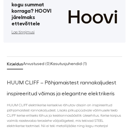
kogu summat
korraga? HOOVI
järelmaks
ettevõttele
Loe tingimusi
Kirjeldus
Arvustused (0)
Kasutusjuhendid (1)
HUUM CLIFF – Põhjamaistest rannakaljudest
inspireeritud võimas ja elegantne elektrikeris
HUUM CLIFF elektrikerise kerisekive rõhutav disain on inspireeritud
põhjamaistest rannakaljudest. Lisaks pilkupüüdvale välimusele teeb
CLIFF kerise eriliseks tõhus ja keskkonnasäästlik ülesehitus. Kerise korpus
valmib roostevaba teraslehe väljalõigetest, mis tekivad STEEL
elektrikerise tootmisel. Nii ei teki metallijääke ning kogu materjal