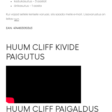
kodukasutus – 3 aastat
ärikasutus – 1 aasta
Kui vajad sellele kerisele varuosi, siis saada meile e-mail. Lisavarustus on
leitav
.
SIIT
EAN: 4744103010363
HUUM CLIFF KIVIDE
PAIGUTUS
HUUM CLIFF PAIGALDUS