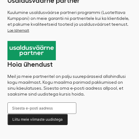
Usaldusväärne partner
Kuulumine usaldusväärse partneri programmi (Luotettava
Kumppani) on meie garantii nii partneritele kui ka klientidele,
et pakume kvaliteetseid tooteid ja usaldusväärset teenust.
Loe lähemalt
Hoia ühendust
Meil ja meie partneritel on palju suurepäraseid allahindlusi
kogu maailmast. Kogu maailma parimad pakkumised on
sinu käeulatuses. Sisesta oma e-posti aadress allpool, et
saaksime sind uudistega kursis hoida.
Liitu meie viimaste uudistega