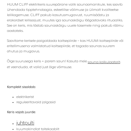
HUUM CLIFF elektrikeris suurepärane valik saunaomanikule, kes soovib
ühendada tipptehnoloogia, esteetilise välimuse ja ülimalt kvaliteetse
leilikogemuse. CLIFF pakub kasutusmugavust, ruumisäästu ja
erakordset leilisoojust, muutes iga saunaskäigu lõõgastavaks rituaaliks.
See on keris, mis tõstab saunaskäigu uuele tasemele ning pakub rõõmu
aastateks.
Soovitame kerisele paigaldada kaitsepiirde – kas HUUMi kaitsepiirde või
eritellimusena valmistatud kaitsepiirde, et tagada saunas suurem
ohutus ja mugavus.
Õige suurusega keris = parem saun! Kasuta meie
,
sauna kalkulaatorit
et veenduda, et valid just õige võimsuse.
Komplekt sisaldab:
elektrikerist
reguleeritavaid jalgasid
Keris vajab juurde:
juhtpulti
kuumakindlat toitekaablit