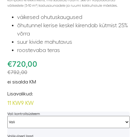
väikestele (5-10 m³) kodusaunadele ja ruumi kokkuhoiule mõeldes.
väikesed ohutuskaugused
õhutunnel kerise keskel kiirendab kütmist 25%
võrra
suur kivide mahutavus
roostevaba teras
€
720,00
€
792,00
ei sisalda KM
Lisavalikud:
11 KW
9 KW
Vali kontrollsüsteem
Valikulised lisad