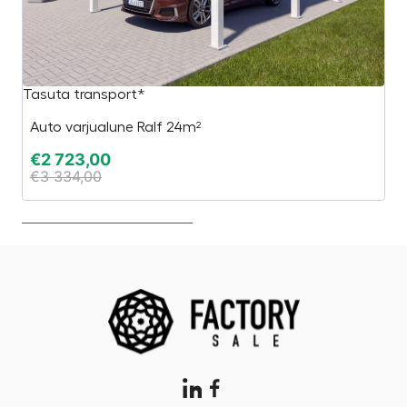
Tasuta transport*
H
Auto varjualune Ralf 24m²
€
€
2 723,00
€
€
3 334,00