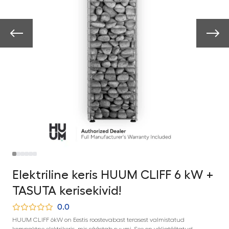
Elektriline keris HUUM CLIFF 6 kW +
TASUTA kerisekivid!
0.0
HUUM CLIFF 6kW on Eestis roostevabast terasest valmistatud
kompaktne elektrikeris, mis säästab ruumi. See on väljatöötatud