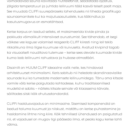
võimaldavad sauna käivitada nutitelefonist, seadistada ajastusi,
jälgida temperatuuri ja juhtida leiliruumi tööd kasvõi teiselt poolt maja.
See muudab CLIFFi suurepäraseks lahenduseks nii tiheda graafikuga
saunaomanikele kui ka majutusasutustele, kus töökindlus ja
kasutusmugavus on esmatähtsad.
Kerise korpus on loodud selleks, et maksimeerida kivide pinda ja
pakkuda võimalikult intensiivset aurustumist. See tähendab, et isegi
väikese vee koguse valamisel reageerib CLIFF kiiresti ning leil tekib
rikkalikuna ilma liigse kuumuse või kuivuseta. Avatud kivipind tagab
ka visuaalselt nauditava tulemuse – kerise sees olevate kuumade kivide
kuma loob leiliruumi rahustava ja hubase atmosfääri.
Disainilt on HUUM CLIFF ideaalne valik neile, kes hindavad
arhitektuurset minimalismi. Keris sobitub nii heledate skandinaavialike
saunade kui ka tumedate modernsete leiliruumidega. Tänu oma kitsale
vormile võib kerise paigutada kohtadesse, kuhu traditsioonilised
mudelid ei sobiks – näiteks kitsale seinale või klaasseina kõrvale,
säilitades siiski kõik ohutusstandardid.
CLIFFi hooldusvajadus on minimaalne. Sisemised komponendid on
loodud taluma kuumust ja niiskust, mistõttu on kerise puhastamine ja
hooldamine lihtne ning kiire. Kõik tehnilised ühendused on paigutatud
nii, et vajadusel on mugav ligi pääseda ilma, et peaks kogu kerise lahti
võtma.