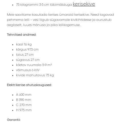
kerisekive
75 kilogrammi 3-5 cm läbimõõduga
Meie soovitame kasutada kerises ümaraid kerisekive. Need tagavad
pehmema leili – vesi liigub sügavamale kivikihtidesse ja aurustub
aeglaselt, luues mõnusa ja pika leilikogemuse.
Tehnilised andmed:
kaal 16 kg
kõrgus 97,5 cm
laius 27 cm
sügavus 27 cm
köetav ruumala 5-9 m³
võimusus 6 kW
kivide mahutavus 75 kg
Elektrikerise ohutuskaugused:
A 600 mm
B 390 mm
C 270 mm
H 975 mm
Garantii
: