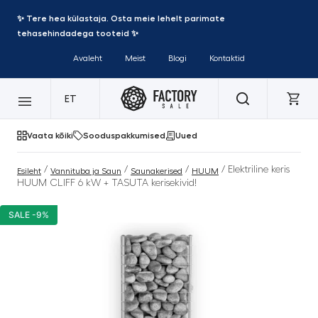
✨ Tere hea külastaja. Osta meie lehelt parimate
tehasehindadega tooteid ✨
Avaleht
Meist
Blogi
Kontaktid
ET
Vaata kõiki
Sooduspakkumised
Uued
/
/
/
/ Elektriline keris
Esileht
Vannituba ja Saun
Saunakerised
HUUM
HUUM CLIFF 6 kW + TASUTA kerisekivid!
SALE -9%