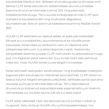
kasutatakse täielikult ära. Väikesed ohutuskaugused ja sihvakas vorm
teevad CLIFF kerise sobivaks ka väiksematesse saunaruumidesse.
Sisemine õhutunnel kiirendab kütmist 25% ning pikendab
kütteelementide eluiga. Tänu suurele kivikogusele annab CLIFF keris
maheda ja kauakestva leili ning kindlustab lõõgastava
saunaelamuse. Keris on pälvinud tootedisainiauhinna RedDot Award
2021.
HUUM CLIFF elektrikeris on loodud selleks, et pakkuda erakordselt
tõhusat ja ruumisäästlikku saunalahendust ka nõudlikumale
kasutajale. Kerise kitsas ja vertikaalne vorm on ideaalne valik
väiksemasse leiliruumi, kus põrandapinda napib. Vaatamata
kompaktsele disainile suudab CLIFF mahutada muljetavaldava hulga
kive, mis tagavad pikalt kestva leili. Suur kivide maht loob pehme ja
niiske leili, mida HUUMi keriste juures kõrgelt hinnatakse.
Kerise äärmiselt vastupidav konstruktsioon ning kvaliteetsed materjalid
tagavad pika kasutusea ka intensiivsel saunatamisel. CLIFFi disain on
loodud taluma kõrgeid temperatuuritsükleid, säilitades samal ajal oma
visuaalse puhtuse ja tehnilise töökindluse. Tänu läbimõeldud
õhuvoolule ja kiirenenud soojusülekandele soojeneb leiliruum kiiremini,
võimaldades sul nautida sauna just siis kui seda vajad.
CLIFF sobib ideaalselt neile, kes soovivad sauna juhtida nutikalt ja
mugavalt. Keris ühildub HUUMi UKU juhtimissüsteemidega, mis