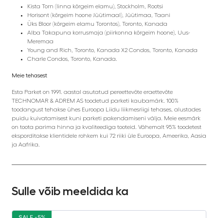
Kista Torn (linna kõrgeim elamu), Stockholm, Rootsi
Horisont (kõrgeim hoone Jüütimaal), Jüütimaa, Taani
Üks Bloor (kõrgeim elamu Torontos), Toronto, Kanada
Alba Takapuna korrusmaja (piirkonna kõrgeim hoone), Uus-
Meremaa
Young and Rich, Toronto, Kanada X2 Condos, Toronto, Kanada
Charle Condos, Toronto, Kanada.
Meie tehasest
Esta Parket on 1991. aastal asutatud pereettevõte eraettevõte
TECHNOMAR & ADREM AS toodetud parketi kaubamärk. 100%
toodangust tehakse ühes Euroopa Liidu liikmesriigi tehases, alustades
puidu kuivatamisest kuni parketi pakendamiseni välja. Meie eesmärk
on toota parima hinna ja kvaliteediga tooteid. Vähemalt 95% toodetest
eksporditakse klientidele rohkem kui 72 riiki üle Euroopa, Ameerika, Aasia
ja Aafrika.
Sulle võib meeldida ka
SALE -5%
S