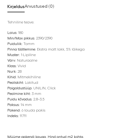
Kirjeldus
Arvustused (0)
Tehniline teave:
Laius:
180
Min/Max pikkus:
2390/2390
Puiduliik:
Tamm
Pinna töötlemine:
Ekstra matt lakk, 5% läikega
Muster:
1-Lipiline
Värv:
Naturaalne
Klass:
Vivid
Nurk:
2B
Kihid:
Mitmekihiline
Pealiskiht:
Lakitud
Paigaldustüüp:
UNILIN, Click
Pealmine kiht:
3 mm
Puidu kõvadus:
2.8–3.5
Paksus:
14 mm
Pakend:
6 lauda pakis
Indeks:
11711
Müüme pakendi kaupa. Hind antud m2 kohta.