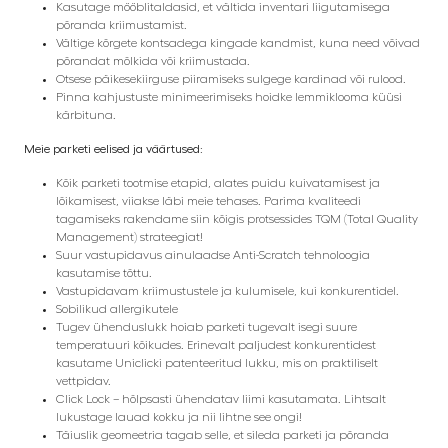
Kasutage mööblitaldasid, et vältida inventari liigutamisega
põranda kriimustamist.
Vältige kõrgete kontsadega kingade kandmist, kuna need võivad
põrandat mõlkida või kriimustada.
Otsese päikesekiirguse piiramiseks sulgege kardinad või rulood.
Pinna kahjustuste minimeerimiseks hoidke lemmiklooma küüsi
kärbituna.
Meie parketi eelised ja väärtused:
Kõik parketi tootmise etapid, alates puidu kuivatamisest ja
lõikamisest, viiakse läbi meie tehases. Parima kvaliteedi
tagamiseks rakendame siin kõigis protsessides TQM (Total Quality
Management) strateegiat!
Suur vastupidavus ainulaadse Anti-Scratch tehnoloogia
kasutamise tõttu.
Vastupidavam kriimustustele ja kulumisele, kui konkurentidel.
Sobilikud allergikutele
Tugev ühenduslukk hoiab parketi tugevalt isegi suure
temperatuuri kõikudes. Erinevalt paljudest konkurentidest
kasutame Uniclicki patenteeritud lukku, mis on praktiliselt
vettpidav.
Click Lock – hõlpsasti ühendatav liimi kasutamata. Lihtsalt
lukustage lauad kokku ja nii lihtne see ongi!
Täiuslik geomeetria tagab selle, et sileda parketi ja põranda