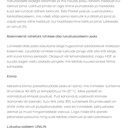
naturaalsete õlidega õlitamisel ja mis nõuab palju rohkem hooldust kui
lakitud pind. Lakitud pinda on aga lihtne puhastada ja hooldada,
kuid see tundub vähem loomulik. Esta Parket pakub uuenduslikku
lakikattesüsteemi, mis näeb välja sama loomulik kui õlitatud pind ja
vajab sama vähe hooldust, kui traditsiooniline lakitud pind. Läikeaste
on ainult 5%.
Kasevineerist vahetükk lühikese otsa lukustussüsteemi jaoks
Lühikeste otste jaoks kasutame kõige tugevamat saadaolevat materjali:
kasevineer. Laudade lühikese külje lukkude pinge võib olla eriti kõrge,
eriti kuiva kliima perioodil. Okaspuit või tehismaterjalid, nagu HDF, ei
suuda sageli vastu pidada pingele, mis tekitab suured praod liitmis
kohtadele.
Kliima
Ideaalne kliima parkettlaudade jaoks on sama, mis inimestel: suhteline
õhuniiskus 40–60% ja temperatuur 14–23 ° C. Meie parkett on
valmistatud ehtsast puidust. Puit kohandub vastavalt kliimale
(kahaneb või laieneb). Kuiv õhk (alla 30% suhtelisest õhuniiskusest) on
ohtlik mitte ainult puitpõrandatele, vaid ka inimestele, põhjustades
astmat ja muid hingamisteede vaevusi. Liiga niiske õhk paneb
põrandad paisuma ning sulle tekitab väsimust ja dehüdratsiooni.
Lukustus süsteem UNILIN