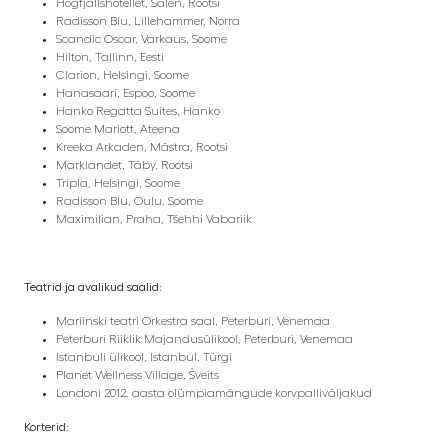
Högfjällshotellet, Sälen, Rootsi
Radisson Blu, Lillehammer, Norra
Scandic Oscar, Varkaus, Soome
Hilton, Tallinn, Eesti
Clarion, Helsingi, Soome
Hanasaari, Espoo, Soome
Hanko Regatta Suites, Hanko
Soome Mariott, Ateena
Kreeka Arkaden, Mästra, Rootsi
Marklandet, Täby, Rootsi
Tripla, Helsingi, Soome
Radisson Blu, Oulu, Soome
Maximilian, Praha, Tšehhi Vabariik
Teatrid ja avalikud saalid:
Mariinski teatri Orkestra saal, Peterburi, Venemaa
Peterburi Riiklik Majandusülikool, Peterburi, Venemaa
Istanbuli ülikool, Istanbul, Türgi
Planet Wellness Village, Šveits
Londoni 2012. aasta olümpiamängude korvpalliväljakud
Korterid: