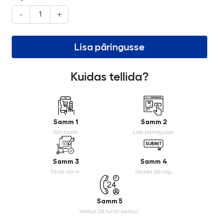
-
+
Lisa päringusse
Kuidas tellida?
Samm 1
Samm 2
Vali toode.
Lisa päringusse.
Samm 3
Samm 4
Täida vorm.
Saada päring.
Samm 5
Vastus 24 tunni jooksul.