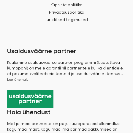
Küpsiste poliitika
Privaatsuspoliitika
Juriidilised tingimused
Usaldusväärne partner
Kuulumine usaldusväärse partneri programmi (Luotettava
Kumppani) on meie garantii nii partneritele kui ka klientidele,
et pakume kvaliteetseid tooteid ja usaldusväärset teenust.
Loe lähemalt
Hoia ühendust
Meil ja meie partneritel on palju suurepäraseid allahindlusi
kogu maailmast. Kogu maailma parimad pakkumised on