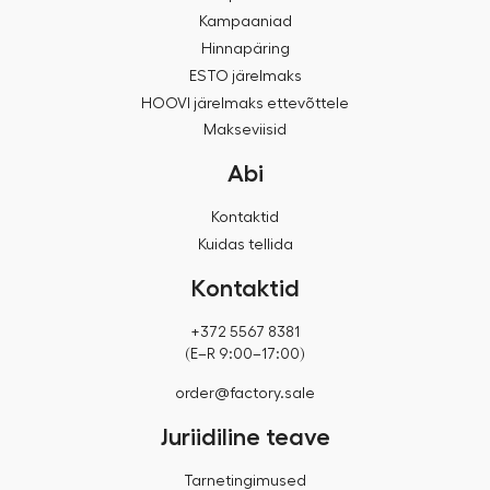
Kampaaniad
Hinnapäring
ESTO järelmaks
HOOVI järelmaks ettevõttele
Makseviisid
Abi
Kontaktid
Kuidas tellida
Kontaktid
+372 5567 8381
(E–R 9:00–17:00)
order@factory.sale
Juriidiline teave
Tarnetingimused