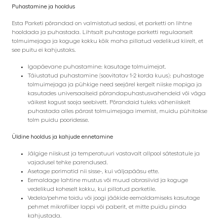
Puhastamine ja hooldus
Esta Parketi põrandad on valmistatud sedasi, et parketti on lihtne
hooldada ja puhastada. Lihtsalt puhastage parketti regulaarselt
tolmuimejaga ja koguge kokku kõik maha pillatud vedelikud kiirelt, et
see puitu ei kahjustaks.
Igapäevane puhastamine: kasutage tolmuimejat.
Täiustatud puhastamine (soovitatav 1-2 korda kuus): puhastage
tolmuimejaga ja pühkige need seejärel kergelt niiske mopiga ja
kasutades universaalseid põrandapuhastusvahendeid või väga
väikest kogust sooja seebivett. Põrandaid tuleks väheniiskelt
puhastada alles pärast tolmuimejaga imemist, muidu pühitakse
tolm puidu pooridesse.
Üldine hooldus ja kahjude ennetamine
Jälgige niiskust ja temperatuuri vastavalt allpool sätestatule ja
vajadusel tehke parendused.
Asetage porimatid nii sisse-, kui väljapääsu ette.
Eemaldage lahtine mustus või muud abrasiivid ja koguge
vedelikud koheselt kokku, kui pillatud parketile.
Vedela/pehme toidu või joogi jääkide eemaldamiseks kasutage
pehmet mikrofiiber lappi või paberit, et mitte puidu pinda
kahjustada.