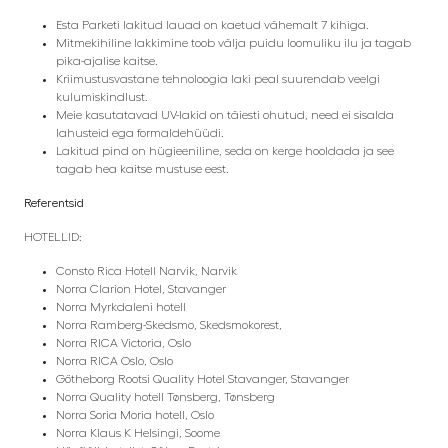
Esta Parketi lakitud lauad on kaetud vähemalt 7 kihiga.
Mitmekihiline lakkimine toob välja puidu loomuliku ilu ja tagab
pika-ajalise kaitse.
Kriimustusvastane tehnoloogia laki peal suurendab veelgi
kulumiskindlust.
Meie kasutatavad UV-lakid on täiesti ohutud, need ei sisalda
lahusteid ega formaldehüüdi.
Lakitud pind on hügieeniline, seda on kerge hooldada ja see
tagab hea kaitse mustuse eest.
Referentsid
HOTELLID:
Consto Rica Hotell Narvik, Narvik
Norra Clarion Hotel, Stavanger
Norra Myrkdaleni hotell
Norra Ramberg-Skedsmo, Skedsmokorest,
Norra RICA Victoria, Oslo
Norra RICA Oslo, Oslo
Götheborg Rootsi Quality Hotel Stavanger, Stavanger
Norra Quality hotell Tønsberg, Tønsberg
Norra Soria Moria hotell, Oslo
Norra Klaus K
Helsingi, Soome