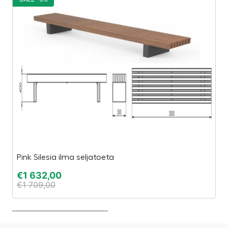
Pink Silesia ilma seljatoeta
V
€
1 632,00
€
€
1 709,00
€