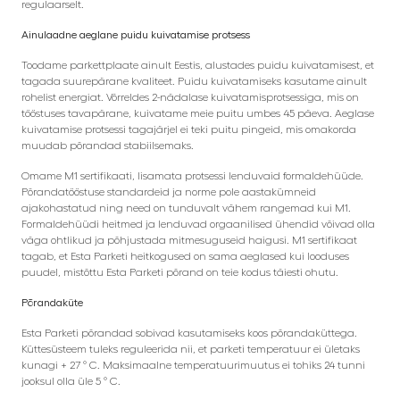
regulaarselt.
Ainulaadne aeglane puidu kuivatamise protsess
Toodame parkettplaate ainult Eestis, alustades puidu kuivatamisest, et
tagada suurepärane kvaliteet. Puidu kuivatamiseks kasutame ainult
rohelist energiat. Võrreldes 2-nädalase kuivatamisprotsessiga, mis on
tööstuses tavapärane, kuivatame meie puitu umbes 45 päeva. Aeglase
kuivatamise protsessi tagajärjel ei teki puitu pingeid, mis omakorda
muudab põrandad stabiilsemaks.
Omame M1 sertifikaati, lisamata protsessi lenduvaid formaldehüüde.
Põrandatööstuse standardeid ja norme pole aastakümneid
ajakohastatud ning need on tunduvalt vähem rangemad kui M1.
Formaldehüüdi heitmed ja lenduvad orgaanilised ühendid võivad olla
väga ohtlikud ja põhjustada mitmesuguseid haigusi. M1 sertifikaat
tagab, et Esta Parketi heitkogused on sama aeglased kui looduses
puudel, mistõttu Esta Parketi põrand on teie kodus täiesti ohutu.
Põrandaküte
Esta Parketi põrandad sobivad kasutamiseks koos põrandaküttega.
Küttesüsteem tuleks reguleerida nii, et parketi temperatuur ei ületaks
kunagi + 27 ° C. Maksimaalne temperatuurimuutus ei tohiks 24 tunni
jooksul olla üle 5 ° C.