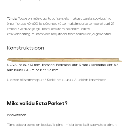
Tähtis:
Toode on mõeldud tavaliseks elamukasutuseks soovitusliku
õhuniiskuse 40–60% ja põrandakütte maksimaalse temperatuuri 27
kraadi Celsiuse järgi. Toote kasutamine äärmuslikes
keskkonnatingimustes võib mõjutada toote toimivust ja garantiid.
Konstruktsioon
NOVA, paksus 13 mm, koosneb: Pealmine kiht: 3 mm / Keskmine kiht: 8,5
mm kuusk / Alumine kiht: 1,5 mm
Ülaosa: täistammepuit / Keskkiht: kuusk / Aluskiht: kasevineer
Miks valida Esta Parket?
Innovatsioon
Tänapäeva trend on looduslik pind, mida tavaliselt saavutab ainult