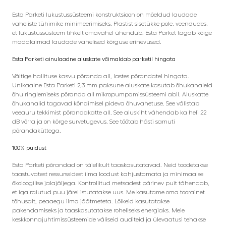
Esta Parketi lukustussüsteemi konstruktsioon on mõeldud laudade
vaheliste tühimike minimeerimiseks. Plastist sisetükke pole, veendudes,
et lukustussüsteem tihkelt omavahel ühendub. Esta Parket tagab kõige
madalaimad laudade vahelised kõrguse erinevused.
Esta Parketi ainulaadne aluskate võimaldab parketil hingata
Vältige hallituse kasvu põranda all, lastes põrandatel hingata.
Unikaalne Esta Parketi 2,3 mm paksune aluskate kasutab õhukanaleid
õhu ringlemiseks põranda all mikropumpamissüsteemi abil. Aluskatte
õhukanalid tagavad kõndimisel pideva õhuvahetuse. See välistab
veeauru tekkimist põrandakatte all. See aluskiht vähendab ka heli 22
dB võrra ja on kõrge survetugevus. See töötab hästi samuti
põrandaküttega.
100% puidust
Esta Parketi põrandad on täielikult taaskasutatavad. Neid toodetakse
taastuvatest ressurssidest ilma loodust kahjustamata ja minimaalse
ökoloogilise jalajäljega. Kontrollitud metsadest pärinev puit tähendab,
et iga raiutud puu järel istutatakse uus. Me kasutame oma toorainet
tõhusalt, peaaegu ilma jäätmeteta. Lõikeid kasutatakse
pakendamiseks ja taaskasutatakse roheliseks energiaks. Meie
keskkonnajuhtimissüsteemide väliseid auditeid ja ülevaatusi tehakse