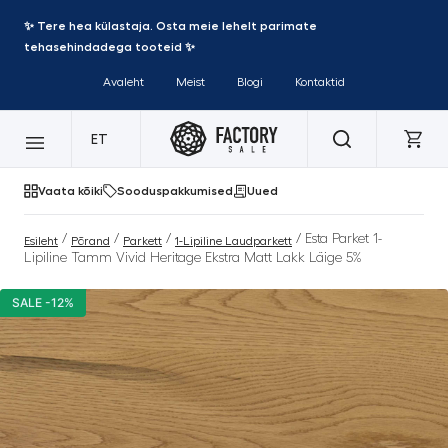
✨ Tere hea külastaja. Osta meie lehelt parimate
tehasehindadega tooteid ✨
Avaleht
Meist
Blogi
Kontaktid
ET
Vaata kõiki
Sooduspakkumised
Uued
/
/
/
/ Esta Parket 1-
Esileht
Põrand
Parkett
1-Lipiline Laudparkett
Lipiline Tamm Vivid Heritage Ekstra Matt Lakk Läige 5%
SALE -12%