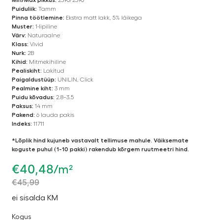
Puiduliik:
Tamm
Pinna töötlemine:
Ekstra matt lakk, 5% läikega
Muster:
1-lipiline
Värv:
Naturaalne
Klass:
Vivid
Nurk:
2B
Kihid:
Mitmekihiline
Pealiskiht:
Lakitud
Paigaldustüüp:
UNILIN, Click
Pealmine kiht:
3 mm
Puidu kõvadus:
2.8–3.5
Paksus:
14 mm
Pakend:
6 lauda pakis
Indeks:
11711
*Lõplik hind kujuneb vastavalt tellimuse mahule. Väiksemate
koguste puhul (1-10 pakki) rakendub kõrgem ruutmeetri hind.
€
40,48
/m²
€
45,99
ei sisalda KM
Kogus