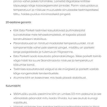
pinna vahel poleks tühimikke. Lamellid lõigatakse kriitilise
täpsusega kõige kaasaegsematel pinkidel. Parim vastupidavus
temperatuuri ja niiskuse muutustele ainulaadse tootmisprotsessi
tõttu, hoides puidus minimaalseid pingeid.
20-aastane garantii
Kõik Esta Parketi tootmisel kasutatavad puitmaterjalid
kuivatatakse meie tehasekompleksis, et tagada plaadi
konstruktsiooni stabiilsus.
Põrandalauad on liimitud madalatel temperatuuridel, nii et
komponentide vahel pole sisemist pinget, mistõttu on parketti
kerge paigaldada ja tulemus on filigraanne.
Esta Parketti saab kasutada põrandaküttega. Meie parkett toimib
väga hästi ka suure Skandinaavia niiskuse ja temperatuuri
kõikumise korral.
Tootmises kasutatavad vaigud ei ole mürgised ja parkett vastab
kõige rangematele tervisenõuetele.
Alumine kiht on kasevineer, mis lisab plaadi stabiilsust.
Kulumiskiht
Väärtusliku puidu pealmine kiht on umbes 3,5 mm paksune ja see
võimaldab põrandat mitu korda lihvida, kui see osutub kunagi
vajalikuks.
Viimistluskihtides kasutatakse keskkonnasõbralikke lakke ja õlisid,