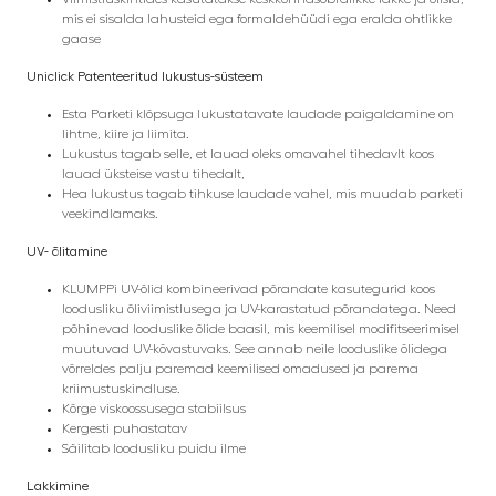
mis ei sisalda lahusteid ega formaldehüüdi ega eralda ohtlikke
gaase
Uniclick Patenteeritud lukustus-süsteem
Esta Parketi klõpsuga lukustatavate laudade paigaldamine on
lihtne, kiire ja liimita.
Lukustus tagab selle, et lauad oleks omavahel tihedavlt koos
lauad üksteise vastu tihedalt,
Hea lukustus tagab tihkuse laudade vahel, mis muudab parketi
veekindlamaks.
UV- õlitamine
KLUMPPi UV-õlid kombineerivad põrandate kasutegurid koos
loodusliku õliviimistlusega ja UV-karastatud põrandatega. Need
põhinevad looduslike õlide baasil, mis keemilisel modifitseerimisel
muutuvad UV-kõvastuvaks.
See annab neile looduslike õlidega
võrreldes palju paremad keemilised omadused ja parema
kriimustuskindluse.
Kõrge viskoossusega stabiilsus
Kergesti puhastatav
Säilitab loodusliku puidu ilme
Lakkimine