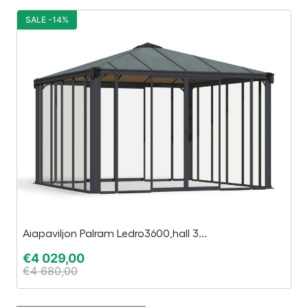
SALE -14%
S
Aiapaviljon Palram Ledro3600,hall 3...
Ti
€
4 029,00
€
€
4 680,00
€