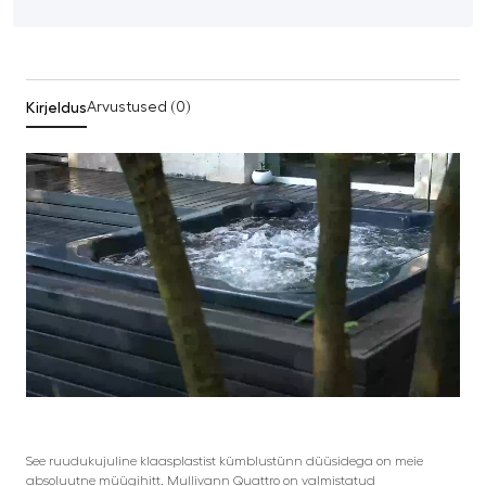
Kirjeldus
Arvustused (0)
See ruudukujuline klaasplastist kümblustünn düüsidega on meie
absoluutne müügihitt. Mullivann Quattro on valmistatud