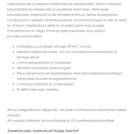
vastupidavast ja keskkonnasõbralikust klaasplastist. Sama materjali
kasutatakse ka basseinide ja purjekate tootmiseks. Meie poolt
kasutatavad materjalid ei ole tervisele ohtlikud. Sellise klaasplastist
kümblustünni eelised võrreldes puidust kümblustünniga on see, et seda
on lihtsam hooldada ja sellel on oluliselt pikem kasutusiga.
Puhastamine on väga lihtne ja võite kasutada laia valikut
puhastusvahendeid.
Kütteaeg puuküttega ahjuga 35 kW: 2 tundi
Keskkonnasõbralik toode, mis on valmistatud klaasplastist ja
termopuidust
Lihtne paigaldada ja hooldada
Võimalik kasutada aastaringselt
Polüuretaanvahust lisaisolatsioon koos termoisolatsioonikattega
vähendab oluliselt energiatarbimist
Lihtne puhastada ja tühjendada
Ei deformeeri ega roosteta
Ahi on paigaldatud väljapoole, mis teeb kümblustünni kasutamise täiesti
ohutuks.
Ahi vastab kõikidele ohutusnõuetele ja ELi kvaliteedistandarditele.
Saadaval palju lisatarvikuid! Küsige lisainfot!