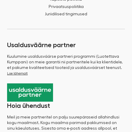
Privaatsuspoliitika
Juriidilised tingimused
Usaldusväärne partner
Kuulumine usaldusväärse partneri programmi (Luotettava
Kumppani) on meie garantii nii partneritele kui ka klientidele,
et pakume kvaliteetseid tooteid ja usaldusväärset teenust.
Loe lähemalt
Hoia ühendust
Meil ja meie partneritel on palju suurepäraseid allahindlusi
kogu maailmast. Kogu maailma parimad pakkumised on
sinu käeulatuses. Sisesta oma e-posti aadress allpool, et