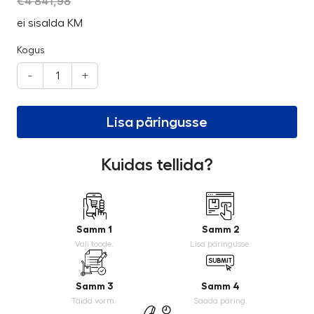
€
4 841,98
ei sisalda KM
Kogus
-
+
Lisa päringusse
Kuidas tellida?
Samm 1
Samm 2
Vali toode.
Lisa päringusse.
Samm 3
Samm 4
Täida vorm.
Saada päring.