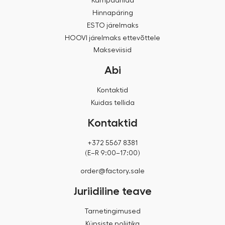
Kampaaniad
Hinnapäring
ESTO järelmaks
HOOVI järelmaks ettevõttele
Makseviisid
Abi
Kontaktid
Kuidas tellida
Kontaktid
+372 5567 8381
(E–R 9:00–17:00)
order@factory.sale
Juriidiline teave
Tarnetingimused
Küpsiste poliitika