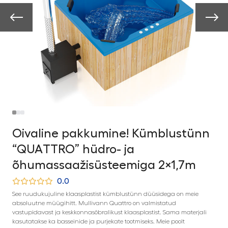
Oivaline pakkumine! Kümblustünn
“QUATTRO” hüdro- ja
õhumassaažisüsteemiga 2×1,7m
0.0
See ruudukujuline klaasplastist kümblustünn düüsidega on meie
absoluutne müügihitt. Mullivann Quattro on valmistatud
vastupidavast ja keskkonnasõbralikust klaasplastist. Sama materjali
kasutatakse ka basseinide ja purjekate tootmiseks. Meie poolt