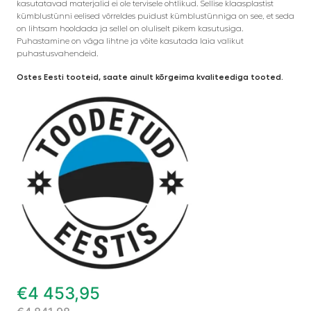
kasutatavad materjalid ei ole tervisele ohtlikud. Sellise klaasplastist
kümblustünni eelised võrreldes puidust kümblustünniga on see, et seda
on lihtsam hooldada ja sellel on oluliselt pikem kasutusiga.
Puhastamine on väga lihtne ja võite kasutada laia valikut
puhastusvahendeid.
Ostes Eesti tooteid, saate ainult kõrgeima kvaliteediga tooted.
€
4 453,95