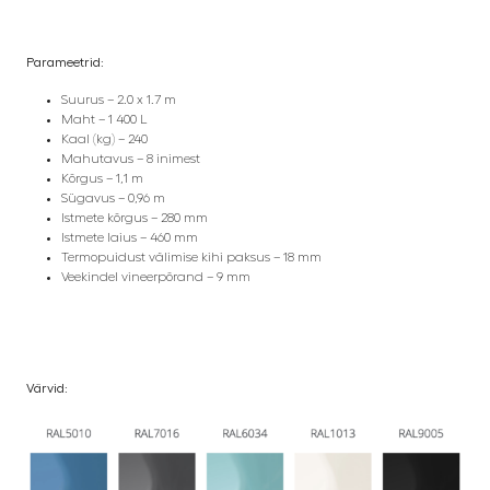
Parameetrid:
Suurus – 2.0 x 1.7 m
Maht – 1 400 L
Kaal (kg) – 240
Mahutavus – 8 inimest
Kõrgus – 1,1 m
Sügavus – 0,96 m
Istmete kõrgus – 280 mm
Istmete laius – 460 mm
Termopuidust välimise kihi paksus – 18 mm
Veekindel vineerpõrand – 9 mm
Värvid: