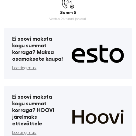
Samm 5
Vastus 24 tunni jooksul.
Ei soovi maksta
kogu summat
korraga? Maksa
osamaksete kaupa!
Loe tingimusi
Ei soovi maksta
kogu summat
korraga? HOOVI
järelmaks
ettevõttele
Loe tingimusi