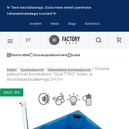
✨ Tere hea külastaja. Osta meie lehelt parimate
tehasehindadega tooteid ✨
Avaleht
Meist
Blogi
Kontaktid
ET
Vaata kõiki
Sooduspakkumised
Uued
/
/
/ Oivaline
Esileht
Kümblustünnid
Klaasplastist kümblustünnid
pakkumine! Kümblustünn “QUATTRO” hüdro- ja
õhumassaažisüsteemiga 2×1,7m
SALE -8%