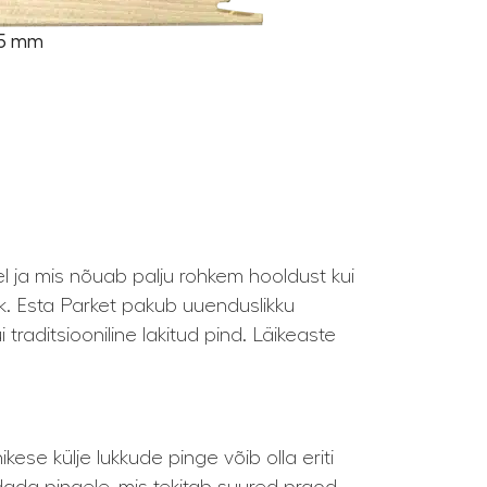
1,5 mm
el ja mis nõuab palju rohkem hooldust kui
k. Esta Parket pakub uuenduslikku
traditsiooniline lakitud pind. Läikeaste
se külje lukkude pinge võib olla eriti