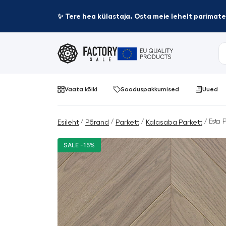
✨ Tere hea külastaja. Osta meie lehelt parima
Vaata kõiki
Sooduspakkumised
Uued
/
/
/
/ Esta 
Esileht
Põrand
Parkett
Kalasaba Parkett
SALE -15%