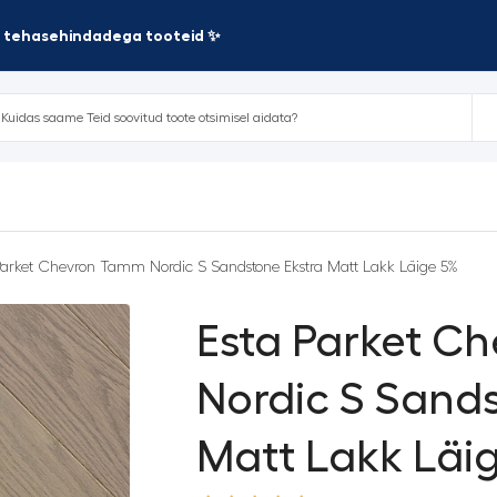
te tehasehindadega tooteid ✨
Parket Chevron Tamm Nordic S Sandstone Ekstra Matt Lakk Läige 5%
Esta Parket C
Nordic S Sands
Matt Lakk Läi