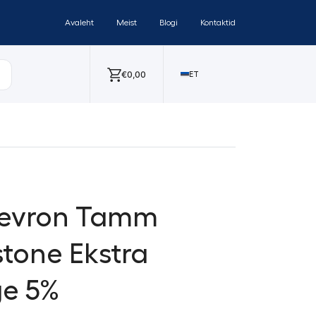
Avaleht
Meist
Blogi
Kontaktid
€
0,00
ET
hevron Tamm
tone Ekstra
ge 5%