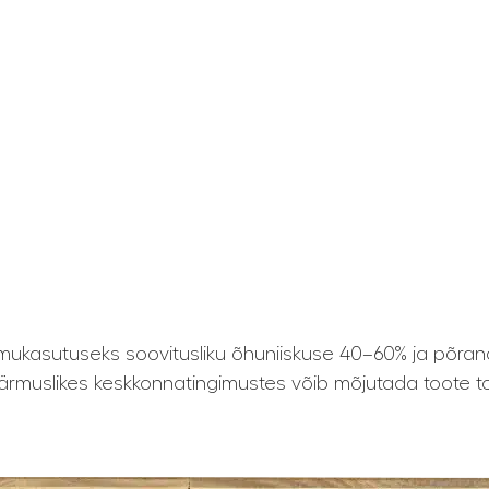
ukasutuseks soovitusliku õhuniiskuse 40–60% ja põran
ärmuslikes keskkonnatingimustes võib mõjutada toote toi