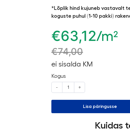
*Lõplik hind kujuneb vastavalt 
koguste puhul (1-10 pakki) rake
€
63,12
/m²
€
74,00
ei sisalda KM
Kogus
-
+
Lisa päringusse
Kuidas t