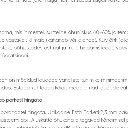
uit või tehismaterjalid, nagu HDF, ei suuda sageli vastu 
sama, mis inimestel: suhteline õhuniiskus 40–60% ja tem
 vastavalt kliimale (kahaneb või laieneb). Kuiv õhk (alla
imestele, põhjustades astmat ja muid hingamisteede vaev
hüdratsiooni.
ioon on mõeldud laudade vaheliste tühimike minimeerimi
endub. Estaparket tagab kõige madalaimad laudade vah
ab parketil hingata
tes põrandatel hingata. Unikaalne Esta Parketi 2,3 mm p
üsteemi abil. Aluskatte õhukanalid tagavad kõndimisel
aluskiht vähendab ka heli 22 dB võrra ja on kõrge surve