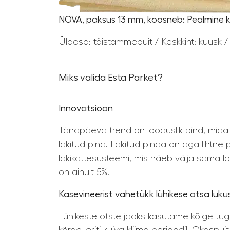
NOVA, paksus 13 mm, koosneb: Pealmine ki
Ülaosa: täistammepuit / Keskkiht: kuusk / 
Miks valida Esta Parket?
Innovatsioon
Tänapäeva trend on looduslik pind, mida t
lakitud pind. Lakitud pinda on aga lihtn
lakikattesüsteemi, mis näeb välja sama loo
on ainult 5%.
Kasevineerist vahetükk lühikese otsa luk
Lühikeste otste jaoks kasutame kõige tuge