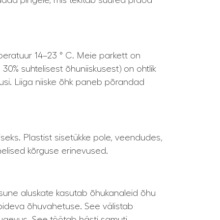
pidada pingele, mis tekitab suured praod
peratuur 14–23 ° C. Meie parkett on
 30% suhtelisest õhuniiskusest) on ohtlik
usi. Liiga niiske õhk paneb põrandad
seks. Plastist sisetükke pole, veendudes,
elised kõrguse erinevused.
aksune aluskate kasutab õhukanaleid õhu
 pideva õhuvahetuse. See välistab
tugevus. See töötab hästi samuti