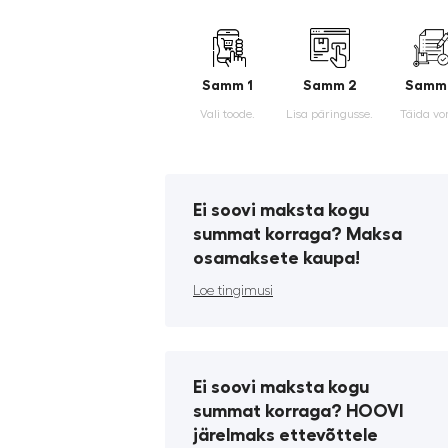
Samm 1
Samm 2
Samm
Vali toode.
Lisa päringusse.
Täida vo
Ei soovi maksta kogu
summat korraga? Maksa
osamaksete kaupa!
Loe tingimusi
Ei soovi maksta kogu
summat korraga? HOOVI
järelmaks ettevõttele