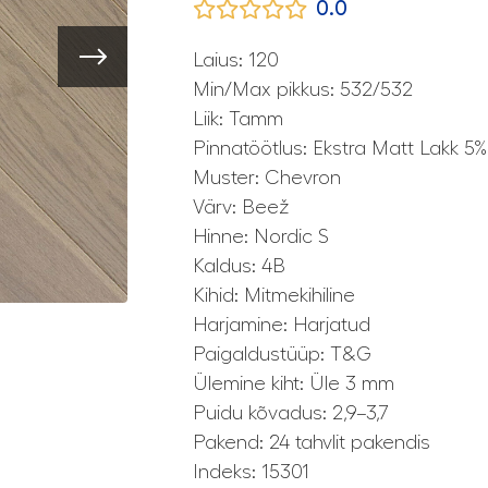
0.0
Laius: 120
Min/Max pikkus: 532/532
Liik: Tamm
Pinnatöötlus: Ekstra Matt Lakk 5%
Muster: Chevron
Värv: Beež
Hinne: Nordic S
Kaldus: 4B
Kihid: Mitmekihiline
Harjamine: Harjatud
Paigaldustüüp: T&G
Ülemine kiht: Üle 3 mm
Puidu kõvadus: 2,9–3,7
Pakend: 24 tahvlit pakendis
Indeks: 15301