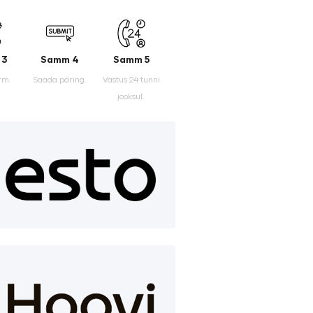
 3
Samm 4
Samm 5
rm.
Saada päring.
Vastus 24 tunni
jooksul.