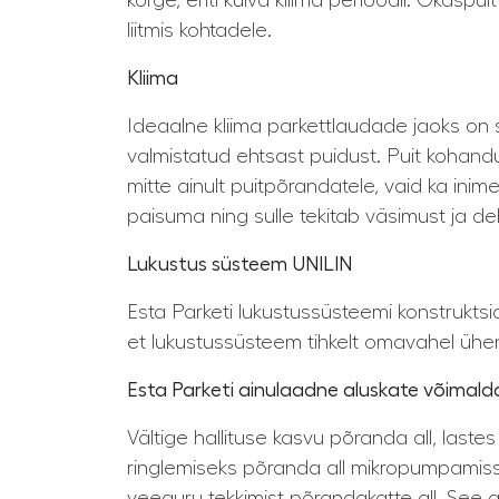
kõrge, eriti kuiva kliima perioodil. Okasp
liitmis kohtadele.
Kliima
Ideaalne kliima parkettlaudade jaoks on 
valmistatud ehtsast puidust. Puit kohandub
mitte ainult puitpõrandatele, vaid ka in
paisuma ning sulle tekitab väsimust ja de
Lukustus süsteem UNILIN
Esta Parketi lukustussüsteemi konstrukts
et lukustussüsteem tihkelt omavahel üh
Esta Parketi ainulaadne aluskate võimald
Vältige hallituse kasvu põranda all, las
ringlemiseks põranda all mikropumpamiss
veeauru tekkimist põrandakatte all. See 