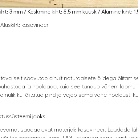
ht: 3 mm / Keskmine kiht: 8,5 mm kuusk / Alumine kiht: 
Aluskiht: kasevineer
avaliselt saavutab ainult naturaalsete õlidega õlitamis
e puhastada ja hooldada, kuid see tundub vähem loomuli
mulik kui õlitatud pind ja vajab sama vähe hooldust, kui 
ustussüsteemi jaoks
vamat saadaolevat materjali: kasevineer. Laudade lühike