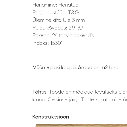
Harjamine: Harjatud
Paigaldustüüp: T&G
Ülemine kiht: Üle 3 mm
Puidu kõvadus: 2,9–3,7
Pakend: 24 tahvlit pakendis
Indeks: 15301
Müüme paki kaupa. Antud on m2 hind.
Tähtis:
Toode on mõeldud tavaliseks elam
kraadi Celsiuse järgi. Toote kasutamine ä
Konstruktsioon