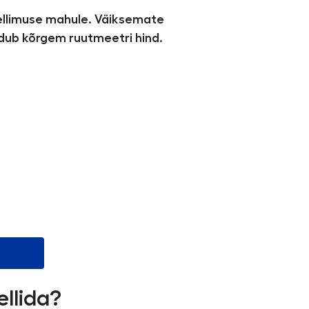
tellimuse mahule. Väiksemate
ndub kõrgem ruutmeetri hind.
ellida?