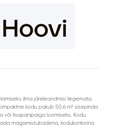
elamiseks ilma järeleandmisi tegemata.
 kompaktne kodu pakub 50,6 m² sisepinda
ga või lisapanipaiga loomiseks. Kodu
asutada magamistubadena, kodukontorina