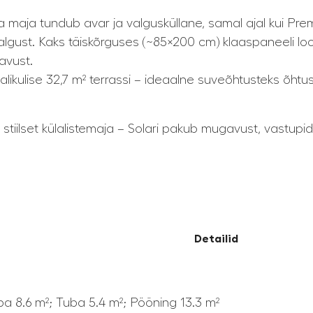
 maja tundub avar ja valgusküllane, samal ajal kui Prem
 valgust. Kaks täiskõrguses (~85×200 cm) klaaspaneeli 
avust.
alikulise 32,7 m² terrassi – ideaalne suveõhtusteks õhtus
tiilset külalistemaja – Solari pakub mugavust, vastupid
Detailid
ba 8.6 m²; Tuba 5.4 m²; Pööning 13.3 m²