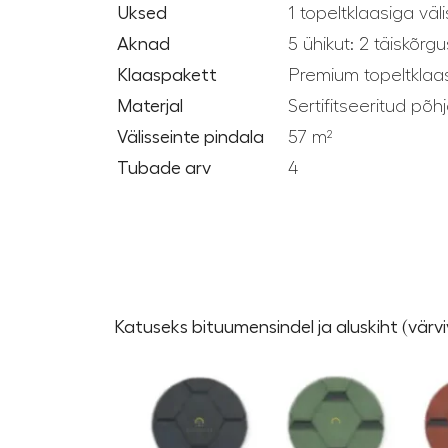
Uksed
1 topeltklaasiga vä
Aknad
5 ühikut: 2 täiskõr
Klaaspakett
Premium topeltklaa
Materjal
Sertifitseeritud põ
Välisseinte pindala
57 m²
Tubade arv
4
Katuseks bituumensindel ja aluskiht (värviv