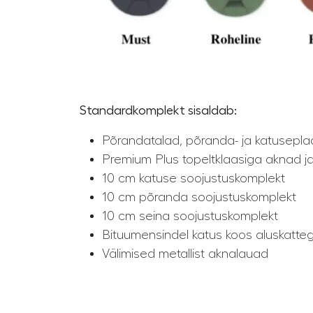
Standardkomplekt sisaldab:
Põrandatalad, põranda- ja katusepla
Premium Plus topeltklaasiga aknad j
10 cm katuse soojustuskomplekt
10 cm põranda soojustuskomplekt
10 cm seina soojustuskomplekt
Bituumensindel katus koos aluskatte
Välimised metallist aknalauad