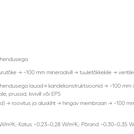
ühendusega
rutõke → ~100 mm mineraalvill → tuuletõkkekile → vent
ühendusega lauad
→ kandekonstruktsioonid → ~100 mm i
e, prussid, kivivill või EPS
lid) → roovitus ja aluskiht → hingav membraan → ~100 m
 W/m²K; Katus ~0.23–0.28 W/m²K; Põrand ~0.30–0.35 