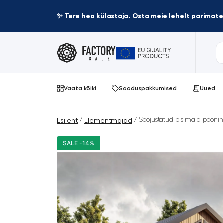
✨ Tere hea külastaja. Osta meie lehelt parima
Vaata kõiki
Sooduspakkumised
Uued
/
/ Soojustatud pisimaja pöönin
Esileht
Elementmajad
SALE -14%