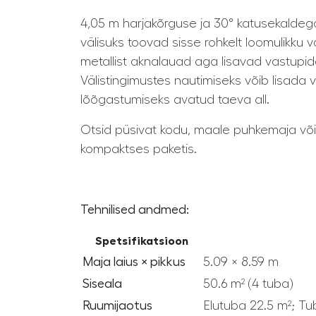
4,05 m harjakõrguse ja 30° katusekaldega
välisuks toovad sisse rohkelt loomulikku
metallist aknalauad aga lisavad vastupid
Välistingimustes nautimiseks võib lisada v
lõõgastumiseks avatud taeva all.
Otsid püsivat kodu, maale puhkemaja või s
kompaktses paketis.
Tehnilised andmed:
Spetsifikatsioon
Maja laius × pikkus
5.09 × 8.59 m
Siseala
50.6 m² (4 tuba)
Ruumijaotus
Elutuba 22.5 m²; Tu