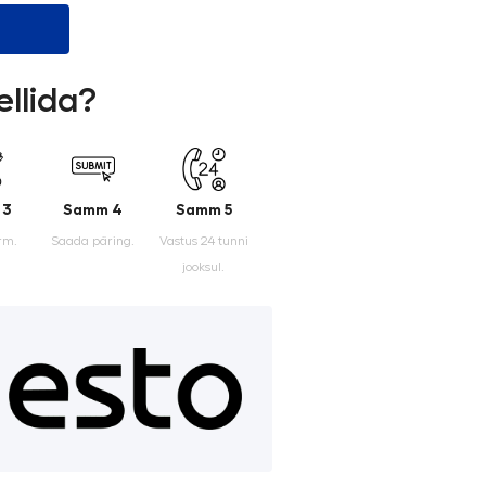
ellida?
 3
Samm 4
Samm 5
rm.
Saada päring.
Vastus 24 tunni
jooksul.