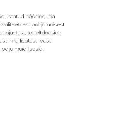
t soojustatud pööninguga
 kvaliteetsest põhjamaisest
soojustust, topeltklaasiga
ust ning lisatasu eest
 palju muid lisasid.