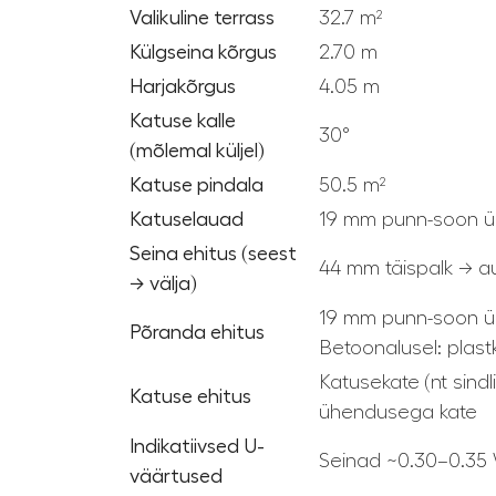
Valikuline terrass
32.7 m²
Külgseina kõrgus
2.70 m
Harjakõrgus
4.05 m
Katuse kalle
30°
(mõlemal küljel)
Katuse pindala
50.5 m²
Katuselauad
19 mm
punn-soon 
Seina ehitus (seest
44 mm täispalk → au
→ välja)
19 mm
punn-soon 
Põranda ehitus
Betoonalusel: plastkil
Katusekate (nt sind
Katuse ehitus
ühendusega kate
Indikatiivsed U-
Seinad ~0.30–0.35
väärtused