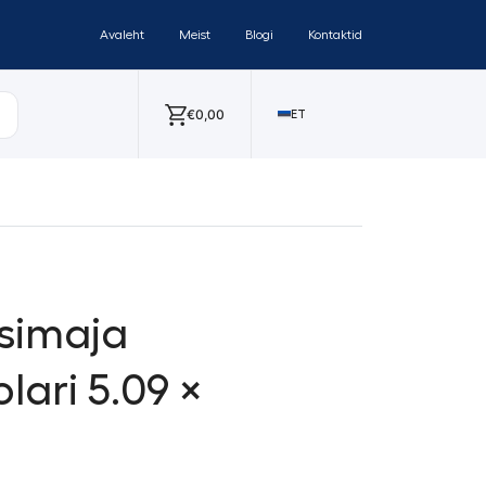
Avaleht
Meist
Blogi
Kontaktid
€
0,00
ET
isimaja
ari 5.09 ×