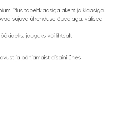
ium Plus topeltklaasiga akent ja klaasiga
loovad sujuva ühenduse õuealaga, välised
öökideks, joogaks või lihtsalt
avust ja põhjamaist disaini ühes