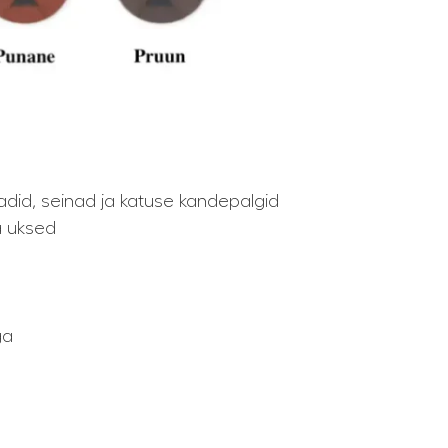
adid, seinad ja katuse kandepalgid
a uksed
ga