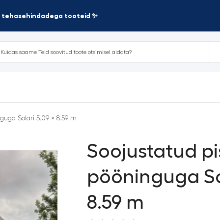
te tehasehindadega tooteid ✨
guga Solari 5.09 × 8.59 m
Soojustatud p
pööninguga Sol
8.59 m