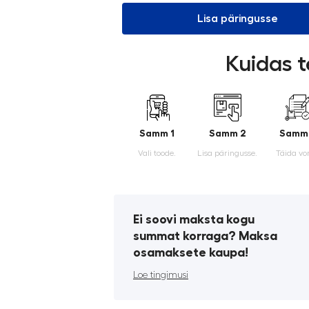
Lisa päringusse
Kuidas t
Samm 1
Samm 2
Samm
Vali toode.
Lisa päringusse.
Täida vo
Ei soovi maksta kogu
summat korraga? Maksa
osamaksete kaupa!
Loe tingimusi