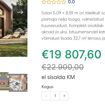
0.0
Solari 5.09 × 8.59 m on täielikul
pisimaja nelja toaga, valmistatud
kuusepuidust. Komplekt sisaldab 
aknaid ja uksi, bituumensindel kat
võimalust lisada 32,7 m² terrass ja
€
19 807,60
€
22 900,00
ei sisalda KM
Kogus
-
+