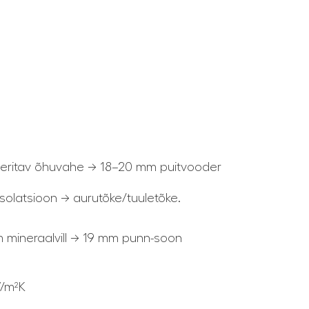
ileeritav õhuvahe → 18–20 mm puitvooder
solatsioon → aurutõke/tuuletõke.
m mineraalvill → 19 mm
punn-soon
W/m²K