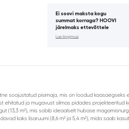
Ei soovi maksta kogu
summat korraga? HOOVI
järelmaks ettevõttele
Loe tingimusi
eetne soojustatud pisimaja, mis on loodud kaasaegseks 
ust ehitatud ja mugavust silmas pidades projekteeritud
ingut (13,3 m²), mis sobib ideaalselt hubase magamisnur
davad kaks lisaruumi (8,6 m² ja 5,4 m²), mida saab k