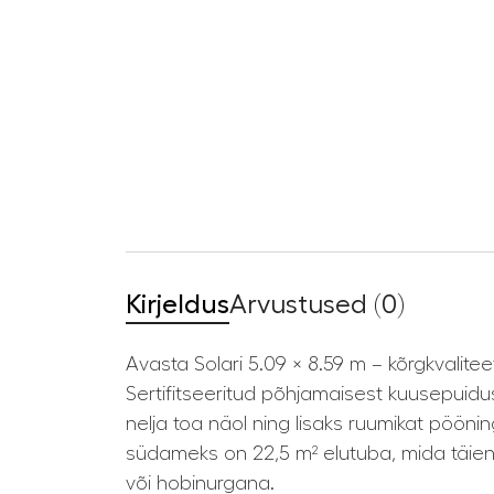
Kirjeldus
Arvustused (0)
Avasta Solari 5.09 × 8.59 m – kõrgkvalit
Sertifitseeritud põhjamaisest kuusepuid
nelja toa näol ning lisaks ruumikat pöön
südameks on 22,5 m² elutuba, mida täien
või hobinurgana.