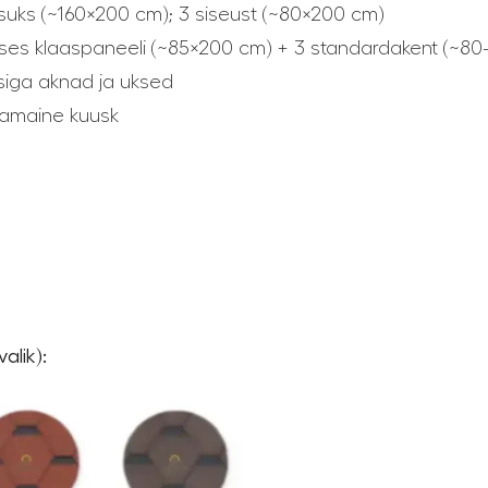
lisuks (~160×200 cm); 3 siseust (~80×200 cm)
guses klaaspaneeli (~85×200 cm) + 3 standardakent (~80
siga aknad ja uksed
hjamaine kuusk
alik):