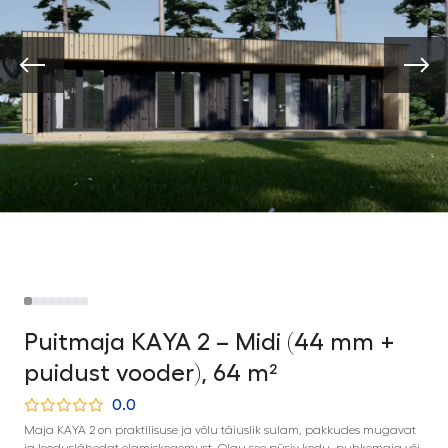
Puitmaja KAYA 2 – Midi (44 mm +
puidust vooder), 64 m²
0.0
Maja KAYA 2 on praktilisuse ja võlu täiuslik sulam, pakkudes mugavat
ja looduslähedat elamiskogemust. Olgu see püsiv kodu, puhkemaja või