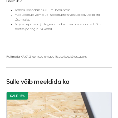
Lisavalikud:
Terrass: laiendab eluruumi loodusesse.
Puidutöötlus: võimalus lisatöötlusteks vastupidavuse ja stiili
tõstmiseks.
Soojustuspaketid ja tugevdatud katused on saadaval. Palun
saatke päring huvi korral.
Puitmaja KAYA 2 joonised omavalitsuse kooskõlastuseks
Sulle võib meeldida ka
SALE -5%
S