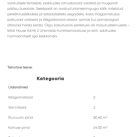
valikulisele terrassile, pakkudes rahustavaid vaateid ja mugavat
pääsu õuealale. Seestpoolt on avatud planeeringuga köök mõeldud
pereõhtusöökideks ja sotsiaalseteks aegadeks. Kaks magamistuba
pakuvad vaikseid ja lõõgastavaid alasid, samas kui panipaigad
aitavad hoida korda. Olgu kasutusviis pereeluks või majutusteenuseks –
Midi House KAYA 2 ühendab funktsionaalsuse ja stiili, sobitudes
harmooniliselt iga keskkonda.
Tehniline teave:
Kategooria
Üldandmed
Magamistoad
2
Vannitoad
2
Eluruumi pind
50.40 m²
Korruse pind
64.50 m²