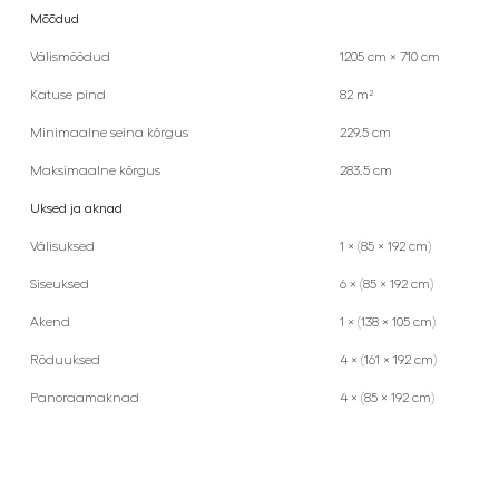
Mõõdud
Välismõõdud
1205 cm × 710 cm
Katuse pind
82 m²
Minimaalne seina kõrgus
229.5 cm
Maksimaalne kõrgus
283.5 cm
Uksed ja aknad
Välisuksed
1 × (85 × 192 cm)
Siseuksed
6 × (85 × 192 cm)
Akend
1 × (138 × 105 cm)
Rõduuksed
4 × (161 × 192 cm)
Panoraamaknad
4 × (85 × 192 cm)