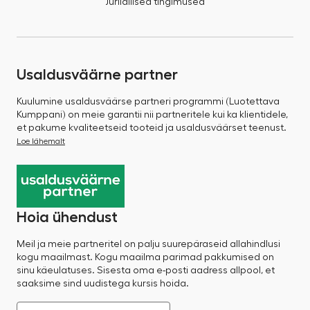
Juriidilised tingimused
Usaldusväärne partner
Kuulumine usaldusväärse partneri programmi (Luotettava
Kumppani) on meie garantii nii partneritele kui ka klientidele,
et pakume kvaliteetseid tooteid ja usaldusväärset teenust.
Loe lähemalt
Hoia ühendust
Meil ja meie partneritel on palju suurepäraseid allahindlusi
kogu maailmast. Kogu maailma parimad pakkumised on
sinu käeulatuses. Sisesta oma e-posti aadress allpool, et
saaksime sind uudistega kursis hoida.