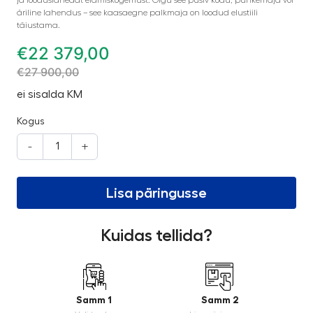
äriline lahendus – see kaasaegne palkmaja on loodud elustiili
täiustama.
€
22 379,00
€
27 900,00
ei sisalda KM
Kogus
-
+
Lisa päringusse
Kuidas tellida?
Samm 1
Samm 2