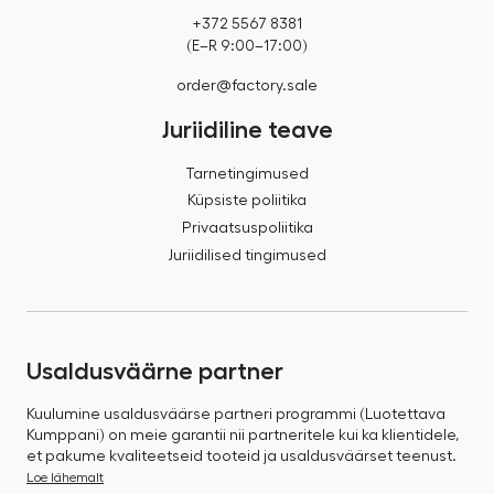
+372 5567 8381
(E–R 9:00–17:00)
order@factory.sale
Juriidiline teave
Tarnetingimused
Küpsiste poliitika
Privaatsuspoliitika
Juriidilised tingimused
Usaldusväärne partner
Kuulumine usaldusväärse partneri programmi (Luotettava
Kumppani) on meie garantii nii partneritele kui ka klientidele,
et pakume kvaliteetseid tooteid ja usaldusväärset teenust.
Loe lähemalt