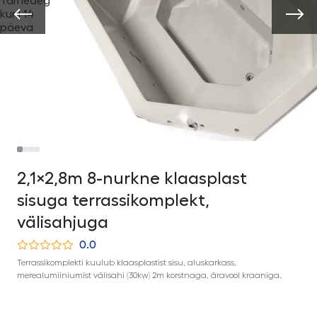
Tarneaeg
kuni 14
päeva
2,1×2,8m 8-nurkne klaasplast
sisuga terrassikomplekt,
välisahjuga
0.0
Terrassikomplekti kuulub klaasplastist sisu, aluskarkass,
merealumiiniumist välisahi (30kw) 2m korstnaga, äravool kraaniga.