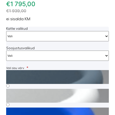
€
1 795,00
€
1 939,00
ei sisalda KM
Katte valikud
Soojustusvalikud
*
Vali sisu värv