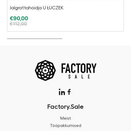
Jalgrattahoidja U ŁUCZEK
B
€
90,00
€
€
112,00
€
Factory.Sale
Meist
Tööpakkumised