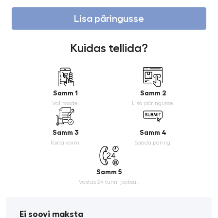
Lisa päringusse
Kuidas tellida?
Samm 1
Samm 2
Vali toode.
Lisa päringusse.
Samm 3
Samm 4
Täida vorm.
Saada päring.
Samm 5
Vastus 24 tunni jooksul.
Ei soovi maksta