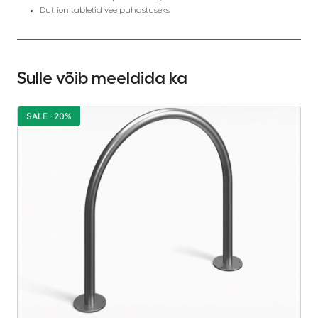
Dutrion tabletid vee puhastuseks
Sulle võib meeldida ka
SALE -20%
S