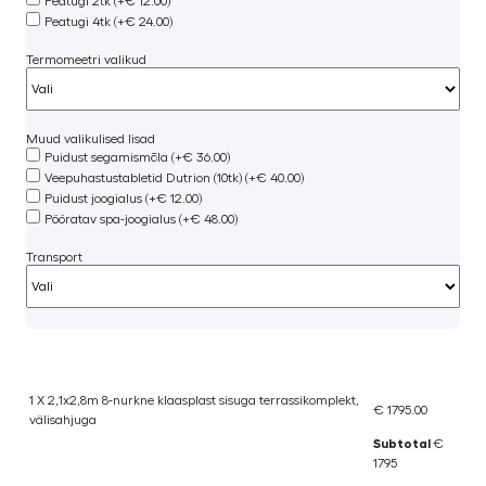
Peatugi 2tk (+€ 12.00)
Peatugi 4tk (+€ 24.00)
Termomeetri valikud
Muud valikulised lisad
Puidust segamismõla (+€ 36.00)
Veepuhastustabletid Dutrion (10tk) (+€ 40.00)
Puidust joogialus (+€ 12.00)
Pööratav spa-joogialus (+€ 48.00)
Transport
1 X 2,1x2,8m 8-nurkne klaasplast sisuga terrassikomplekt,
€ 1795.00
välisahjuga
Subtotal
€
1795