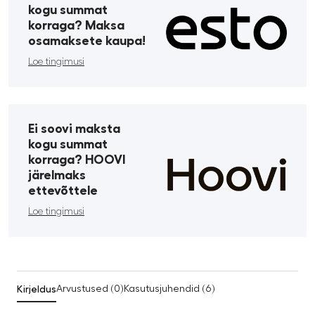
kogu summat
korraga? Maksa
osamaksete kaupa!
Loe tingimusi
Ei soovi maksta
kogu summat
korraga? HOOVI
järelmaks
ettevõttele
Loe tingimusi
Kirjeldus
Arvustused (0)
Kasutusjuhendid (6)