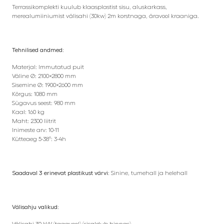
Terrassikomplekti kuulub klaasplastist sisu, aluskarkass,
merealumiiniumist välisahi (30kw) 2m korstnaga, äravool kraaniga.
Tehnilised andmed:
Materjal: Immutatud puit
Väline Ø: 2100×2800 mm
Sisemine Ø: 1900×2600 mm
Kõrgus: 1080 mm
Sügavus seest: 980 mm
Kaal: 160 kg
Maht: 2300 liitrit
Inimeste arv: 10-11
Kütteaeg 5-38°: 3-4h
Saadaval 3 erinevat plastikust värvi:
Sinine, tumehall ja helehall
Välisahju valikud: