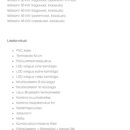
Välisahi 30 kW (tagavool) (sisaldub hinnas)
Välisahi 35 kW (tagavool, klaasuks)
Välisahi 40 kW (tagavool, klaasuks)
Välisahi 45 kW (paremvool, klaasuks)
Välisahi 45 kW (vasakvool, klaasuks)
Lisatarvikud:
PVC kate
Termokate 10 cm
Polüuretaansoojustus
LED valgus ühe lambiga
LED valgus kahe lambiga
LED valgus nelja lambiga
Mullisüsteem 8 düüsiga
Mullisüsteem 16 düüsiga
Ujuv Bluetooth termomeeter
Korstna kuumakaitse
Korstna lisapikendus 1m
Sädemepüüdja
Jalavann
Mõla
Kümblustünnisisene filter
Filtrisüsteem + filtripallid + korgid 2tk