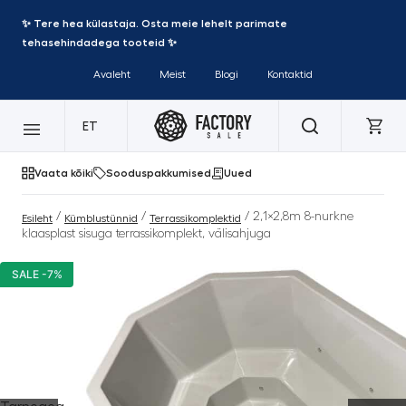
✨ Tere hea külastaja. Osta meie lehelt parimate
tehasehindadega tooteid ✨
Avaleht
Meist
Blogi
Kontaktid
ET
Vaata kõiki
Sooduspakkumised
Uued
/
/
/ 2,1×2,8m 8-nurkne
Esileht
Kümblustünnid
Terrassikomplektid
klaasplast sisuga terrassikomplekt, välisahjuga
SALE -7%