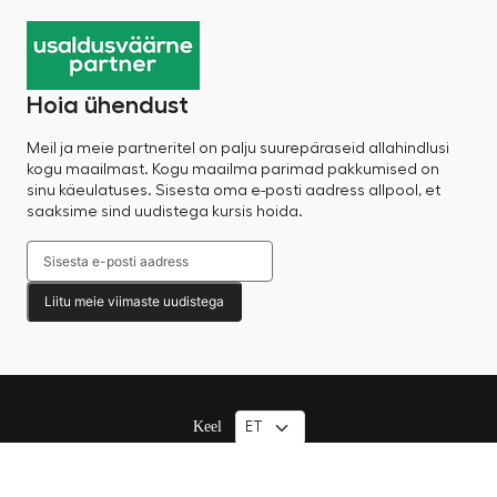
Hoia ühendust
Meil ja meie partneritel on palju suurepäraseid allahindlusi
kogu maailmast. Kogu maailma parimad pakkumised on
sinu käeulatuses. Sisesta oma e-posti aadress allpool, et
saaksime sind uudistega kursis hoida.
Liitu meie viimaste uudistega
Keel
© 2025 Factory Sale – Kõik õigused kaitstud