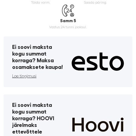
Täida vorm.
Saada päring.
Samm 5
Vastus 24 tunni jooksul.
Ei soovi maksta
kogu summat
korraga? Maksa
osamaksete kaupa!
Loe tingimusi
Ei soovi maksta
kogu summat
korraga? HOOVI
järelmaks
ettevõttele