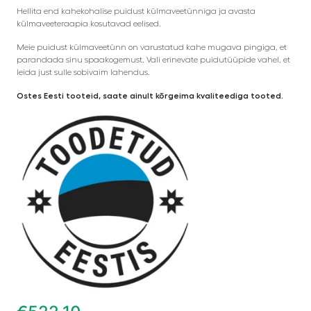
Hellita end kahekohalise puidust külmaveetünniga ja avasta
külmaveeteraapia kosutavad eelised.
Meie puidust külmaveetünn on varustatud kahe mugava pingiga, et
parandada sinu spaakogemust. Vali erinevate puidutüüpide vahel, et
leida just sulle sobivaim lahendus.
Ostes Eesti tooteid, saate ainult kõrgeima kvaliteediga tooted.