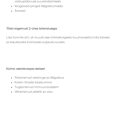
vastupidavuse suurendamiseks
Mugavad pingid lõõgastumiseks
Äravool
Tõsta kogemust 2-ühes lahendusega:
Lisa tünnile ahi, et muuta see mitmekülgseks kuumaveetünniks talveks
ja kosutavaks külmavee sulpsuks suveks.
Külma veenteraapia eelised:
Paranenud vereringe ja lõõgastus
Kiirem lihaste taastumine
Tugevnenud immuunsüsteem
Vähenenud põletik ja valu