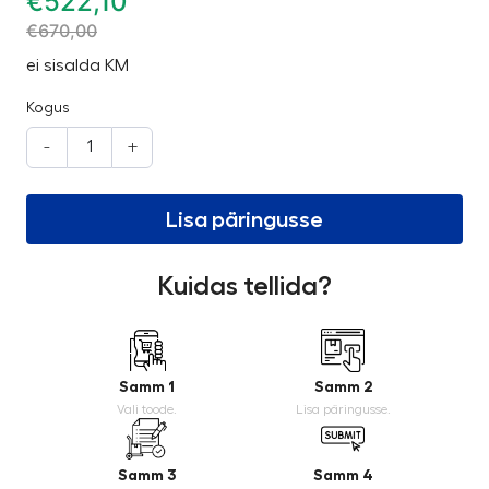
€
522,10
€
670,00
ei sisalda KM
Kogus
-
+
Lisa päringusse
Kuidas tellida?
Samm 1
Samm 2
Vali toode.
Lisa päringusse.
Samm 3
Samm 4