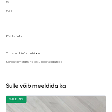
Riiul
Pulk
Küsi lisainfot!
Transpordi informatsioon:
Kohaletoimetamine tõstukiga veoautoga.
Sulle võib meeldida ka
SALE -9%
S