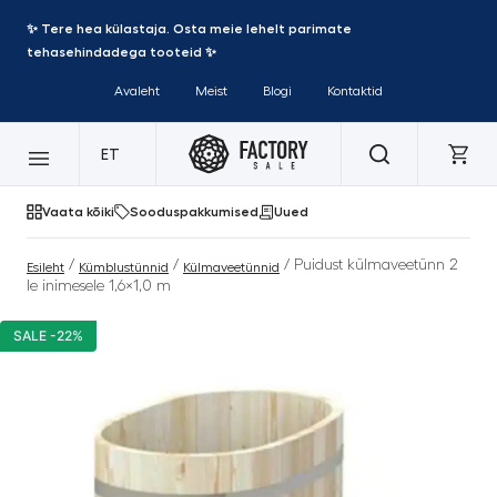
✨ Tere hea külastaja. Osta meie lehelt parimate
tehasehindadega tooteid ✨
Avaleht
Meist
Blogi
Kontaktid
ET
Vaata kõiki
Sooduspakkumised
Uued
/
/
/ Puidust külmaveetünn 2
Esileht
Kümblustünnid
Külmaveetünnid
le inimesele 1,6×1,0 m
SALE -22%