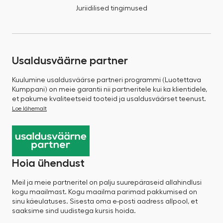
Juriidilised tingimused
Usaldusväärne partner
Kuulumine usaldusväärse partneri programmi (Luotettava
Kumppani) on meie garantii nii partneritele kui ka klientidele,
et pakume kvaliteetseid tooteid ja usaldusväärset teenust.
Loe lähemalt
Hoia ühendust
Meil ja meie partneritel on palju suurepäraseid allahindlusi
kogu maailmast. Kogu maailma parimad pakkumised on
sinu käeulatuses. Sisesta oma e-posti aadress allpool, et
saaksime sind uudistega kursis hoida.