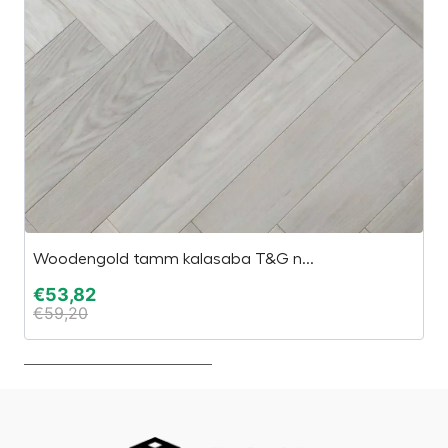
Woodengold tamm kalasaba T&G n...
TA
€
53,82
€
€
59,20
€