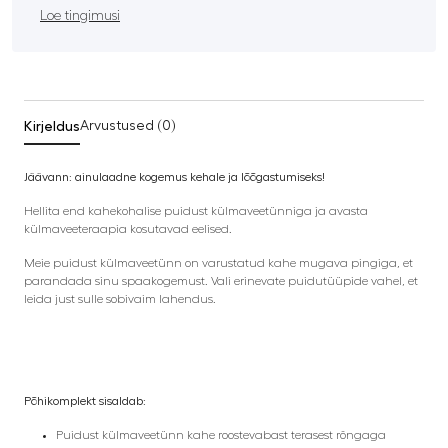
Loe tingimusi
Kirjeldus
Arvustused (0)
Jäävann: ainulaadne kogemus kehale ja lõõgastumiseks!
Hellita end kahekohalise puidust külmaveetünniga ja avasta
külmaveeteraapia kosutavad eelised.
Meie puidust külmaveetünn on varustatud kahe mugava pingiga, et
parandada sinu spaakogemust. Vali erinevate puidutüüpide vahel, et
leida just sulle sobivaim lahendus.
Põhikomplekt sisaldab:
Puidust külmaveetünn kahe roostevabast terasest rõngaga