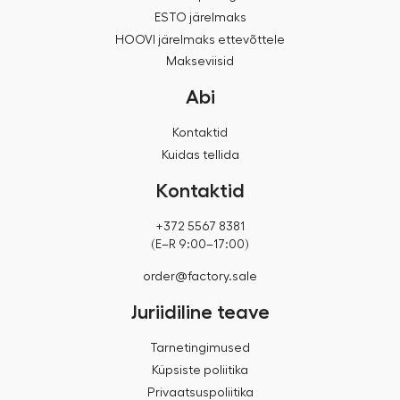
ESTO järelmaks
HOOVI järelmaks ettevõttele
Makseviisid
Abi
Kontaktid
Kuidas tellida
Kontaktid
+372 5567 8381
(E–R 9:00–17:00)
order@factory.sale
Juriidiline teave
Tarnetingimused
Küpsiste poliitika
Privaatsuspoliitika