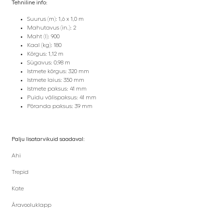
Tehniline info:
Suurus (m): 1,6 x 1,0 m
Mahutavus (in.): 2
Maht (l): 900
Kaal (kg): 180
Kõrgus: 1,12 m
Sügavus: 0,98 m
Istmete kõrgus: 320 mm
Istmete laius: 350 mm
Istmete paksus: 41 mm
Puidu välispaksus: 41 mm
Põranda paksus: 39 mm
Palju lisatarvikuid saadaval:
Ahi
Trepid
Kate
Äravooluklapp