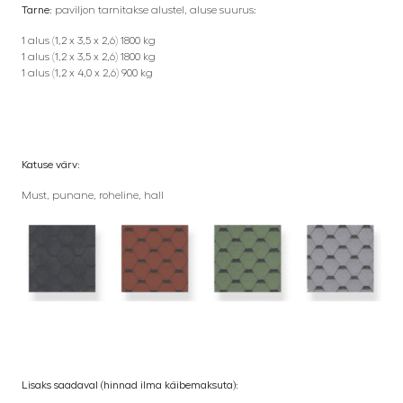
Tarne:
paviljon tarnitakse alustel, aluse suurus:
1 alus (1,2 x 3,5 x 2,6) 1800 kg
1 alus (1,2 x 3,5 x 2,6) 1800 kg
1 alus (1,2 x 4,0 x 2,6) 900 kg
Katuse värv:
Must, punane, roheline, hall
Lisaks saadaval (hinnad ilma käibemaksuta):