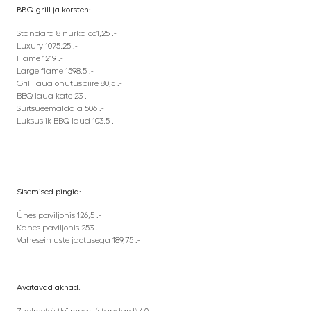
BBQ grill ja korsten:
Standard 8 nurka 661,25 .-
Luxury 1075,25 .-
Flame 1219 .-
Large flame 1598,5 .-
Grillilaua ohutuspiire 80,5 .-
BBQ laua kate 23 .-
Suitsueemaldaja 506 .-
Luksuslik BBQ laud 103,5 .-
Sisemised pingid:
Ühes paviljonis 126,5 .-
Kahes paviljonis 253 .-
Vahesein uste jaotusega 189,75 .-
Avatavad aknad: