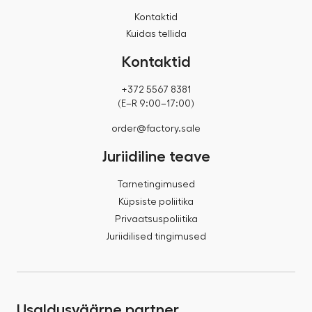
Kontaktid
Kuidas tellida
Kontaktid
+372 5567 8381
(E–R 9:00–17:00)
order@factory.sale
Juriidiline teave
Tarnetingimused
Küpsiste poliitika
Privaatsuspoliitika
Juriidilised tingimused
Usaldusväärne partner