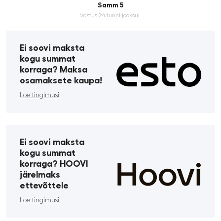
Samm 5
Vastus 24 tunni jooksul.
Ei soovi maksta
kogu summat
korraga? Maksa
osamaksete kaupa!
Loe tingimusi
Ei soovi maksta
kogu summat
korraga? HOOVI
järelmaks
ettevõttele
Loe tingimusi