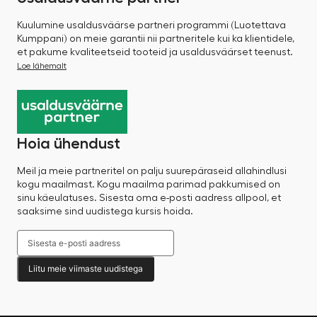
Kuulumine usaldusväärse partneri programmi (Luotettava
Kumppani) on meie garantii nii partneritele kui ka klientidele,
et pakume kvaliteetseid tooteid ja usaldusväärset teenust.
Loe lähemalt
Hoia ühendust
Meil ja meie partneritel on palju suurepäraseid allahindlusi
kogu maailmast. Kogu maailma parimad pakkumised on
sinu käeulatuses. Sisesta oma e-posti aadress allpool, et
saaksime sind uudistega kursis hoida.
Liitu meie viimaste uudistega