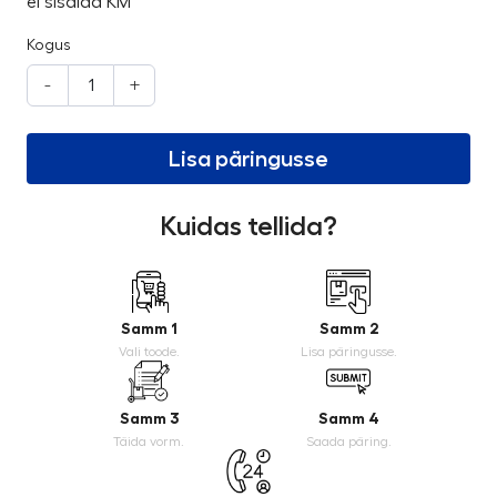
ei sisalda KM
Kogus
-
+
Lisa päringusse
Kuidas tellida?
Samm 1
Samm 2
Vali toode.
Lisa päringusse.
Samm 3
Samm 4
Täida vorm.
Saada päring.