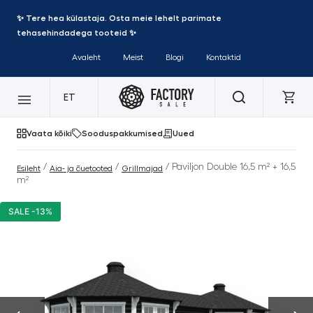
✨ Tere hea külastaja. Osta meie lehelt parimate
tehasehindadega tooteid ✨
Avaleht
Meist
Blogi
Kontaktid
ET
Vaata kõiki
Sooduspakkumised
Uued
/
/
/ Paviljon Double 16,5 m² + 16,5
Esileht
Aia- ja õuetooted
Grillmajad
m²
SALE -13%