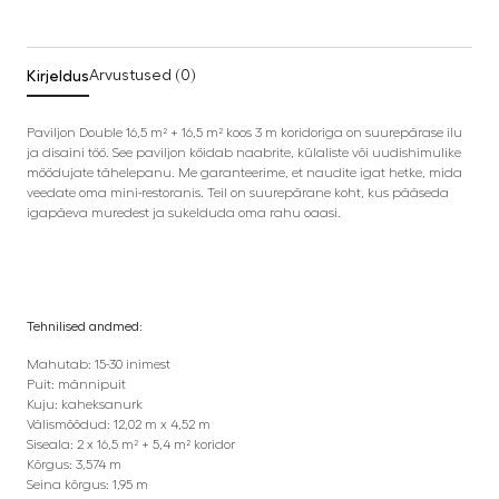
Kirjeldus
Arvustused (0)
Paviljon Double 16,5 m² + 16,5 m² koos 3 m koridoriga on suurepärase ilu
ja disaini töö. See paviljon köidab naabrite, külaliste või uudishimulike
möödujate tähelepanu. Me garanteerime, et naudite igat hetke, mida
veedate oma mini-restoranis. Teil on suurepärane koht, kus pääseda
igapäeva muredest ja sukelduda oma rahu oaasi.
Tehnilised andmed:
Mahutab: 15-30 inimest
Puit: männipuit
Kuju: kaheksanurk
Välismõõdud: 12,02 m x 4,52 m
Siseala: 2 x 16,5 m² + 5,4 m² koridor
Kõrgus: 3,574 m
Seina kõrgus: 1,95 m