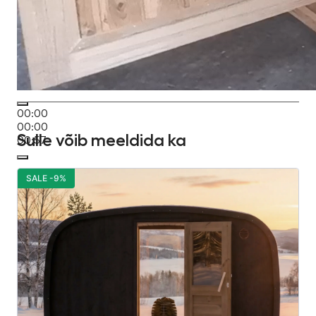
00:00
00:00
Sulle võib meeldida ka
00:57
SALE -9%
S