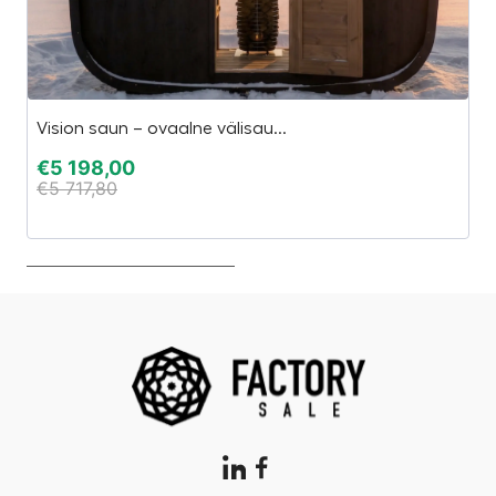
Vision saun – ovaalne välisau...
S
€
5 198,00
€
€
5 717,80
€