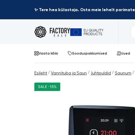
✨ Tere hea külastaja. Osta meie lehelt parima
Vaata kõiki
Sooduspakkumised
Uued
/
/
/
/
Esileht
Vannituba ja Saun
Juhtpuldid
Saunum
SALE -15%