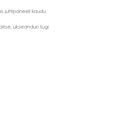
us juhtpaneeli kaudu
itse, ukseanduri tugi