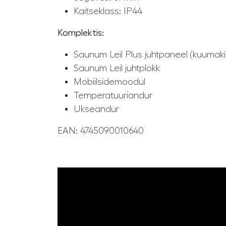
Kaitseklass: IP44
Komplektis:
Saunum Leil Plus juhtpaneel (kuumaki
Saunum Leil juhtplokk
Mobiilsidemoodul
Temperatuuriandur
Ukseandur
EAN:
4745090010640