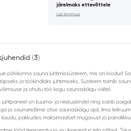
järelmaks ettevõttele
Loe tingimusi
juhendid (3)
uue põlvkonna sauna juhtimissüsteem, mis on loodud Sau
äpseks ja töökindlaks juhtimiseks. Süsteem toimib sau
evõimsuse ja ohutu töö kogu saunaskäigu vältel.
et juhtpaneel on kuuma- ja niiskuskindel ning sobib paig
ga ja saunarežiime otse saunaskäigu ajal, ilma leiliruu
e kaudu, pakkudes maksimaalset mugavust ja paindlikku
dme tööd temperatuuri- ja ukseanduri info põhjal. Täiust