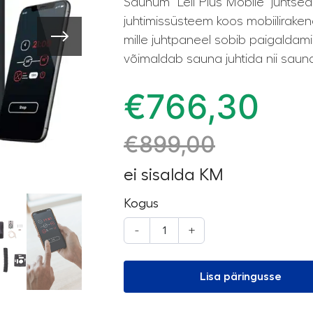
Saunum “Leil Plus Mobile” juhtse
juhtimissüsteem koos mobiilirake
mille juhtpaneel sobib paigaldamis
võimaldab sauna juhtida nii sauna
€
766,30
€
899,00
ei sisalda KM
Kogus
-
+
Lisa päringusse