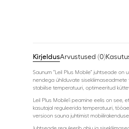
Kirjeldus
Arvustused (0)
Kasutus
Saunum “Leil Plus Mobile” juhtseade on 
nendega ühilduvate sisekliimaseadmete t
stabiilse temperatuuri, optimeeritud kütt
Leil Plus Mobile’i peamine eelis on see, 
kasutajal reguleerida temperatuuri, tööae
versioon sauna juhtimist mobiilirakendus
Juhtseade reguleerib ahju ja sisekliimasea