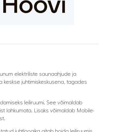
num elektriliste saunaahjude ja
na keskse juhtimiskeskusena, tagades
aldamiseks leiliruumi. See võimaldab
mist lahkumata. Lisaks võimaldab Mobile-
st.
atud juhtloogika aitab hoida leiliruumis