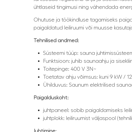
ühtlaseid tingimusi ning vähendada energ
Ohutuse ja töökindluse tagamiseks paigald
paigaldatud leiliruumi või muusse kasut
Tehnilised andmed:
Süsteemi tüüp: sauna juhtimissüsteem
Funktsioon: juhib saunaahju ja sisekl
Toitepinge: 400 V 3N~
Toetatav ahju võimsus: kuni 9 kW / 12
Ühilduvus: Saunum elektrilised saun
Paigalduskoht:
juhtpaneel: sobib paigaldamiseks leil
juhtplokk: leiliruumist väljaspool (tehni
Juhtimine: