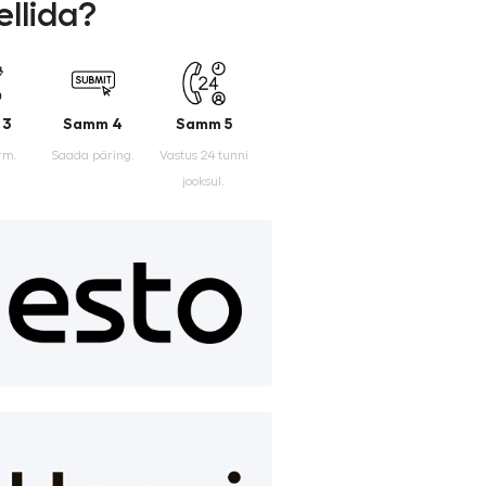
ellida?
 3
Samm 4
Samm 5
rm.
Saada päring.
Vastus 24 tunni
jooksul.