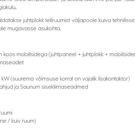
iakulu.
atakse juhtplokk leiliruumist väljapoole kuiva tehnilisse
ajale mugavasse asukohta.
 koos mobiilsidega (juhtpaneel + juhtplokk + mobiilsid
iimaseadet
 kW (suurema võimsuse korral on vajalik lisakontaktor)
aahjud ja Saunum sisekliimaseadmed
iruumi
line / kuiv ruum)