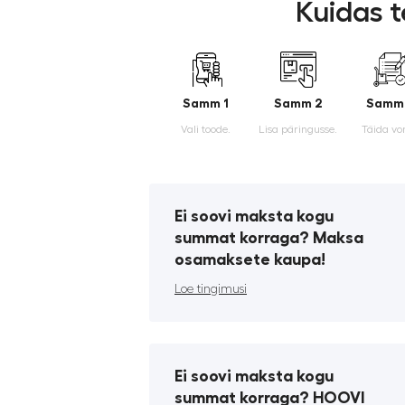
Kuidas t
Samm 1
Samm 2
Samm
Vali toode.
Lisa päringusse.
Täida vo
Ei soovi maksta kogu
summat korraga? Maksa
osamaksete kaupa!
Loe tingimusi
Ei soovi maksta kogu
summat korraga? HOOVI