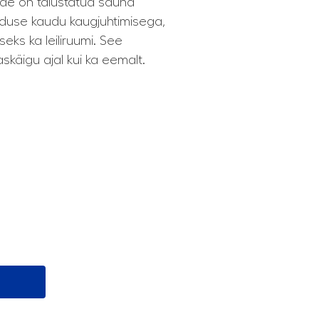
ade on täiustatud sauna
nduse kaudu kaugjuhtimisega,
eks ka leiliruumi. See
skäigu ajal kui ka eemalt.