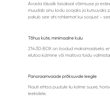
Avasta täiuslik tasakaal võimsuse ja est
muudab sinu kodu soojaks ja kutsuvaks pel
pakub see ahi rohkemat kui soojust – see 
Tõhus küte, minimaalne kulu
214-3D-BOX on loodud maksimaalseks ener
elutoa kütmine või maitsva toidu valmist
Panoraamvaade prõksuvale leegile
Nauti ehtsa puutule ilu kolme suure, hori
leekidele.