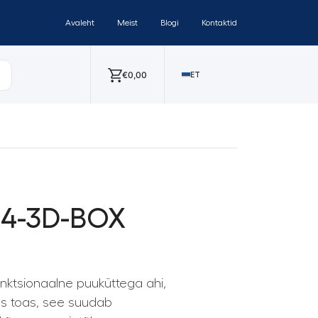
Avaleht
Meist
Blogi
Kontaktid
€
0,00
ET
214-3D-BOX
ktsionaalne puuküttega ahi,
gas toas, see suudab