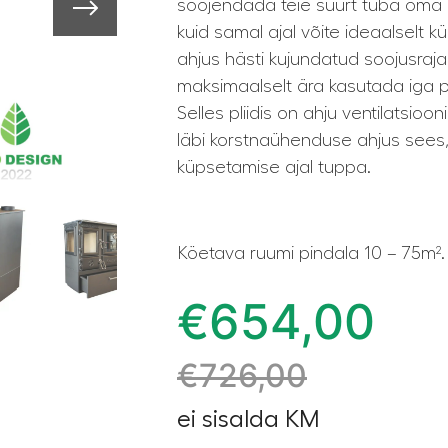
soojendada teie suurt tuba oma
kuid samal ajal võite ideaalselt 
ahjus hästi kujundatud soojusraja
maksimaalselt ära kasutada iga pu
Selles pliidis on ahju ventilatsioo
läbi korstnaühenduse ahjus sees, n
küpsetamise ajal tuppa.
Köetava ruumi pindala 10 – 75m².
€
654,00
€
726,00
ei sisalda KM