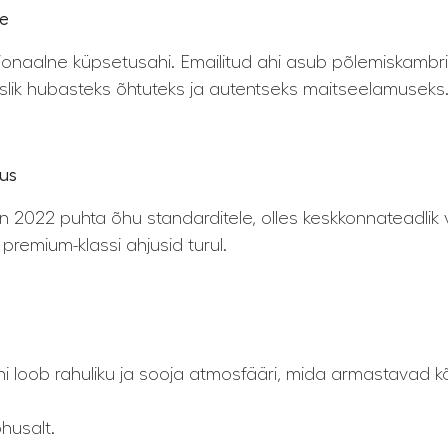
ne
tsionaalne küpsetusahi. Emailitud ahi asub põlemiskamb
iuslik hubasteks õhtuteks ja autentseks maitseelamuseks
tus
022 puhta õhu standarditele, olles keskkonnateadlik val
remium-klassi ahjusid turul.
i loob rahuliku ja sooja atmosfääri, mida armastavad kõi
õhusalt.