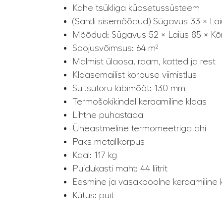
Kahe tsükliga küpsetussüsteem
(Sahtli sisemõõdud) Sügavus 33 × Lai
Mõõdud: Sügavus 52 × Laius 85 × Kõ
Soojusvõimsus: 64 m²
Malmist ülaosa, raam, katted ja rest
Klaasemailist korpuse viimistlus
Suitsutoru läbimõõt: 130 mm
Termošokikindel keraamiline klaas
Lihtne puhastada
Üheastmeline termomeetriga ahi
Paks metallkorpus
Kaal: 117 kg
Puidukasti maht: 44 liitrit
Eesmine ja vasakpoolne keraamiline 
Kütus: puit