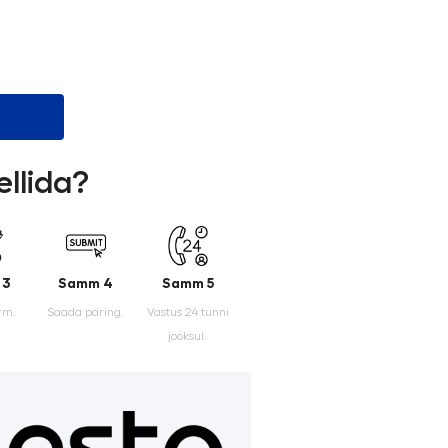
ellida?
 3
Samm 4
Samm 5
rm.
Saada päring.
Vastus 24 tunni
jooksul.