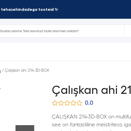
te tehasehindadega tooteid ✨
/ Çalışkan ahi 214-3D-BOX
n
Çalışkan ahi 
0.0
ÇALIŞKAN 214-3D-BOX on multifun
see on fantastiline meistriteos i