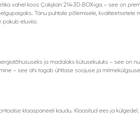
eetika vahel koos Çalışkan 214-3D-BOX-iga – see on prem
gupaigaks. Tänu puhtale põlemisele, kvaliteetsetele mat
pakub eluviisi.
giatõhususeks ja madalaks kütusekuluks – see on nuti
amine – see ahi tagab ühtlase soojuse ja mitmekülgsuse,
sontaalse klaaspaneeli kaudu. Klaasitud ees ja külgedel