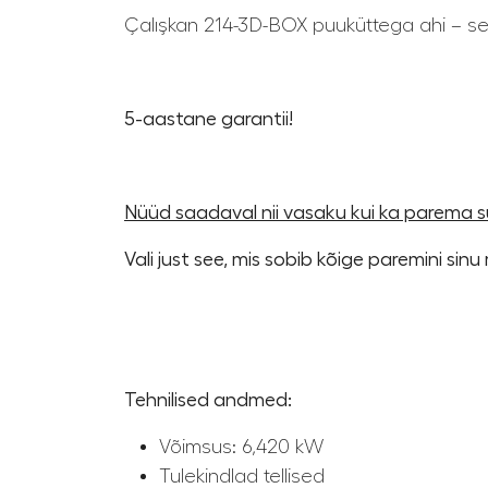
Çalışkan 214-3D-BOX puuküttega ahi – seal
5-aastane garantii!
Nüüd saadaval nii vasaku kui ka parema s
Vali just see, mis sobib kõige paremini sin
Tehnilised andmed:
Võimsus: 6,420 kW
Tulekindlad tellised