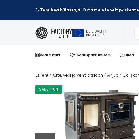
✨ Tere hea külastaja. Osta meie lehelt parima
Vaata kõiki
Sooduspakkumised
Uued
/
/
/
Esileht
Küte, vesi ja ventilatsioon
Ahjud
Çalışka
SALE -10%