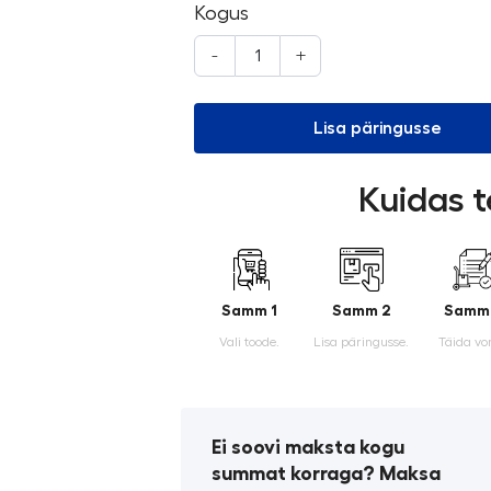
Kogus
-
+
Lisa päringusse
Kuidas t
Samm 1
Samm 2
Samm
Vali toode.
Lisa päringusse.
Täida vo
Ei soovi maksta kogu
summat korraga? Maksa