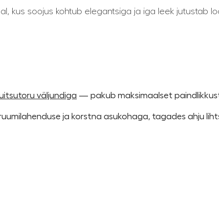
, kus soojus kohtub elegantsiga ja iga leek jutustab lo
uitsutoru väljundiga
— pakub maksimaalset paindlikkust
u ruumilahenduse ja korstna asukohaga, tagades ahju lihts