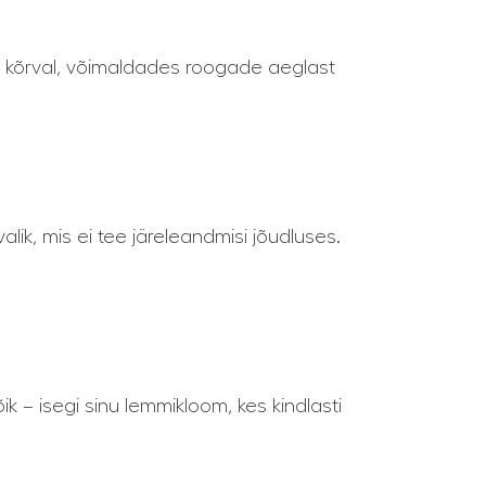
ri kõrval, võimaldades roogade aeglast
.
ik, mis ei tee järeleandmisi jõudluses.
k – isegi sinu lemmikloom, kes kindlasti