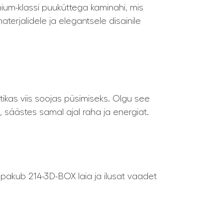
ium-klassi puuküttega kaminahi, mis
erjalidele ja elegantsele disainile
kas viis soojas püsimiseks. Olgu see
 säästes samal ajal raha ja energiat.
, pakub 214-3D-BOX laia ja ilusat vaadet