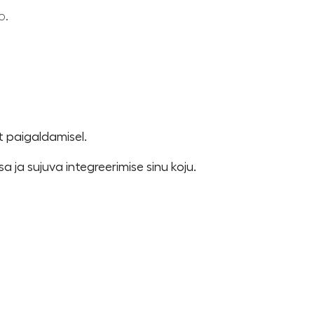
o.
 paigaldamisel.
a ja sujuva integreerimise sinu koju.