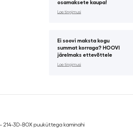
osamaksete kaupa!
Loe tingimusi
Ei soovi maksta kogu
summat korraga? HOOVI
järelmaks ettevõttele
Loe tingimusi
in – 214-3D-BOX puuküttega kaminahi