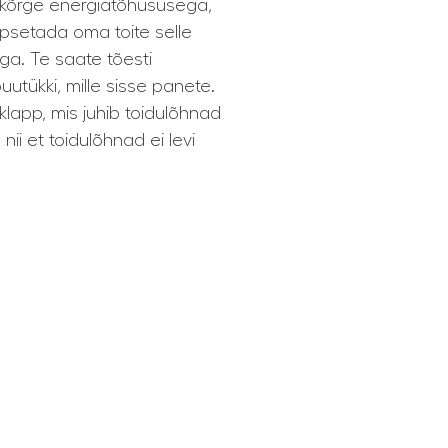
 kõrge energiatõhususega,
küpsetada oma toite selle
ga. Te saate tõesti
utükki, mille sisse panete.
niklapp, mis juhib toidulõhnad
ii et toidulõhnad ei levi