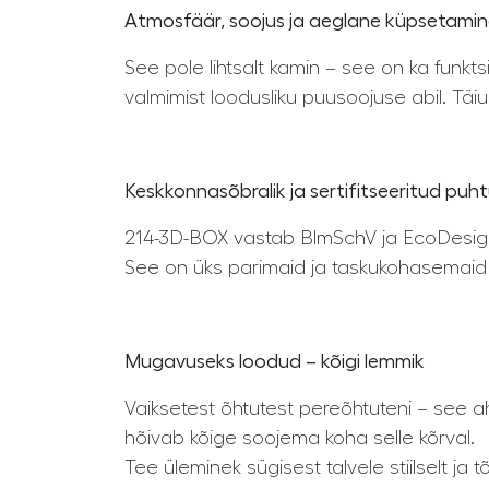
Atmosfäär, soojus ja aeglane küpsetami
See pole lihtsalt kamin – see on ka funk
valmimist loodusliku puusoojuse abil. Tä
Keskkonnasõbralik ja sertifitseeritud puh
214-3D-BOX vastab BlmSchV ja EcoDesign 2
See on üks parimaid ja taskukohasemaid p
Mugavuseks loodud – kõigi lemmik
Vaiksetest õhtutest pereõhtuteni – see ah
hõivab kõige soojema koha selle kõrval.
Tee üleminek sügisest talvele stiilselt ja t