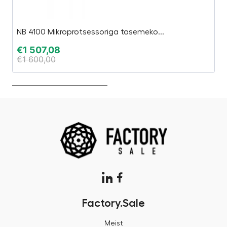
NB 4100 Mikroprotsessoriga tasemeko...
Ak
€
1 507,08
€
€
1 600,00
€
Factory.Sale
Meist