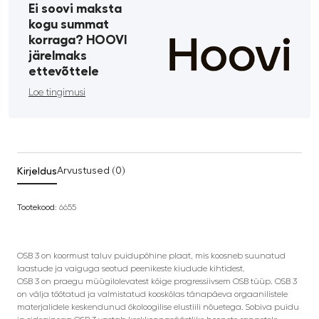
Ei soovi maksta
kogu summat
korraga? HOOVI
järelmaks
ettevõttele
Loe tingimusi
Kirjeldus
Arvustused (0)
Tootekood:
6655
OSB 3 on koormust taluv puidupõhine plaat, mis koosneb suunatud
laastude ja vaiguga seotud peenikeste kiudude kihtidest.
OSB 3 on praegu müügilolevatest kõige progressiivsem OSB tüüp. OSB 3
on välja töötatud ja valmistatud kooskõlas tänapäeva orgaanilistele
materjalidele keskendunud ökoloogilise elustiili nõuetega. Sobiva puidu