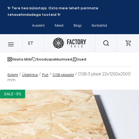
✨ Tere hea külastaja. Osta meie lehelt parimate
tehasehindadega tooteid ✨
Avaleht
Meist
Blogi
Kontaktid
ET
Vaata kõiki
Sooduspakkumised
Uued
/
/
/
/ OSB-3 plaat 22x1250x2500
Esileht
Üldehitus
Puit
OSB plaadid
mm
SALE -5%