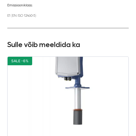
Emissiooniklass:
E1 (EN ISO 12460-5)
Sulle võib meeldida ka
SALE -6%
S