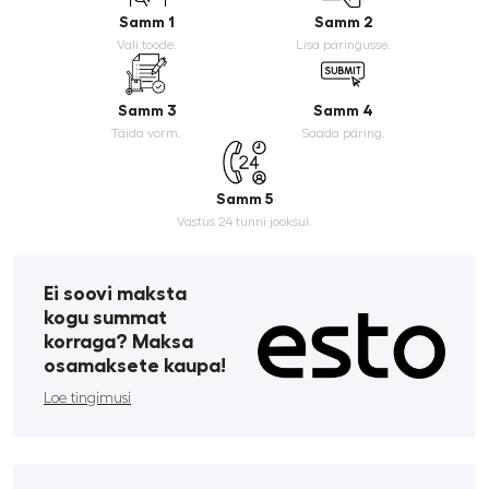
Samm 1
Samm 2
Vali toode.
Lisa päringusse.
Samm 3
Samm 4
Täida vorm.
Saada päring.
Samm 5
Vastus 24 tunni jooksul.
Ei soovi maksta
kogu summat
korraga? Maksa
osamaksete kaupa!
Loe tingimusi