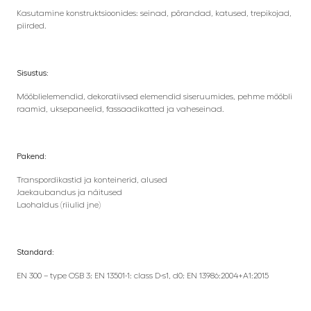
Kasutamine konstruktsioonides: seinad, põrandad, katused, trepikojad,
piirded.
Sisustus:
Mööblielemendid, dekoratiivsed elemendid siseruumides, pehme mööbli
raamid, uksepaneelid, fassaadikatted ja vaheseinad.
Pakend:
Transpordikastid ja konteinerid, alused
Jaekaubandus ja näitused
Laohaldus (riiulid jne)
Standard:
EN 300 – type OSB 3; EN 13501-1: class D-s1, d0; EN 13986:2004+A1:2015