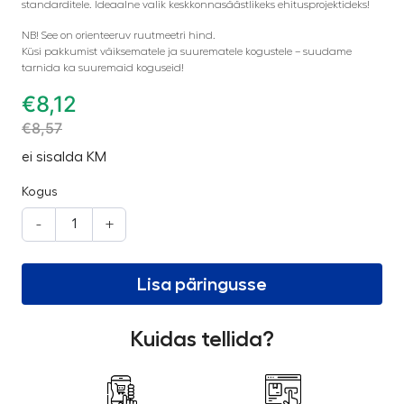
standarditele. Ideaalne valik keskkonnasäästlikeks ehitusprojektideks!
NB! See on orienteeruv ruutmeetri hind.
Küsi pakkumist väiksematele ja suurematele kogustele – suudame
tarnida ka suuremaid koguseid!
€
8,12
€
8,57
ei sisalda KM
Kogus
-
+
Lisa päringusse
Kuidas tellida?