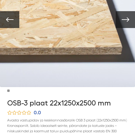
OSB-3 plaat 22x1250x2500 mm
0.0
Avasta vastupidav ja keskkonnasõbralik OSB 3 plaat (22x1250x2500 mm)
Kronospanilt. Sobib ideaalselt seinte, põrandate ja katuste jaoks –
niiskuskindel ja koormust taluv puidupõhine plaat vastab EN 300