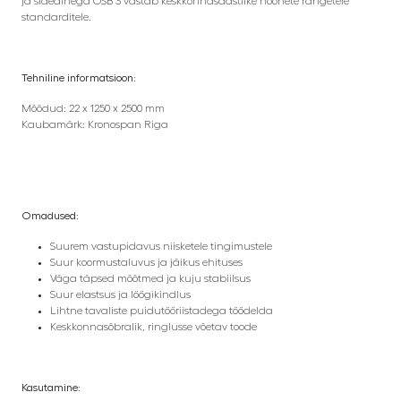
ja sideainega OSB 3 vastab keskkonnasäästlike hoonete rangetele
standarditele.
Tehniline informatsioon:
Mõõdud: 22 x 1250 x 2500 mm
Kaubamärk: Kronospan Riga
Omadused:
Suurem vastupidavus niisketele tingimustele
Suur koormustaluvus ja jäikus ehituses
Väga täpsed mõõtmed ja kuju stabiilsus
Suur elastsus ja löögikindlus
Lihtne tavaliste puidutööriistadega töödelda
Keskkonnasõbralik, ringlusse võetav toode
Kasutamine: