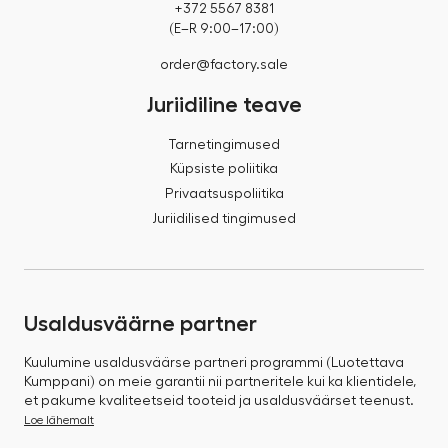
+372 5567 8381
(E–R 9:00–17:00)
order@factory.sale
Juriidiline teave
Tarnetingimused
Küpsiste poliitika
Privaatsuspoliitika
Juriidilised tingimused
Usaldusväärne partner
Kuulumine usaldusväärse partneri programmi (Luotettava
Kumppani) on meie garantii nii partneritele kui ka klientidele,
et pakume kvaliteetseid tooteid ja usaldusväärset teenust.
Loe lähemalt