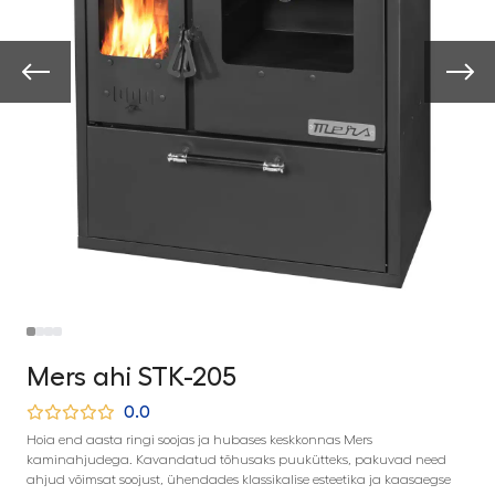
Mers ahi STK-205
0.0
Hoia end aasta ringi soojas ja hubases keskkonnas Mers
kaminahjudega. Kavandatud tõhusaks puukütteks, pakuvad need
ahjud võimsat soojust, ühendades klassikalise esteetika ja kaasaegse