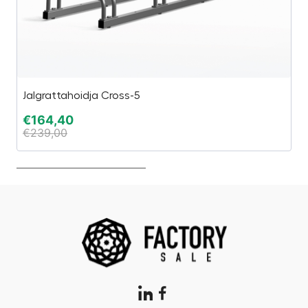
Jalgrattahoidja Cross-5
“E
€
164,40
€
€
239,00
€