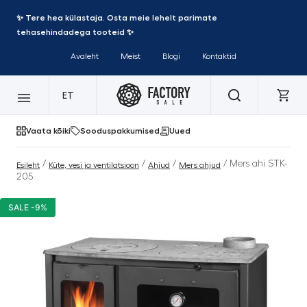
✨ Tere hea külastaja. Osta meie lehelt parimate
tehasehindadega tooteid ✨
Avaleht
Meist
Blogi
Kontaktid
ET
Vaata kõiki
Sooduspakkumised
Uued
/
/
/
/ Mers ahi STK-
Esileht
Küte, vesi ja ventilatsioon
Ahjud
Mers ahjud
205
SALE -9%