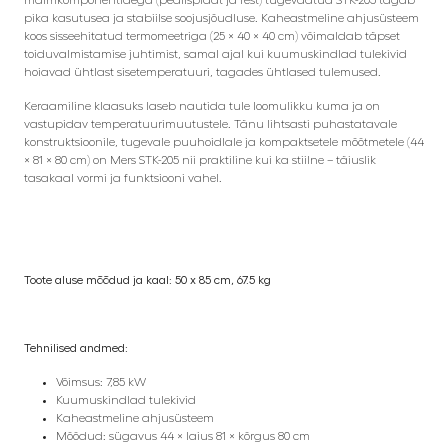
malmkomponentidega (pealisplaat ja rest) tugevdatud STK-205 tagab
pika kasutusea ja stabiilse soojusjõudluse. Kaheastmeline ahjusüsteem
koos sisseehitatud termomeetriga (25 × 40 × 40 cm) võimaldab täpset
toiduvalmistamise juhtimist, samal ajal kui kuumuskindlad tulekivid
hoiavad ühtlast sisetemperatuuri, tagades ühtlased tulemused.
Keraamiline klaasuks laseb nautida tule loomulikku kuma ja on
vastupidav temperatuurimuutustele. Tänu lihtsasti puhastatavale
konstruktsioonile, tugevale puuhoidlale ja kompaktsetele mõõtmetele (44
× 81 × 80 cm) on Mers STK-205 nii praktiline kui ka stiilne – täiuslik
tasakaal vormi ja funktsiooni vahel.
Toote aluse mõõdud ja kaal:
50 x 85 cm, 67.5 kg
Tehnilised andmed:
Võimsus: 7,85 kW
Kuumuskindlad tulekivid
Kaheastmeline ahjusüsteem
Mõõdud: sügavus 44 × laius 81 × kõrgus 80 cm