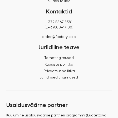
Kuidas tellida
Kontaktid
+372 5567 8381
(E–R 9:00–17:00)
order@factory.sale
Juriidiline teave
Tarnetingimused
Küpsiste poliitika
Privaatsuspoliitika
Juriidilised tingimused
Usaldusväärne partner
Kuulumine usaldusväärse partneri programmi (Luotettava