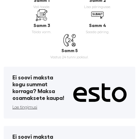
Samm 1
Samm 2
Vali toode.
Lisa päringusse.
Samm 3
Samm 4
Täida vorm.
Saada päring.
Samm 5
Vastus 24 tunni jooksul.
Ei soovi maksta
kogu summat
korraga? Maksa
osamaksete kaupa!
Loe tingimusi
Ei soovi maksta