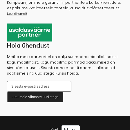
Kumppani) on meie garantii nii partneritele kui ka klientidele,
et pakume kvaliteetseid tooteid ja usaldusväärset teenust.
Loe lähemalt
Hoia ühendust
Meil ja meie partneritel on palju suurepäraseid allahindlusi
kogu maailmast. Kogu maailma parimad pakkumised on
sinu käeulatuses. Sisesta oma e-posti aadress allpool, et
saaksime sind uudistega kursis hoida.
Liitu meie viimaste uudistega
Keel