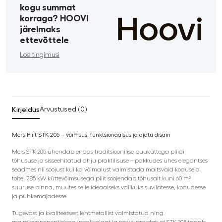
kogu summat
korraga? HOOVI
järelmaks
ettevõttele
Loe tingimusi
Kirjeldus
Arvustused (0)
Mers Pliit STK-205 – võimsus, funktsionaalsus ja ajatu disain
Mers STK-205 ühendab endas traditsioonilise puuküttega pliidi
tõhususe ja sisseehitatud ahju praktilisuse – pakkudes ühes elegantses
seadmes nii soojust kui ka võimalust valmistada maitsvaid koduseid
toite. 7,85 kW küttevõimsusega pliit soojendab tõhusalt kuni 60 m²
suuruse pinna, muutes selle ideaalseks valikuks suvilatesse, kodudesse
ja puhkemajadesse.
Tugevast ja kvaliteetsest lehtmetallist valmistatud ning