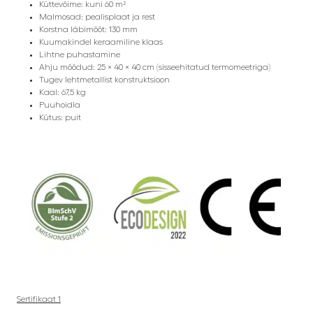
Küttevõime: kuni 60 m²
Malmosad: pealisplaat ja rest
Korstna läbimõõt: 130 mm
Kuumakindel keraamiline klaas
Lihtne puhastamine
Ahju mõõdud: 25 × 40 × 40 cm (sisseehitatud termomeetriga)
Tugev lehtmetallist konstruktsioon
Kaal: 67,5 kg
Puuhoidla
Kütus: puit
Sertifikaat 1