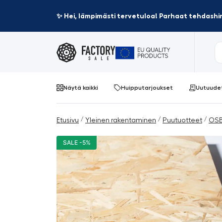
✨ Hei, lämpimästi tervetuloa! Parhaat tehdashin
Näytä kaikki
Huipputarjoukset
Uutuude
/
/
/
Etusivu
Yleinen rakentaminen
Puutuotteet
OSB
SALE -5%