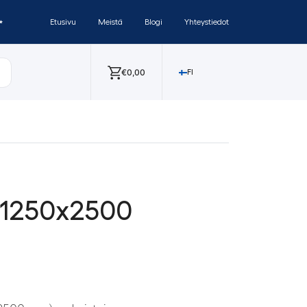
✨
Etusivu
Meistä
Blogi
Yhteystiedot
€
0,00
FI
x1250x2500