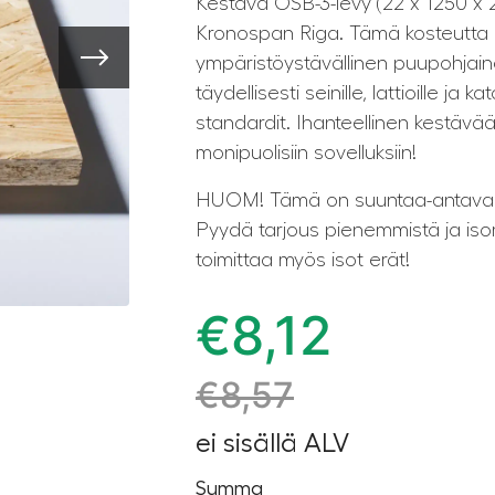
Kestävä OSB-3-levy (22 x 1250 x 
Kronospan Riga. Tämä kosteutta 
ympäristöystävällinen puupohjaine
täydellisesti seinille, lattioille ja k
standardit. Ihanteellinen kestävä
monipuolisiin sovelluksiin!
HUOM! Tämä on suuntaa-antava n
Pyydä tarjous pienemmistä ja is
toimittaa myös isot erät!
€
8,12
€
8,57
ei sisällä ALV
Summa