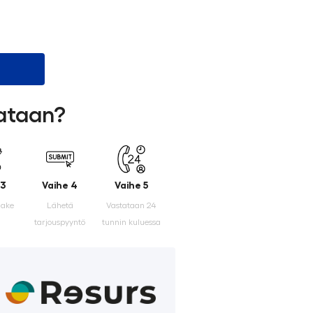
lataan?
 3
Vaihe 4
Vaihe 5
make
Lähetä
Vastataan 24
tarjouspyyntö
tunnin kuluessa