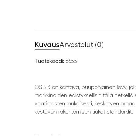
Kuvaus
Arvostelut (0)
Tuotekoodi:
6655
OSB 3 on kantava, puupohjainen levy, joka 
markkinoiden edistyksellisin tällä hetkell
vaatimusten mukaisesti, keskittyen orgaani
kestävän rakentamisen tiukat standardit.