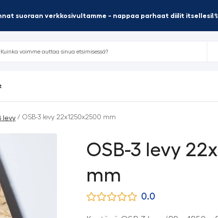
nat suoraan verkkosivultamme - nappaa parhaat diilit itsellesi!
t
/ OSB-3 levy 22x1250x2500 mm
 levy
OSB-3 levy 22
mm
0.0