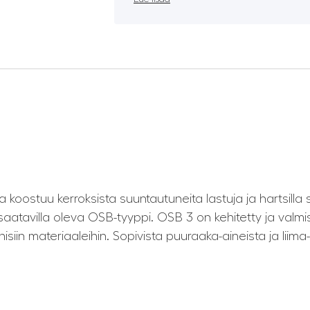
koostuu kerroksista suuntautuneita lastuja ja hartsilla s
ä saatavilla oleva OSB-tyyppi. OSB 3 on kehitetty ja val
siin materiaaleihin. Sopivista puuraaka-aineista ja liima