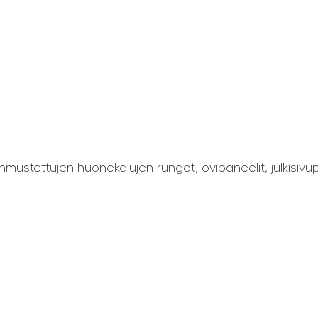
ustettujen huonekalujen rungot, ovipaneelit, julkisivupä