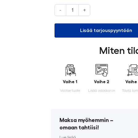
-
+
Lisää tarjouspyyntöön
Miten ti
Vaihe 1
Vaihe 2
Vaihe
Valitse tuote
Lisää ostoskoriin
Täytä lo
Maksa myöhemmin ­–
omaan tahtiisi!
Lue lisää