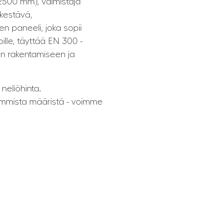
2500 mm), valmistaja
kestävä,
n paneeli, joka sopii
atoille, täyttää EN 300 -
än rakentamiseen ja
eliöhinta.
ommista määristä - voimme