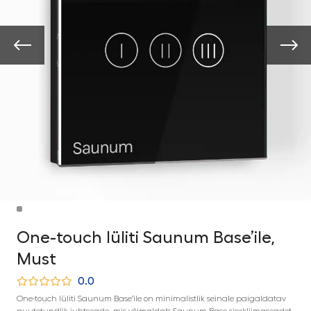
One-touch lüliti Saunum Base’ile,
Must
0.0
One-touch lüliti Saunum Base’ile on minimalistlik seinale paigaldatav
puutetundlik juhtseade, mis võimaldab Saunum Base sisekliimaseadet