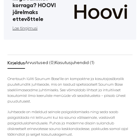
korraga? HOOVI
järelmaks
ettevõttele
Loe tingimusi
Kirjeldus
Arvustused (0)
Kasutusjuhendid (1)
One-touch lüliti Saunum Base’ile on kompaktne ja kasutajasõbralik
puutetundlik juhtseade, mis on loodud spetsiaalselt Saunum Base
sisekliimaseadme juhtimiseks. See võimaldab lihtsat ja intuitiivset
kasutamist ilma keeruliste menüüde või seadistusteta – piisab ühest
puudutusest.
Juhtseade on mõeldud seinale paigaldamiseks ning seda saab
paigaldada nii leiliruumi kui ka sauna välisseinale, vastavalt
paigalduslahendusele. Puhas ja modernne disain sulandub
diskreetselt erinevatesse sauna keskkondadesse, pakkudes samal ajal
töökindlat ja selget kasutuskogemust.