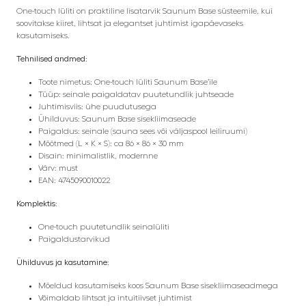
One-touch lüliti on praktiline lisatarvik Saunum Base süsteemile, kui
soovitakse kiiret, lihtsat ja elegantset juhtimist igapäevaseks
kasutamiseks.
Tehnilised andmed:
Toote nimetus: One-touch lüliti Saunum Base’ile
Tüüp: seinale paigaldatav puutetundlik juhtseade
Juhtimisviis: ühe puudutusega
Ühilduvus: Saunum Base sisekliimaseade
Paigaldus: seinale (sauna sees või väljaspool leiliruumi)
Mõõtmed (L × K × S): ca 86 × 86 × 30 mm
Disain: minimalistlik, modernne
Värv: must
EAN: 4745090010022
Komplektis:
One-touch puutetundlik seinalüliti
Paigaldustarvikud
Ühilduvus ja kasutamine:
Mõeldud kasutamiseks koos Saunum Base sisekliimaseadmega
Võimaldab lihtsat ja intuitiivset juhtimist