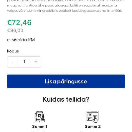
mugavalt juhtida ühe puudutusega. Lüliti on saadaval mustas ja
valges värvitoonis ning sobib ideaalselt kaasaegsesse sauna interjööri.
€
72,46
€
96,00
ei sisalda KM
Kogus
-
+
Lisa päringusse
Kuidas tellida?
Samm 1
Samm 2