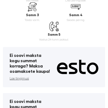
Vali toode.
Lisa päringusse.
Samm 3
Samm 4
Täida vorm.
Saada päring.
Samm 5
Vastus 24 tunni jooksul.
Ei soovi maksta
kogu summat
korraga? Maksa
osamaksete kaupa!
Loe tingimusi
Ei soovi maksta
kogu summat