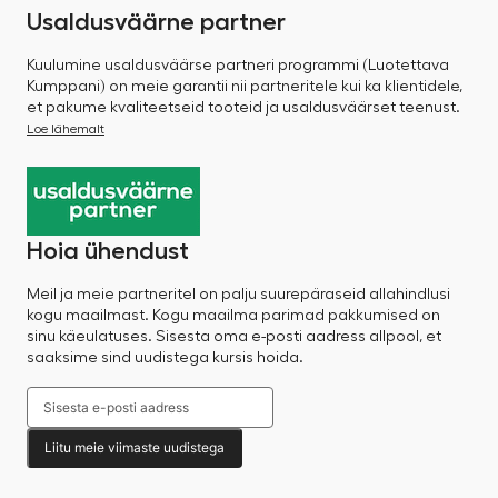
Usaldusväärne partner
Kuulumine usaldusväärse partneri programmi (Luotettava
Kumppani) on meie garantii nii partneritele kui ka klientidele,
et pakume kvaliteetseid tooteid ja usaldusväärset teenust.
Loe lähemalt
Hoia ühendust
Meil ja meie partneritel on palju suurepäraseid allahindlusi
kogu maailmast. Kogu maailma parimad pakkumised on
sinu käeulatuses. Sisesta oma e-posti aadress allpool, et
saaksime sind uudistega kursis hoida.
Liitu meie viimaste uudistega