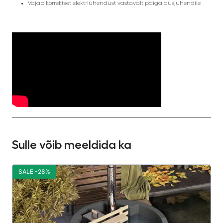
Vajab korrektset elektriühendust vastavalt paigaldusjuhendile
Sulle võib meeldida ka
SALE -28%
S