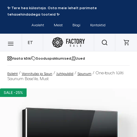
✨ Tere hea külastaja. Osta meie lehelt parimate
tehasehindadega tooteid ✨
Avaleht
Meist
Blogi
Kontaktid
ET
Vaata kõiki
Sooduspakkumised
Uued
/
/
/
/ One-touch lüliti
Esileht
Vannituba ja Saun
Juhtpuldid
Saunum
Saunum Base’ile, Must
SALE -25%