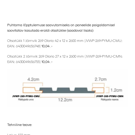
Puhtama lõpptulemuse saavutamiseks on paneelide paigaldamisel
soovitatav kasutada eraldi otsatükke (saadaval lisaks):
Otsatükk 1 Järnvik 269 Glorio 42 x 12 x 2600 mm (JVWP-269-PYMU-CMU;
EAN: 6430049656748)
10,04 .-
Otsatükk 2 Järnvik 269 Glorio 27 x 12 x 2600 mm (JVWP-269-PYMU-CMN;
EAN: 6430049656755)
10,04 .-
Tehniline teave: