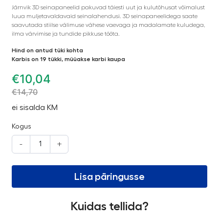
Järnvik 3D seinapaneelid pakuvad täiesti uut ja kulutõhusat võimalust
luua muljetavaldavaid seinalahendusi. 3D seinapaneelidega saate
saavutada stiilse välimuse vähese vaevaga ja madalamate kuludega,
ilma värvimise ja tundide pikkuse tööta.
Hind on antud tüki kohta
Karbis on 19 tükki, müüakse karbi kaupa
€
10,04
€
14,70
ei sisalda KM
Kogus
-
+
Lisa päringusse
Kuidas tellida?