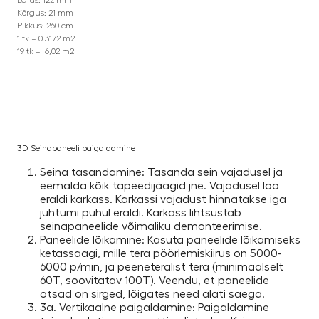
Laius: 122 mm
Kõrgus: 21 mm
Pikkus: 260 cm
1 tk = 0.3172 m2
19 tk = 6,02 m2
3D Seinapaneeli paigaldamine
Seina tasandamine: Tasanda sein vajadusel ja
eemalda kõik tapeedijäägid jne. Vajadusel loo
eraldi karkass. Karkassi vajadust hinnatakse iga
juhtumi puhul eraldi. Karkass lihtsustab
seinapaneelide võimaliku demonteerimise.
Paneelide lõikamine: Kasuta paneelide lõikamiseks
ketassaagi, mille tera pöörlemiskiirus on 5000-
6000 p/min, ja peeneteralist tera (minimaalselt
60T, soovitatav 100T). Veendu, et paneelide
otsad on sirged, lõigates need alati saega.
3a. Vertikaalne paigaldamine: Paigaldamine