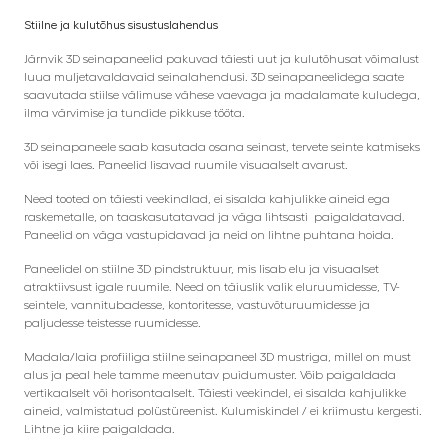
Stiilne ja kulutõhus sisustuslahendus
Järnvik 3D seinapaneelid pakuvad täiesti uut ja kulutõhusat võimalust
luua muljetavaldavaid seinalahendusi. 3D seinapaneelidega saate
saavutada stiilse välimuse vähese vaevaga ja madalamate kuludega,
ilma värvimise ja tundide pikkuse tööta.
3D seinapaneele saab kasutada osana seinast, tervete seinte katmiseks
või isegi laes. Paneelid lisavad ruumile visuaalselt avarust.
Need tooted on täiesti veekindlad, ei sisalda kahjulikke aineid ega
raskemetalle, on taaskasutatavad ja väga lihtsasti paigaldatavad.
Paneelid on väga vastupidavad ja neid on lihtne puhtana hoida.
Paneelidel on stiilne 3D pindstruktuur, mis lisab elu ja visuaalset
atraktiivsust igale ruumile. Need on täiuslik valik eluruumidesse, TV-
seintele, vannitubadesse, kontoritesse, vastuvõturuumidesse ja
paljudesse teistesse ruumidesse.
Madala/laia profiiliga stiilne seinapaneel 3D mustriga, millel on must
alus ja peal hele tamme meenutav puidumuster. Võib paigaldada
vertikaalselt või horisontaalselt. Täiesti veekindel, ei sisalda kahjulikke
aineid, valmistatud polüstüreenist. Kulumiskindel / ei kriimustu kergesti.
Lihtne ja kiire paigaldada.