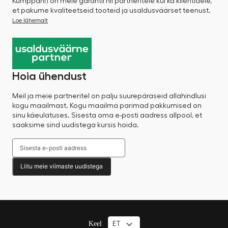
Kumppani) on meie garantii nii partneritele kui ka klientidele,
et pakume kvaliteetseid tooteid ja usaldusväärset teenust.
Loe lähemalt
Hoia ühendust
Meil ja meie partneritel on palju suurepäraseid allahindlusi
kogu maailmast. Kogu maailma parimad pakkumised on
sinu käeulatuses. Sisesta oma e-posti aadress allpool, et
saaksime sind uudistega kursis hoida.
Liitu meie viimaste uudistega
Keel