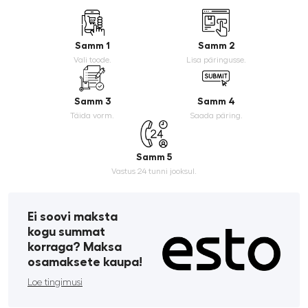
Samm 1
Samm 2
Vali toode.
Lisa päringusse.
Samm 3
Samm 4
Täida vorm.
Saada päring.
Samm 5
Vastus 24 tunni jooksul.
Ei soovi maksta
kogu summat
korraga? Maksa
osamaksete kaupa!
Loe tingimusi