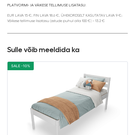
PLATVORMI- JA VÄIKESE TELLIMUSE LISATASU:
EUR LAVA 15 €, FIN LAVA 18.6 €, ÜHEKORDSELT KASUTATAV LAVA 9 €;
Väikese tellimuse lisatasu (ostude puhul alla 100 €) – 13.2 €
Sulle võib meeldida ka
SALE -10%
S