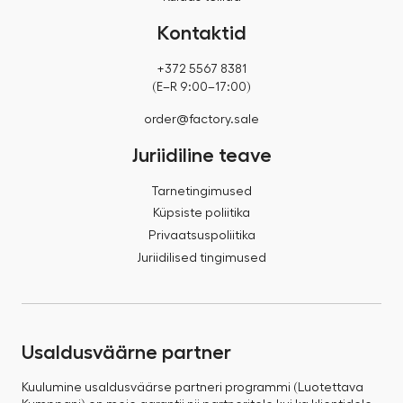
Kontaktid
+372 5567 8381
(E–R 9:00–17:00)
order@factory.sale
Juriidiline teave
Tarnetingimused
Küpsiste poliitika
Privaatsuspoliitika
Juriidilised tingimused
Usaldusväärne partner
Kuulumine usaldusväärse partneri programmi (Luotettava