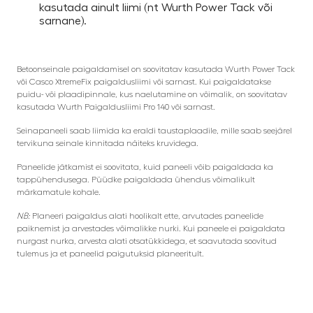
kasutada ainult liimi (nt Wurth Power Tack või
sarnane).
Betoonseinale paigaldamisel on soovitatav kasutada Wurth Power Tack
või Casco XtremeFix paigaldusliimi või sarnast. Kui paigaldatakse
puidu- või plaadipinnale, kus naelutamine on võimalik, on soovitatav
kasutada Wurth Paigaldusliimi Pro 140 või sarnast.
Seinapaneeli saab liimida ka eraldi taustaplaadile, mille saab seejärel
tervikuna seinale kinnitada näiteks kruvidega.
Paneelide jätkamist ei soovitata, kuid paneeli võib paigaldada ka
tappühendusega. Püüdke paigaldada ühendus võimalikult
märkamatule kohale.
NB:
Planeeri paigaldus alati hoolikalt ette, arvutades paneelide
paiknemist ja arvestades võimalikke nurki. Kui paneele ei paigaldata
nurgast nurka, arvesta alati otsatükkidega, et saavutada soovitud
tulemus ja et paneelid paigutuksid planeeritult.