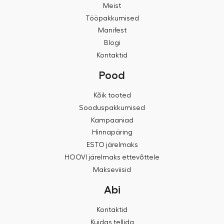
Meist
Tööpakkumised
Manifest
Blogi
Kontaktid
Pood
Kõik tooted
Sooduspakkumised
Kampaaniad
Hinnapäring
ESTO järelmaks
HOOVI järelmaks ettevõttele
Makseviisid
Abi
Kontaktid
Kuidas tellida