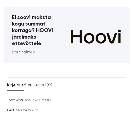
Ei soovi maksta
kogu summat
korraga? HOOVI
järelmaks
ettevõttele
Loe tingimusi
Kirjeldus
Arvustused (0)
Tootekood:
JVWP-269-PYMU
EAN:
6430049656731