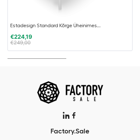
Estadesign Standard Kõrge Üheinimes...
J
€
224,19
€
€
249,00
€
Factory.Sale