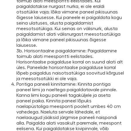
toimub alati meespontti eelistades. Kui
paigaldatakse nurgast nurka, ei ole eraldi
otsatükke vaja; lõika viimane paneel pikisuunas
õigesse laiusesse. Kui paneele ei paigaldata kogu
seina ulatuses, alusta paigaldamist
meesotsatükiga. Kui seinas on välisnurk, alusta
paigaldamist alati välisnurgast meesotsatükiga
ja lõika viimane paneel pikisuunas õigesse
laiusesse.
3b. Horisontaalne paigaldamine: Paigaldamine
toimub alati meespontti eelistades.
Horisontaalse paigalduse korral on suund alati alt
üles. Paneelide horisontaalse paigalduse korral
lõpeb paigaldus naisotsatükiga soovitud kõrgusel
ja meesotsatükki ei ole vaja.
Pontiga paneeli kinnitamine: Kinnita pontiga
paneel liimi ja naeltega paigaldatavale pinnale.
Kanna liimi kogu paneeli tagaküljele ja aseta
paneel paika. Kinnita paneel lõpuks
naelapüstoliga meesponti poolelt umbes 40 cm
vahedega. Naeluta servale lähedale, et
naelaaugud jääksid järgmise paneeli naispondi
alla. Paigalda alati vasakult paremale, meespont
eelisena. Kui paigaldatakse kivipinnale, võib