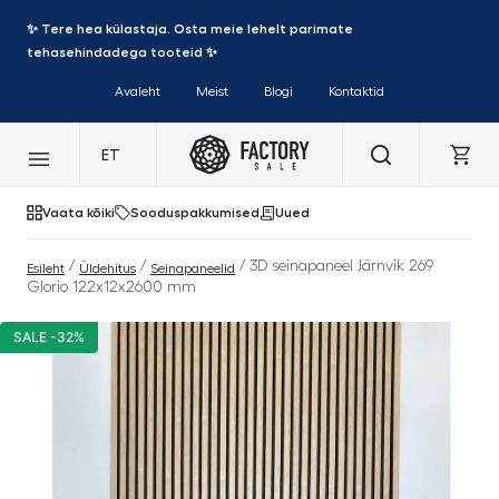
✨ Tere hea külastaja. Osta meie lehelt parimate
tehasehindadega tooteid ✨
Avaleht
Meist
Blogi
Kontaktid
ET
Vaata kõiki
Sooduspakkumised
Uued
/
/
/ 3D seinapaneel Järnvik 269
Esileht
Üldehitus
Seinapaneelid
Glorio 122x12x2600 mm
SALE -32%