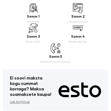
Samm 1
Samm 2
Vali toode.
Lisa päringusse.
Samm 3
Samm 4
Täida vorm.
Saada päring.
Samm 5
Vastus 24 tunni jooksul.
Ei soovi maksta
kogu summat
korraga? Maksa
osamaksete kaupa!
Loe tingimusi