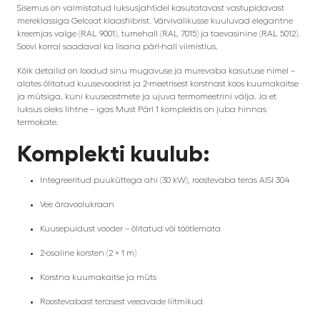
Sisemus on valmistatud luksusjahtidel kasutatavast vastupidavast
mereklassiga Gelcoat klaasfiibrist. Värvivalikusse kuuluvad elegantne
kreemjas valge (RAL 9001), tumehall (RAL 7015) ja taevasinine (RAL 5012).
Soovi korral saadaval ka lisana pärl-hall viimistlus.
Kõik detailid on loodud sinu mugavuse ja murevaba kasutuse nimel –
alates õlitatud kuusevoodrist ja 2-meetrisest korstnast koos kuumakaitse
ja mütsiga, kuni kuuseastmete ja ujuva termomeetrini välja. Ja et
luksus oleks lihtne – igas Must Pärl 1 komplektis on juba hinnas
termokate.
Komplekti kuulub:
Integreeritud puuküttega ahi (30 kW), roostevaba teras AISI 304
Vee äravoolukraan
Kuusepuidust vooder – õlitatud või töötlemata
2-osaline korsten (2 × 1 m)
Korstna kuumakaitse ja müts
Roostevabast terasest veeavade liitmikud