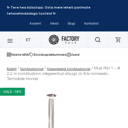
✨ Tere hea külastaja. Osta meie lehelt parimate
tehasehindadega tooteid ✨
Avaleht
Meist
Blogi
Kontaktid
ET
Vaata kõiki
Sooduspakkumised
Uued
/
/
/ Must Pärl 1 – ∅
Esileht
Kümblustünnid
Klaasplastist kümblustünnid
2,2 m kümblustünn integreeritud ahjuga (6–8-le inimesele).
Termokate hinnas!
SALE -18%