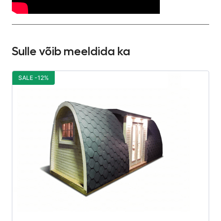
Sulle võib meeldida ka
SALE -12%
S