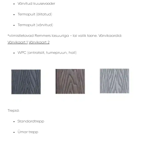
Värvitud kuusevooder
Termopuit (õlitatud)
Termopuit (värvitud)
*viimistletavad Remmers lasuuriga – lai valik toone. Värvikaardid:
Värvikaart 1
Värvikaart 2
WPC (antratsiit, tumepruun, hall)
Trepid:
Standardtrepp
Ümar trepp