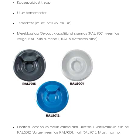
Kuusepuidust trepp
Ujuv termomeeter
Termokate (must, hall või pruun)
Mereklassiga Gelcoat klaasfiibrist sisemus (RAL 9001 kreemjas
valge, RAL 7015 tumehall, RAL 5012 taevasinine)
Lisatasu eest on võimalik valida akrüülist sisu. Värvivalikud: Sinine
RAL5012, Valge/kreemjas RAL9001, Hall RAL7015, Must marmor,