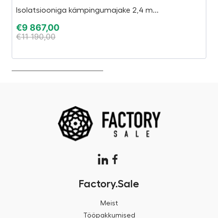
Isolatsiooniga kämpingumajake 2,4 m...
C
€
9 867,00
€
€
11 190,00
€
Factory.Sale
Meist
Tööpakkumised