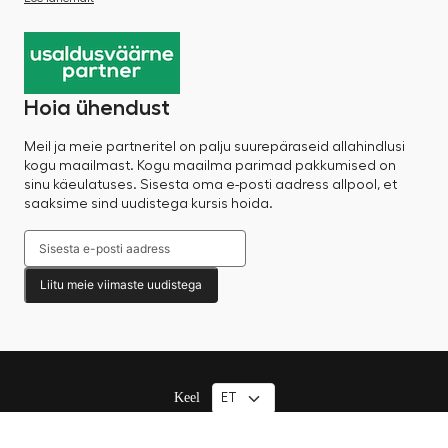
Hoia ühendust
Meil ja meie partneritel on palju suurepäraseid allahindlusi
kogu maailmast. Kogu maailma parimad pakkumised on
sinu käeulatuses. Sisesta oma e-posti aadress allpool, et
saaksime sind uudistega kursis hoida.
Liitu meie viimaste uudistega
Keel
© 2025 Factory Sale – Kõik õigused kaitstud