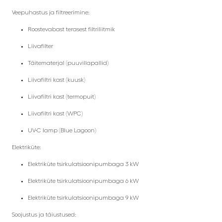
Veepuhastus ja filtreerimine:
Roostevabast terasest filtriliitmik
Liivafilter
Täitematerjal (puuvillapallid)
Liivafiltri kast (kuusk)
Liivafiltri kast (termopuit)
Liivafiltri kast (WPC)
UV-C lamp (Blue Lagoon)
Elektriküte:
Elektriküte tsirkulatsioonipumbaga 3 kW
Elektriküte tsirkulatsioonipumbaga 6 kW
Elektriküte tsirkulatsioonipumbaga 9 kW
Soojustus ja täiustused: