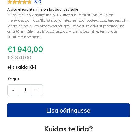
5.0
Ajatu elegants, mis on loodud just sulle.
Must Pärl 1 on klassikaline puuküttega kümblustünn, millel on
mereklassiga klaasfiibrist sisu ja integreeritud roostevabast terasest ahi.
Ideaalne neile, kes hindavad mugavust, vastupidavust ja võimalust
oma tünni täielikult isikupärastada – ja mis peamine: termokate
kuulub hinna sisse!
€
1 940,00
€
2 376,00
ei sisalda KM
Kogus
-
+
Lisa päringusse
Kuidas tellida?