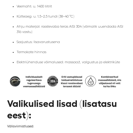
Veemaht: u. 1400 liitrit
Kütteaeg: u. 1,5–2,5 tundi (38–40 °C)
Ahju materjal: roostevaba teras AISI 304 (võimalik uuendada AISI
316 vastu)
Soojustus: lisavarustusena
Termokate hinnas
Elektriühenduse võimalused: massaaž, valgustus ja elektriküte
Valikulised lisad (lisatasu
eest):
Välisviimistlused: