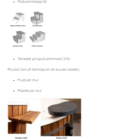
Platvormtrepp M
Terasest pingutusrihmad (2 tk)
Riiulid (ainult termopuit või kuuse vooder):
Puidust riiul
Plastikust riiul