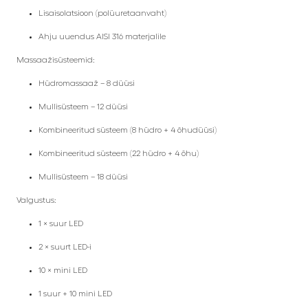
Lisaisolatsioon (polüuretaanvaht)
Ahju uuendus AISI 316 materjalile
Massaažisüsteemid:
Hüdromassaaž – 8 düüsi
Mullisüsteem – 12 düüsi
Kombineeritud süsteem (8 hüdro + 4 õhudüüsi)
Kombineeritud süsteem (22 hüdro + 4 õhu)
Mullisüsteem – 18 düüsi
Valgustus:
1 × suur LED
2 × suurt LED-i
10 × mini LED
1 suur + 10 mini LED