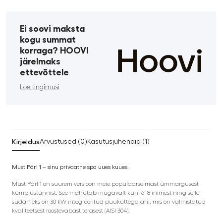
Ei soovi maksta
kogu summat
korraga? HOOVI
järelmaks
ettevõttele
Loe tingimusi
Kirjeldus
Arvustused (0)
Kasutusjuhendid (1)
Must Pärl 1 – sinu privaatne spa uues kuues.
Must Pärl 1 on suurem versioon meie populaarseimast ümmargusest
kümblustünnist. See mahutab mugavalt kuni 6–8 inimest ning selle
südameks on 30 kW integreeritud puuküttega ahi, mis on valmistatud
kvaliteetsest roostevabast terasest (AISI 304).