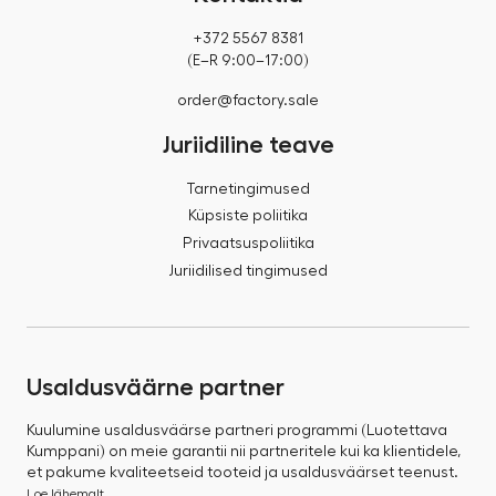
+372 5567 8381
(E–R 9:00–17:00)
order@factory.sale
Juriidiline teave
Tarnetingimused
Küpsiste poliitika
Privaatsuspoliitika
Juriidilised tingimused
Usaldusväärne partner
Kuulumine usaldusväärse partneri programmi (Luotettava
Kumppani) on meie garantii nii partneritele kui ka klientidele,
et pakume kvaliteetseid tooteid ja usaldusväärset teenust.
Loe lähemalt