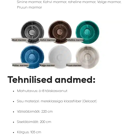
Sinine marmor, Kohvi marmor, roheline marmor, Valge marmor,
Pruun marmor
Tehnilised andmed:
Mahutavus: 6–8 täiskasvanut
Sisu materjal: mereklassiga klaasfiiber (Gelcoat)
Välisläbimõõt: 220 cm
Siseläbimõõt: 200 cm
Kõrgus: 105 cm