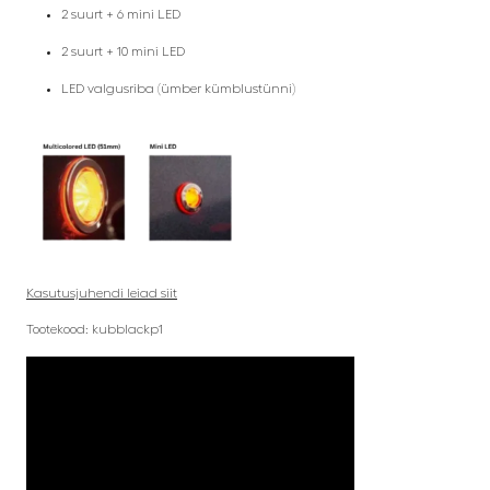
2 suurt + 6 mini LED
2 suurt + 10 mini LED
LED valgusriba (ümber kümblustünni)
Kasutusjuhendi leiad siit
Tootekood: kubblackp1