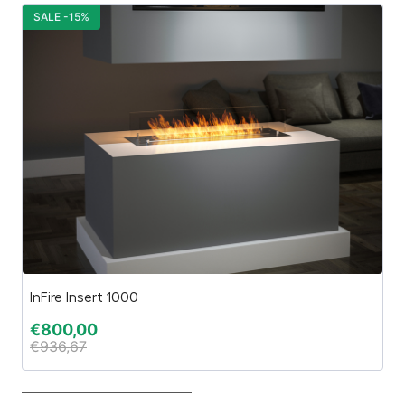
SALE -15%
S
InFire Insert 1000
S
€
800,00
€
€
936,67
€