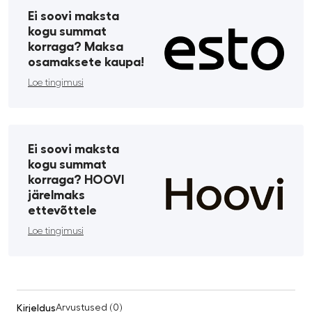
Ei soovi maksta
kogu summat
korraga? Maksa
osamaksete kaupa!
Loe tingimusi
Ei soovi maksta
kogu summat
korraga? HOOVI
järelmaks
ettevõttele
Loe tingimusi
Kirjeldus
Arvustused (0)