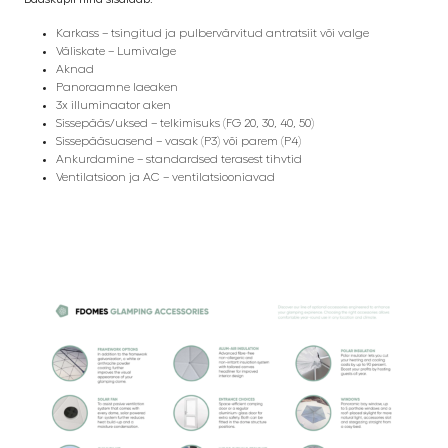
Karkass – tsingitud ja pulbervärvitud antratsiit või valge
Väliskate – Lumivalge
Aknad
Panoraamne laeaken
3x illuminaator aken
Sissepääs/uksed – telkimisuks (FG 20, 30, 40, 50)
Sissepääsuasend – vasak (P3) või parem (P4)
Ankurdamine – standardsed terasest tihvtid
Ventilatsioon ja AC – ventilatsiooniavad