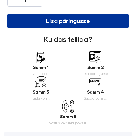
-
+
Lisa päringusse
Kuidas tellida?
Samm 1
Samm 2
Vali toode.
Lisa päringusse.
Samm 3
Samm 4
Täida vorm.
Saada päring.
Samm 5
Vastus 24 tunni jooksul.