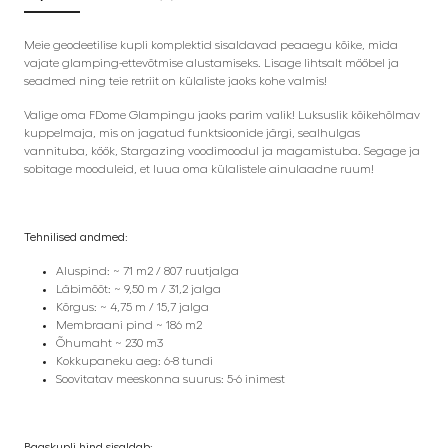
Meie geodeetilise kupli komplektid sisaldavad peaaegu kõike, mida
vajate glamping-ettevõtmise alustamiseks. Lisage lihtsalt mööbel ja
seadmed ning teie retriit on külaliste jaoks kohe valmis!
Valige oma FDome Glampingu jaoks parim valik! Luksuslik kõikehõlmav
kuppelmaja, mis on jagatud funktsioonide järgi, sealhulgas
vannituba, köök, Stargazing voodimoodul ja magamistuba. Segage ja
sobitage mooduleid, et luua oma külalistele ainulaadne ruum!
Tehnilised andmed:
Aluspind: ~ 71 m2 / 807 ruutjalga
Läbimõõt: ~ 9,50 m / 31,2 jalga
Kõrgus: ~ 4,75 m / 15,7 jalga
Membraani pind ~ 186 m2
Õhumaht ~ 230 m3
Kokkupaneku aeg: 6-8 tundi
Soovitatav meeskonna suurus: 5-6 inimest
Baaskupli hind sisaldab: