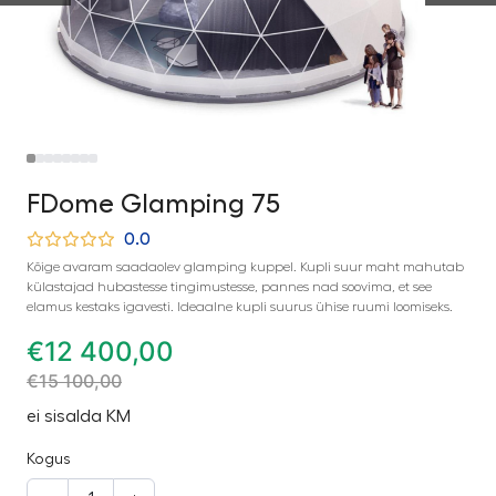
FDome Glamping 75
0.0
Kõige avaram saadaolev glamping kuppel. Kupli suur maht mahutab
külastajad hubastesse tingimustesse, pannes nad soovima, et see
elamus kestaks igavesti. Ideaalne kupli suurus ühise ruumi loomiseks.
€
12 400,00
€
15 100,00
ei sisalda KM
Kogus