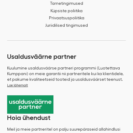
Tarnetingimused
Küpsiste poliitika
Privaatsuspoliitika
Juriidilised tingimused
Usaldusväärne partner
Kuulumine usaldusväärse partneri programmi (Luotettava
Kumppani) on meie garantii nii partneritele kui ka klientidele,
et pakume kvaliteetseid tooteid ja usaldusväärset teenust.
Loe lähemalt
Hoia ühendust
Meil ja meie partneritel on palju suurepäraseid allahindlusi