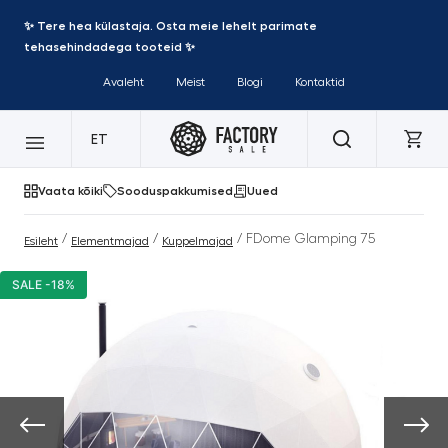
✨ Tere hea külastaja. Osta meie lehelt parimate
tehasehindadega tooteid ✨
Avaleht
Meist
Blogi
Kontaktid
ET
Vaata kõiki
Sooduspakkumised
Uued
/
/
/ FDome Glamping 75
Esileht
Elementmajad
Kuppelmajad
SALE -18%