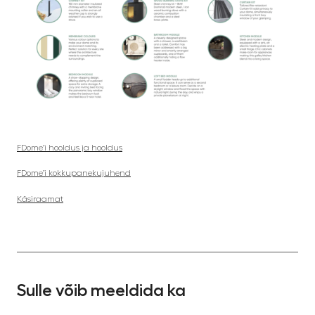
FDome’i hooldus ja hooldus
FDome’i kokkupanekujuhend
Käsiraamat
Sulle võib meeldida ka