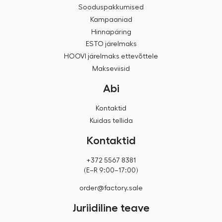
Sooduspakkumised
Kampaaniad
Hinnapäring
ESTO järelmaks
HOOVI järelmaks ettevõttele
Makseviisid
Abi
Kontaktid
Kuidas tellida
Kontaktid
+372 5567 8381
(E–R 9:00–17:00)
order@factory.sale
Juriidiline teave