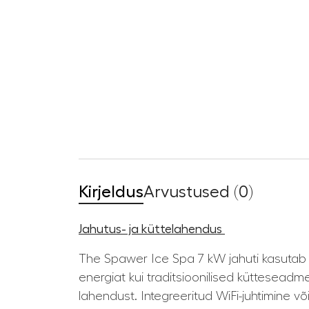
Kirjeldus
Arvustused (0)
Jahutus- ja küttelahendus
The Spawer Ice Spa 7 kW jahuti kasutab t
energiat kui traditsioonilised kütteseadm
lahendust. Integreeritud WiFi-juhtimine v