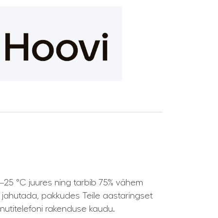
i –25 °C juures ning tarbib 75% vähem
l jahutada, pakkudes Teile aastaringset
 nutitelefoni rakenduse kaudu.