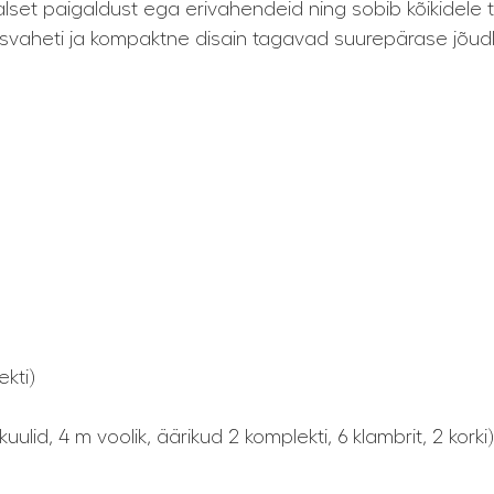
lset paigaldust ega erivahendeid ning sobib kõikidele t
oojusvaheti ja kompaktne disain tagavad suurepärase jõu
kti)
trikuulid, 4 m voolik, äärikud 2 komplekti, 6 klambrit, 2 korki)