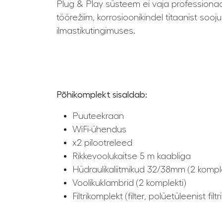
Plug & Play süsteem ei vaja professionaa
töörežiim, korrosioonikindel titaanist s
ilmastikutingimuses.
Põhikomplekt sisaldab:
Puuteekraan
WiFi-ühendus
x2 pilootreleed
Rikkevoolukaitse 5 m kaabliga
Hüdraulikaliitmikud 32/38mm (2 komple
Voolikuklambrid (2 komplekti)
Filtrikomplekt (filter, polüetüleenist fil