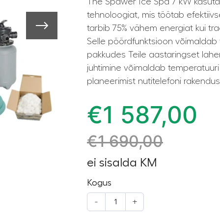
The Spawer Ice Spa 7 kW kasutab
tehnoloogiat, mis töötab efektiivs
tarbib 75% vähem energiat kui tr
Selle pöördfunktsioon võimaldab t
pakkudes Teile aastaringset lahen
juhtimine võimaldab temperatuuri
planeerimist nutitelefoni rakendu
€
1 587,00
€
1 690,00
ei sisalda KM
Kogus
-
+