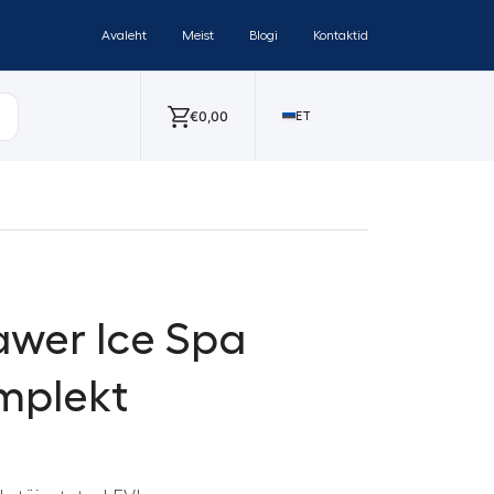
Avaleht
Meist
Blogi
Kontaktid
€
0,00
ET
awer Ice Spa
omplekt