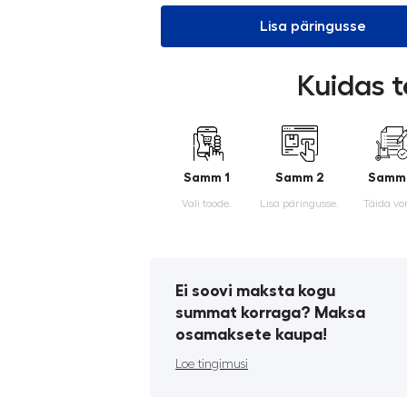
Lisa päringusse
Kuidas t
Samm 1
Samm 2
Samm
Vali toode.
Lisa päringusse.
Täida vo
Ei soovi maksta kogu
summat korraga? Maksa
osamaksete kaupa!
Loe tingimusi