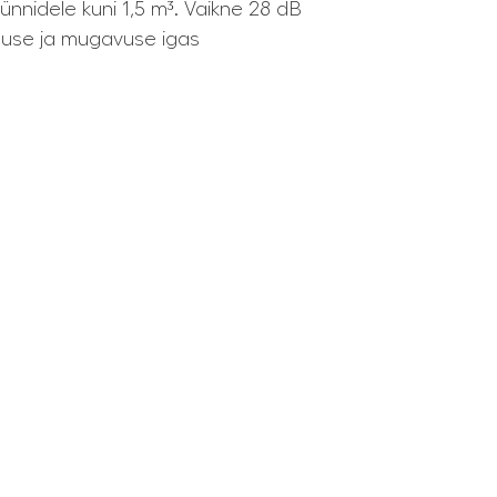
ünnidele kuni 1,5 m³. Vaikne 28 dB
dluse ja mugavuse igas