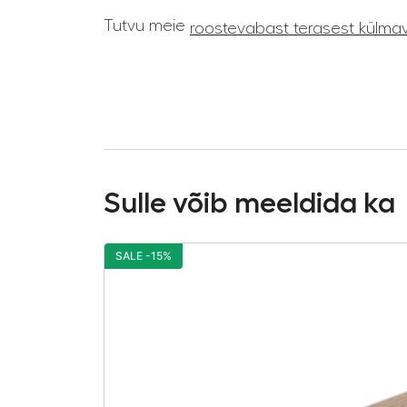
Tutvu meie
roostevabast terasest külmav
Sulle võib meeldida ka
SALE -15%