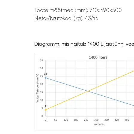
Toote mõõtmed (mm): 710x490x500
Neto-/brutokaal (kg): 43/46
Diagramm, mis näitab 1400 L jäätünni ve