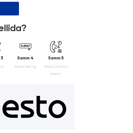
ellida?
 3
Samm 4
Samm 5
rm.
Saada päring.
Vastus 24 tunni
jooksul.