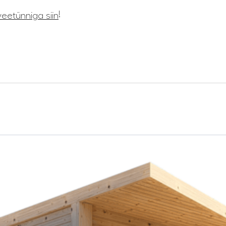
!
eetünniga siin