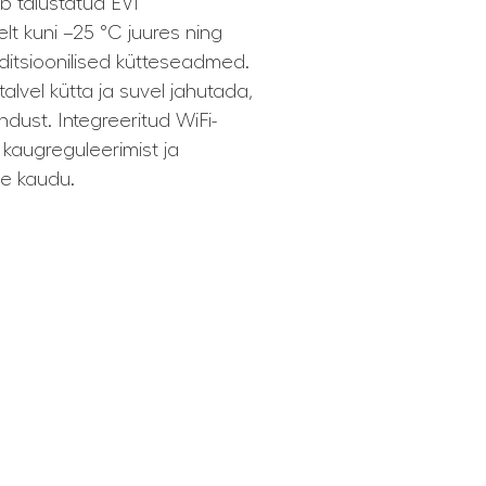
 täiustatud EVI
elt kuni –25 °C juures ning
aditsioonilised kütteseadmed.
alvel kütta ja suvel jahutada,
dust. Integreeritud WiFi-
 kaugreguleerimist ja
se kaudu.