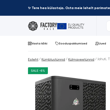
✨ Tere hea külastaja. Osta meie lehelt parima
Vaata kõiki
Sooduspakkumised
Uued
/
/
/ Jahuti, 
Esileht
Kümblustünnid
Külmaveetünnid
SALE -6%