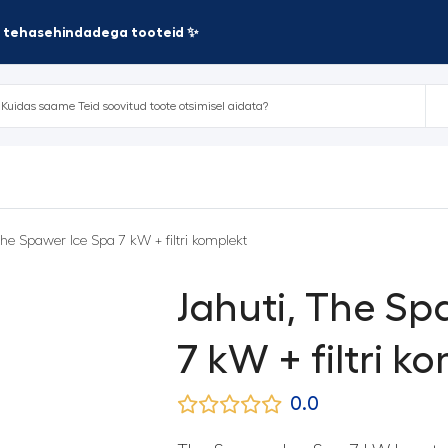
te tehasehindadega tooteid ✨
The Spawer Ice Spa 7 kW + filtri komplekt
Jahuti, The Sp
7 kW + filtri k
0.0