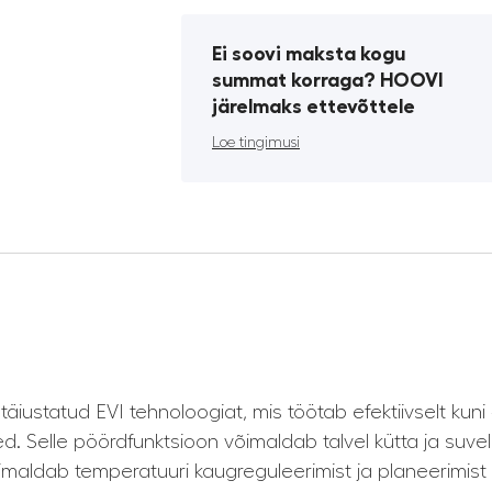
Ei soovi maksta kogu
summat korraga? HOOVI
järelmaks ettevõttele
Loe tingimusi
äiustatud EVI tehnoloogiat, mis töötab efektiivselt kun
ed. Selle pöördfunktsioon võimaldab talvel kütta ja suve
õimaldab temperatuuri kaugreguleerimist ja planeerimist