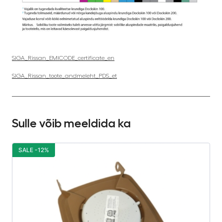
SIGA_Rissan_EMICODE_certificate_en
SIGA_Rissan_toote_andmeleht_PDS_et
Sulle võib meeldida ka
SALE -12%
S