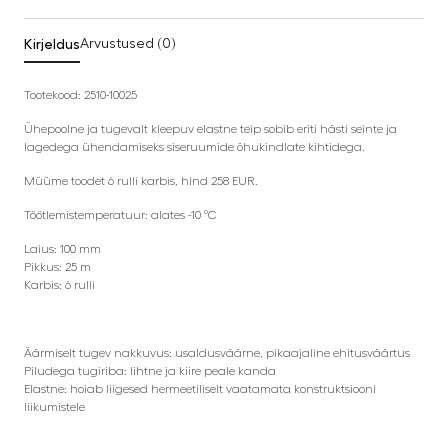
Kirjeldus
Arvustused (0)
Tootekood: 2510-10025
Ühepoolne ja tugevalt kleepuv elastne teip sobib eriti hästi seinte ja
lagedega ühendamiseks siseruumide õhukindlate kihtidega.
Müüme toodet 6 rulli karbis, hind 258 EUR.
Töötlemistemperatuur: alates -10 °C
Laius: 100 mm
Pikkus: 25 m
Karbis: 6 rulli
Äärmiselt tugev nakkuvus: usaldusväärne, pikaajaline ehitusväärtus
Piludega tugiriba: lihtne ja kiire peale kanda
Elastne: hoiab liigesed hermeetiliselt vaatamata konstruktsiooni
liikumistele