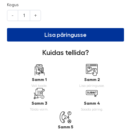
Kogus
-
+
Lisa päringusse
Kuidas tellida?
Samm 1
Samm 2
Vali toode.
Lisa päringusse.
Samm 3
Samm 4
Täida vorm.
Saada päring.
Samm 5