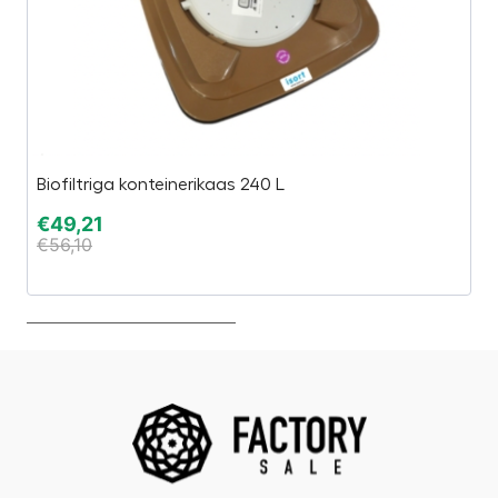
Ta
Biofiltriga konteinerikaas 240 L
E
€
49,21
€
56,10
€
€