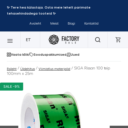
✨ Tere hea külastaja. Osta meie lehelt parimate
tehasehindadega tooteid ✨
Avaleht
Meist
Blogi
Kontaktid
ET
Vaata kõiki
Sooduspakkumised
Uued
/
/
/ SIGA Rissan 100 teip
Esileht
Üldehitus
Viimistlus materjalid
100mm x 25m
SALE -9%