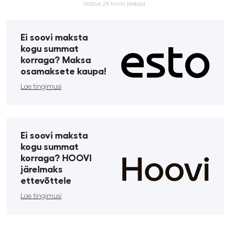
Vastus 24 tunni jooksul.
Ei soovi maksta
kogu summat
korraga? Maksa
osamaksete kaupa!
Loe tingimusi
Ei soovi maksta
kogu summat
korraga? HOOVI
järelmaks
ettevõttele
Loe tingimusi