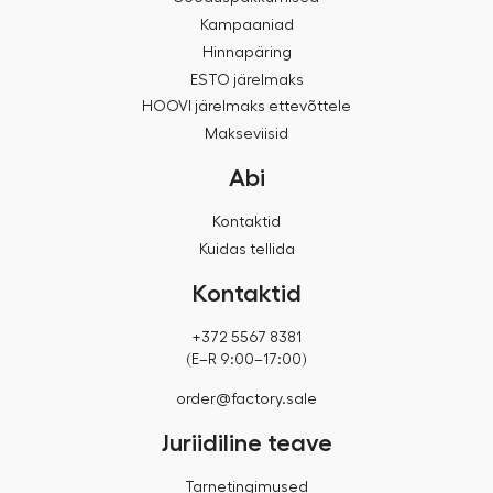
Kampaaniad
Hinnapäring
ESTO järelmaks
HOOVI järelmaks ettevõttele
Makseviisid
Abi
Kontaktid
Kuidas tellida
Kontaktid
+372 5567 8381
(E–R 9:00–17:00)
order@factory.sale
Juriidiline teave
Tarnetingimused