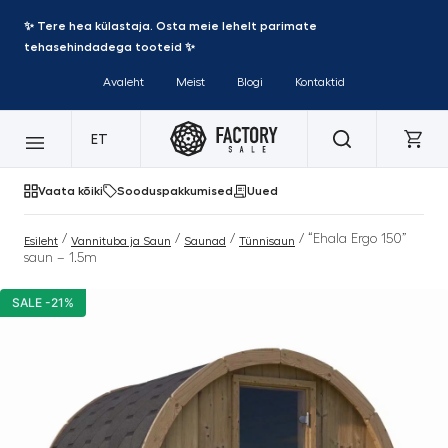
✨ Tere hea külastaja. Osta meie lehelt parimate
tehasehindadega tooteid ✨
Avaleht
Meist
Blogi
Kontaktid
ET
Vaata kõiki
Sooduspakkumised
Uued
/
/
/
/ “Ehala Ergo 150”
Esileht
Vannituba ja Saun
Saunad
Tünnisaun
saun – 1.5m
SALE -21%