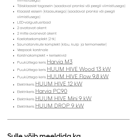
viimistlusega)
Täisklaasist tagasein (saadaval pronksi või peegli viimistlusega)
Klaasist esisein (klaasuksega) (saadaval pronksi või peegli
viimistlusega)
LED-valgustusribad
2 avatavat akent
2 mitte avanevat akent
Kaelatoekomplekt (2 tk)
Saunatarvikute komplekt (kibu, kulp ja termomeeter)
Veepaak korstnale
Korstnakomplekt + kerisekivid
Harvia M3
Puuküttega keris
HUUM HIVE Wood 13 kW
Puuküttega keris
HUUM HIVE Flow 9.8 kW
Puuküttega keris
HUUM HIVE 12 kW
Elektrikeris
Harvia PC90
Elektrikeris
HUUM HIVE Mini 9 kW
Elektrikeris
HUUM DROP 9 kW
Elektrikeris
Sulle võib meeldida ka