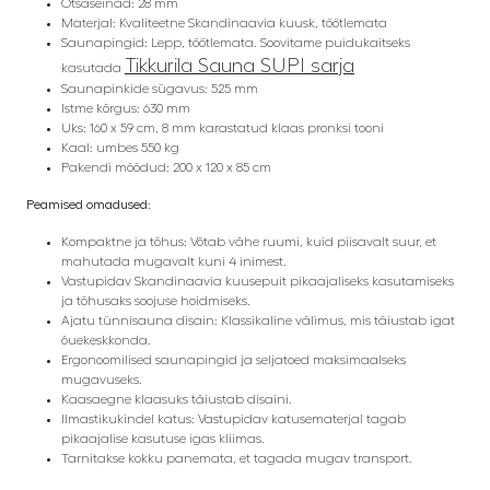
Otsaseinad: 28 mm
Materjal: Kvaliteetne Skandinaavia kuusk, töötlemata
Saunapingid: Lepp, töötlemata. Soovitame puidukaitseks
Tikkurila Sauna SUPI sarja
kasutada
Saunapinkide sügavus: 525 mm
Istme kõrgus: 630 mm
Uks: 160 x 59 cm, 8 mm karastatud klaas pronksi tooni
Kaal: umbes 550 kg
Pakendi mõõdud: 200 x 120 x 85 cm
Peamised omadused:
Kompaktne ja tõhus: Võtab vähe ruumi, kuid piisavalt suur, et
mahutada mugavalt kuni 4 inimest.
Vastupidav Skandinaavia kuusepuit pikaajaliseks kasutamiseks
ja tõhusaks soojuse hoidmiseks.
Ajatu tünnisauna disain: Klassikaline välimus, mis täiustab igat
õuekeskkonda.
Ergonoomilised saunapingid ja seljatoed maksimaalseks
mugavuseks.
Kaasaegne klaasuks täiustab disaini.
Ilmastikukindel katus: Vastupidav katusematerjal tagab
pikaajalise kasutuse igas kliimas.
Tarnitakse kokku panemata, et tagada mugav transport.