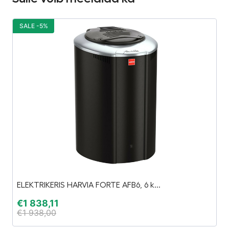
SALE -5%
S
ELEKTRIKERIS HARVIA FORTE AFB6, 6 k...
H
€
1 838,11
€
€
1 938,00
€