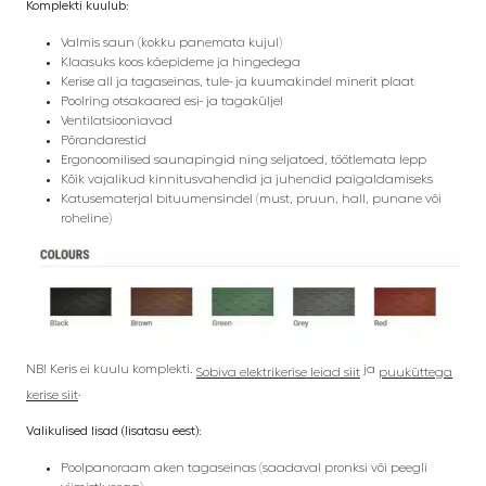
Komplekti kuulub:
Valmis saun (kokku panemata kujul)
Klaasuks koos käepideme ja hingedega
Kerise all ja tagaseinas, tule- ja kuumakindel minerit plaat
Poolring otsakaared esi- ja tagaküljel
Ventilatsiooniavad
Põrandarestid
Ergonoomilised saunapingid ning seljatoed, töötlemata lepp
Kõik vajalikud kinnitusvahendid ja juhendid paigaldamiseks
Katusematerjal bituumensindel (must, pruun, hall, punane või
roheline)
NB! Keris ei kuulu komplekti.
ja
Sobiva elektrikerise leiad siit
puuküttega
.
kerise siit
Valikulised lisad (lisatasu eest):
Poolpanoraam aken tagaseinas (saadaval pronksi või peegli