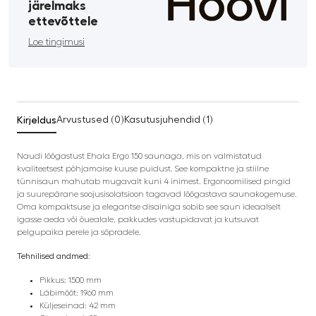
järelmaks
ettevõttele
Loe tingimusi
Kirjeldus
Arvustused (0)
Kasutusjuhendid (1)
Naudi lõõgastust Ehala Ergo 150 saunaga, mis on valmistatud
kvaliteetsest põhjamaise kuuse puidust. See kompaktne ja stiilne
tünnisaun mahutab mugavalt kuni 4 inimest. Ergonoomilised pingid
ja suurepärane soojusisolatsioon tagavad lõõgastava saunakogemuse.
Oma kompaktsuse ja elegantse disainiga sobib see saun ideaalselt
igasse aeda või õuealale, pakkudes vastupidavat ja kutsuvat
pelgupaika perele ja sõpradele.
Tehnilised andmed:
Pikkus: 1500 mm
Läbimõõt: 1960 mm
Küljeseinad: 42 mm