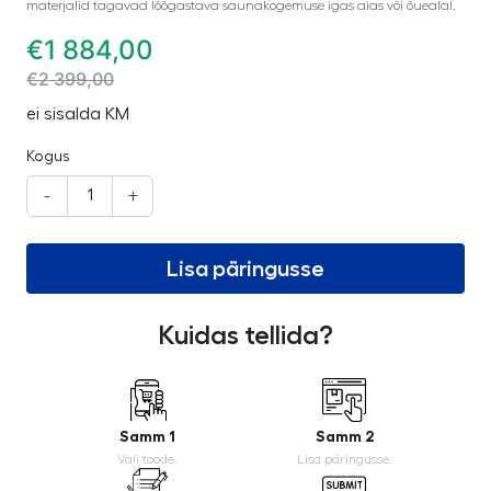
materjalid tagavad lõõgastava saunakogemuse igas aias või õuealal.
€
1 884,00
€
2 399,00
ei sisalda KM
Kogus
-
+
Lisa päringusse
Kuidas tellida?
Samm 1
Samm 2
Vali toode.
Lisa päringusse.