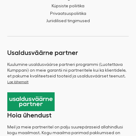
Küpsiste poliitika
Privaatsuspoliitika
Juriidilised tingimused
Usaldusväärne partner
Kuulumine usaldusväärse partneri programmi (Luotettava
Kumppani) on meie garantii nii partneritele kui ka klientidele,
et pakume kvaliteetseid tooteid ja usaldusväärset teenust.
Loe lähemalt
Hoia ühendust
Meil ja meie partneritel on palju suurepäraseid allahindlusi
kogu maailmast. Kogu maailma parimad pakkumised on