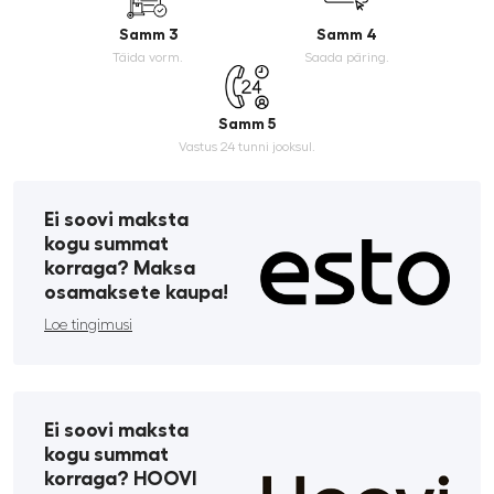
Samm 3
Samm 4
Täida vorm.
Saada päring.
Samm 5
Vastus 24 tunni jooksul.
Ei soovi maksta
kogu summat
korraga? Maksa
osamaksete kaupa!
Loe tingimusi
Ei soovi maksta
kogu summat
korraga? HOOVI