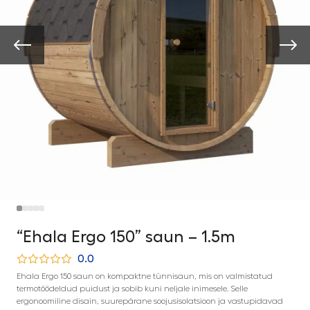
“Ehala Ergo 150” saun – 1.5m
0.0
Ehala Ergo 150 saun on kompaktne tünnisaun, mis on valmistatud
termotöödeldud puidust ja sobib kuni neljale inimesele. Selle
ergonoomiline disain, suurepärane soojusisolatsioon ja vastupidavad