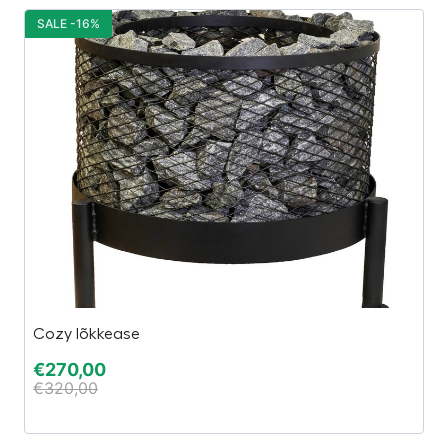
SALE -16%
S
Ta
Cozy lõkkease
El
€
270,00
€
320,00
€
€