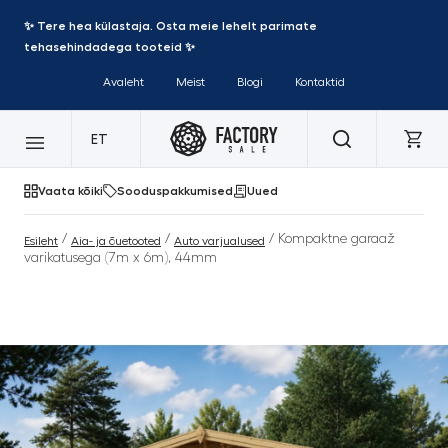
✨ Tere hea külastaja. Osta meie lehelt parimate
tehasehindadega tooteid ✨
Avaleht
Meist
Blogi
Kontaktid
ET
Vaata kõiki
Sooduspakkumised
Uued
/
/
/ Kompaktne garaaž
Esileht
Aia- ja õuetooted
Auto varjualused
varikatusega (7m x 6m), 44mm