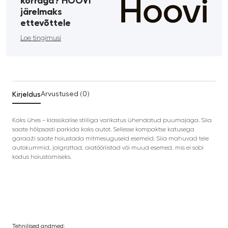
korraga? HOOVI
järelmaks
ettevõttele
Loe tingimusi
Kirjeldus
Arvustused (0)
Kaks ühes – klassikalise stiiliga varikatus ühendatud puumajaga. Siia
saate hõlpsasti parkida kaks autot. Sellesse kompaktse katusega
garaaži saate hoiustada mitmesuguseid esemeid. Siia mahuvad teie
autokummid, jalgrattad, aiatööriistad või muud esemed, mis ei sobi
kodus hoiustamiseks.
Tehnilised andmed: