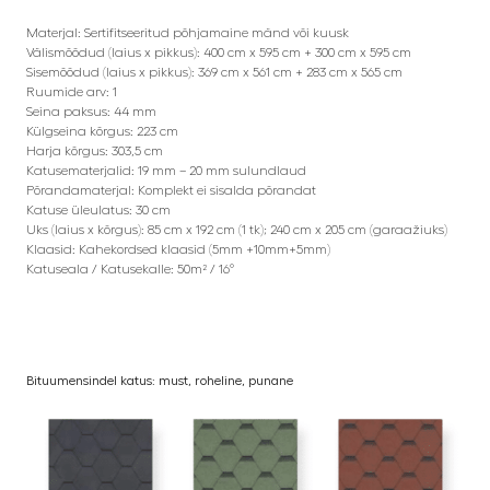
Materjal: Sertifitseeritud põhjamaine mänd või kuusk
Välismõõdud (laius x pikkus): 400 cm x 595 cm + 300 cm x 595 cm
Sisemõõdud (laius x pikkus): 369 cm x 561 cm + 283 cm x 565 cm
Ruumide arv: 1
Seina paksus: 44 mm
Külgseina kõrgus: 223 cm
Harja kõrgus: 303,5 cm
Katusematerjalid: 19 mm – 20 mm sulundlaud
Põrandamaterjal: Komplekt ei sisalda põrandat
Katuse üleulatus: 30 cm
Uks (laius x kõrgus): 85 cm x 192 cm (1 tk); 240 cm x 205 cm (garaažiuks)
Klaasid: Kahekordsed klaasid (5mm +10mm+5mm)
Katuseala / Katusekalle: 50m² / 16°
Bituumensindel katus: must, roheline, punane