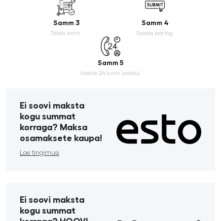
Samm 3
Samm 4
Täida vorm.
Saada päring.
Samm 5
Vastus 24 tunni jooksul.
Ei soovi maksta
kogu summat
korraga? Maksa
osamaksete kaupa!
Loe tingimusi
Ei soovi maksta
kogu summat