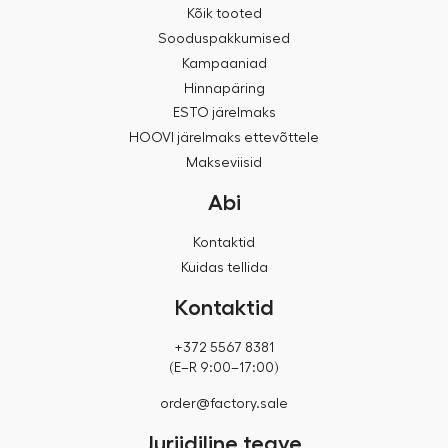
Kõik tooted
Sooduspakkumised
Kampaaniad
Hinnapäring
ESTO järelmaks
HOOVI järelmaks ettevõttele
Makseviisid
Abi
Kontaktid
Kuidas tellida
Kontaktid
+372 5567 8381
(E–R 9:00–17:00)
order@factory.sale
Juriidiline teave