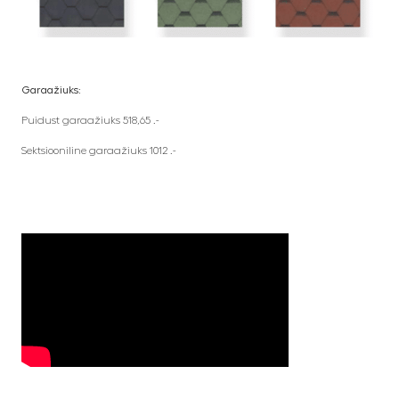
Garaažiuks:
Puidust garaažiuks 518,65 .-
Sektsiooniline garaažiuks 1012 .-