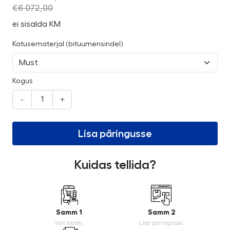
€
6 072,00
ei sisalda KM
Katusematerjal (bituumensindel)
Kogus
-
+
Lisa päringusse
Kuidas tellida?
Samm 1
Samm 2
Vali toode.
Lisa päringusse.