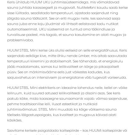
Keris ühildub HUUM UKU juhtimissüsteemidega, mis võimaldavad
sauna juhtida kaasaegselt ja mugavalt. Nutitelefoni kaudu saab kerise
sisse lülitada, seadistada temperatuuri, ajastada soojendust ning
jälgida sauna töötsüklit. See on eriti mugav neile, kes soovivad sooja
sauna juba enne koju jõudmist või lihtsalt eelistavad kodu nutikat
automatiseerimist. UKU süsteemid on tuntud oma töökindluse ja
turvalisuse poolest, mis tagab, et sauna kasutamine on alati mugav ja
probleemivaba.
HUUM STEEL Mini kerise üks olulisi eeliseid on selle energiatõhusus. Keris
soojendab eelkõige kive, mitte õhku nende ümber, mis aitab saavutada
temperatuuri kiiremini ja stabiilsemalt. See tähendab, et energiakulu
jääb madalamaks, samas kui leilikvaliteet on kõrge ja pikaajaliselt
püsiv. See on märkimisväärne eelis just väikestes kodudes, kus
soojusvahetus on intensiivsem ja energiatarve võib tugevalt varieeruda.
HUUM STEEL Mini elektrikeris on ideaalne lahendus neile, kellel on väike
leiliruum, kuid suured ootused leilikvaliteedi ja disaini osas. See keris
pakub kõike, mida kaasaegne saunaomanik vajab: võimsa soojenduse,
pehme traditsioonilise leili, ilusat esteetikat ja nutikaid
juhtimisvõimalusi. STEEL Mini muudab ka kõige väiksema sauna
tõeliseks lõõgastuspaigaks, kus kvaliteet ja mugavus käivad alati
käsikäes.
Soovitame kerisele paigaldada kaitsepiirde – kas HUUMi kaitsepiirde või