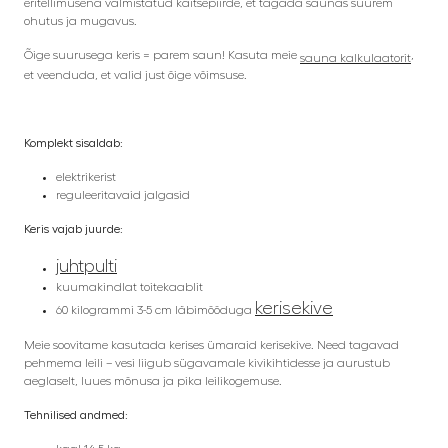
eritellimusena valmistatud kaitsepiirde, et tagada saunas suurem
ohutus ja mugavus.
Õige suurusega keris = parem saun! Kasuta meie
,
sauna kalkulaatorit
et veenduda, et valid just õige võimsuse.
Komplekt sisaldab:
elektrikerist
reguleeritavaid jalgasid
Keris vajab juurde:
juhtpulti
kuumakindlat toitekaablit
kerisekive
60 kilogrammi 3-5 cm läbimõõduga
Meie soovitame kasutada kerises ümaraid kerisekive. Need tagavad
pehmema leili – vesi liigub sügavamale kivikihtidesse ja aurustub
aeglaselt, luues mõnusa ja pika leilikogemuse.
Tehnilised andmed: