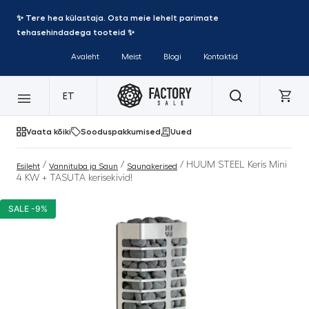
✨ Tere hea külastaja. Osta meie lehelt parimate
tehasehindadega tooteid ✨
Avaleht
Meist
Blogi
Kontaktid
ET
Vaata kõiki
Sooduspakkumised
Uued
/
/
/ HUUM STEEL Keris Mini
Esileht
Vannituba ja Saun
Saunakerised
4 KW + TASUTA kerisekivid!
SALE -9%