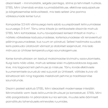
disainikeelt – minimalistlik, selgete joontega, stiilne ja tehniliselt nutikas.
STEEL Mini ühendab endas ruumisäästlikkuse, efektiivse soojusjaotuse
ja kõrgetasemelise leilikvaliteedi, mis teeb sellest ühe parima
väikesaunade kerise turul.
Kompaktse 3,5 kW võimsusega keris sobib suurepäraselt leiliruumidesse
suurusega 3–5 m³. Tänu oma kitsale ja vertikaalsele disainile mahub
STEEL Mini kohtadesse, kuhu tavapärased kerised lihtsalt ei mahu –
näiteks väikestesse kodusaunadesse, korterisaunadesse või renoveeritud
pööningusaunadesse, kus ruum on piiratud. Sellest hoolimata suudab
keris pakkuda üllatavalt võimsat ja stabiilset soojendust, mis loob
mõnusa ja ühtlase temperatuuriga saunakogemuse.
Kerise konstruktsioon on loodud maksimaalse kivimahu saavutamiseks.
Kuigi keris näib väike, mahub sellesse siiski muljetavaldavas koguses
kive, mis tagavad leili pehmuse ja niiskuse. Tänu kivide efektiivsele
kuumenemisele aurustub vesi sujuvalt ja ühtlaselt, vältides kuiva või
kõrvetavat leili ning tagades meeldivalt pehme ja traditsioonilise
saunatunde.
Disaini poolest sobitub STEEL Mini ideaalselt modernsesse interjööri.
Minimalistlik vorm lisab leiliruumile õhulisust ja korrastatust. STEEL Mini
võib paigaldada nii põrandale kui ka seinale, muutes selle äärmiselt
paindlikuks lahenduseks erinevates ruumides.