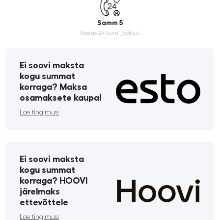
Samm 5
Vastus 24 tunni jooksul.
Ei soovi maksta
kogu summat
korraga? Maksa
osamaksete kaupa!
Loe tingimusi
Ei soovi maksta
kogu summat
korraga? HOOVI
järelmaks
ettevõttele
Loe tingimusi