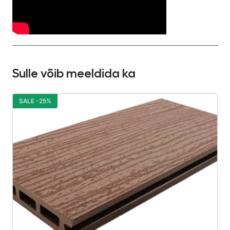
Sulle võib meeldida ka
SALE -25%
S