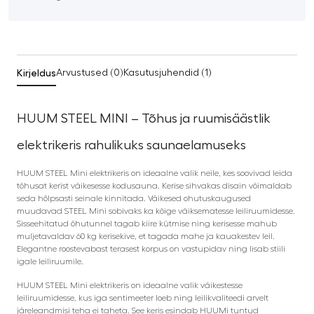
Kirjeldus
Arvustused (0)
Kasutusjuhendid (1)
HUUM STEEL MINI – Tõhus ja ruumisäästlik
elektrikeris rahulikuks saunaelamuseks
HUUM STEEL Mini elektrikeris on ideaalne valik neile, kes soovivad leida
tõhusat kerist väikesesse kodusauna. Kerise sihvakas disain võimaldab
seda hõlpsasti seinale kinnitada. Väikesed ohutuskaugused
muudavad STEEL Mini sobivaks ka kõige väiksematesse leiliruumidesse.
Sisseehitatud õhutunnel tagab kiire kütmise ning kerisesse mahub
muljetavaldav 60 kg kerisekive, et tagada mahe ja kauakestev leil.
Elegantne roostevabast terasest korpus on vastupidav ning lisab stiili
igale leiliruumile.
HUUM STEEL Mini elektrikeris on ideaalne valik väikestesse
leiliruumidesse, kus iga sentimeeter loeb ning leilikvaliteedi arvelt
järeleandmisi teha ei taheta. See keris esindab HUUMi tuntud