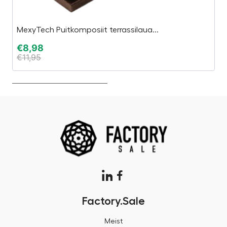
MexyTech Puitkomposiit terrassilaua...
Sa
€
8,98
€
€
11,95
€
Factory.Sale
Meist