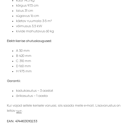
kaal 14,5 kg
kõrgus 97,5 cm
laius 31 cm
sügavus 16 cm
köetav ruumala 3-5 m³
võimusus 3,5 kW
kivide mahutavus 60 kg
Elektrikerise ohutuskaugused:
A 50 mm
B 420 mm
C 310 mm
D 160 mm
H 975 mm
Garantii
:
kodukasutus – 3 aastat
ärikasutus – 1 aasta
Kui vajad sellele kerisele varuosi, siis saada meile e-mail. Lisavarustus on
leitav
.
SIIT
EAN: 4744103010233