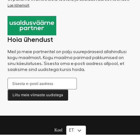
Loe lähemalt
Hoia ühendust
Meil ja meie partneritel on palju suurepäraseid allahindlusi
kogu maailmast. Kogu maailma parimad pakkumised on
sinu käeulatuses. Sisesta oma e-posti aadress allpool, et
saaksime sind uudistega kursis hoida.
Liitu meie viimaste uudistega
Keel
© 2025 Factory Sale – Kõik õigused kaitstud