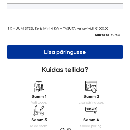
1 X HUUM STEEL Keris Mini 4 KW + TASUTA kerisekivid!
€ 500.00
Subtotal
€ 500
Lisa päringusse
Kuidas tellida?
Samm 1
Samm 2
Vali toode.
Lisa päringusse.
Samm 3
Samm 4
Täida vorm.
Saada päring.