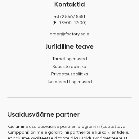
Kontaktid
+372 5567 8381
(E–R 9:00–17:00)
order@factory.sale
Juriidiline teave
Tarnetingimused
Küpsiste poliitika
Privaatsuspoliitika
Juriidilised tingimused
Usaldusväärne partner
Kuulumine usaldusväärse partneri programmi (Luotettava
Kumppani) on meie garantii nii partneritele kui ka klientidele,
et pakume kvaliteetseid tooteid ja usaldusväärset teenust.