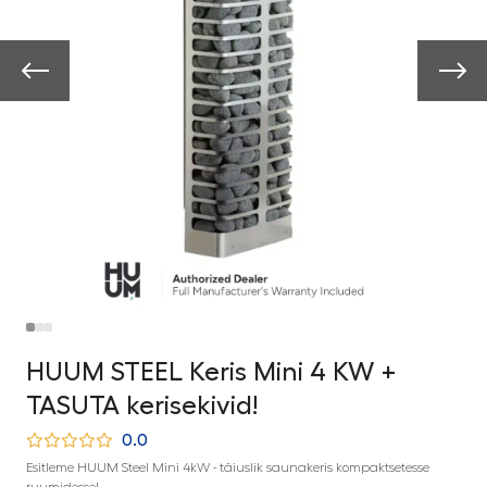
HUUM STEEL Keris Mini 4 KW +
TASUTA kerisekivid!
0.0
Esitleme HUUM Steel Mini 4kW - täiuslik saunakeris kompaktsetesse
ruumidesse!