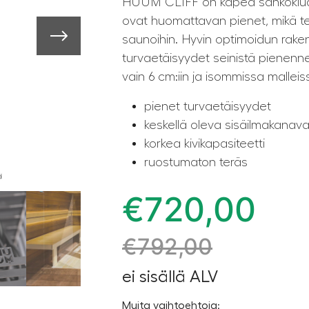
HUUM CLIFF on kapea sähkökiuas
ovat huomattavan pienet, mikä teke
saunoihin. Hyvin optimoidun rake
turvaetäisyydet seinistä pienen
vain 6 cm:iin ja isommissa malleiss
pienet turvaetäisyydet
keskellä oleva sisäilmakanav
korkea kivikapasiteetti
ruostumaton teräs
€
720,00
€
792,00
ei sisällä ALV
Muita vaihtoehtoja: