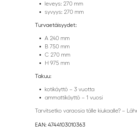
leveys: 270 mm
syvyys: 270 mm
Turvaetäisyydet:
A 240 mm
B 750 mm
C 270 mm
H 975 mm
Takuu:
kotikäyttö – 3 vuotta
ammattikäyttö – 1 vuosi
Tarvitsetko varaosia tälle kiukaalle? – Lä
EAN: 4744103010363