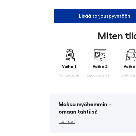
Lisää tarjouspyyntöön
Miten ti
Vaihe 1
Vaihe 2
Vaihe
Valitse tuote
Lisää ostoskoriin
Täytä lo
Maksa myöhemmin ­–
omaan tahtiisi!
Lue lisää