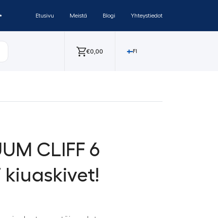
✨
Etusivu
Meistä
Blogi
Yhteystiedot
€
0,00
FI
UM CLIFF 6
kiuaskivet!