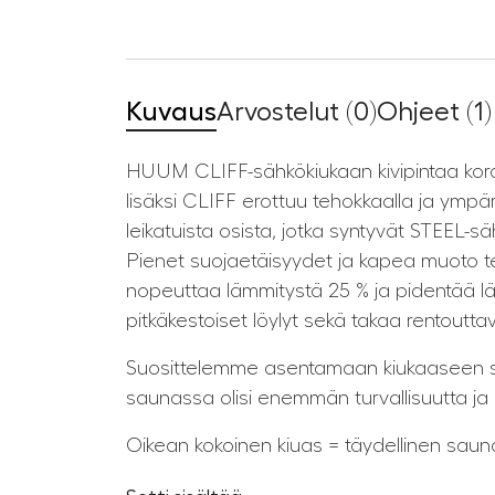
Kuvaus
Arvostelut (0)
Ohjeet (1)
HUUM CLIFF-sähkökiukaan kivipintaa koros
lisäksi CLIFF erottuu tehokkaalla ja ympä
leikatuista osista, jotka syntyvät STEEL-
Pienet suojaetäisyydet ja kapea muoto t
nopeuttaa lämmitystä 25 % ja pidentää l
pitkäkestoiset löylyt sekä takaa rentout
Suosittelemme asentamaan kiukaaseen suo
saunassa olisi enemmän turvallisuutta ja
Oikean kokoinen kiuas = täydellinen sau