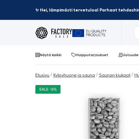
✨ Hei, lämpimästi tervetuloa! Parhaat tehdashin
Näytä kaikki
Huipputarjoukset
Uutuude
/
/
/
Etusivu
Kylpyhuone ja sauna
Saunan kiukaat
H
SALE -9%