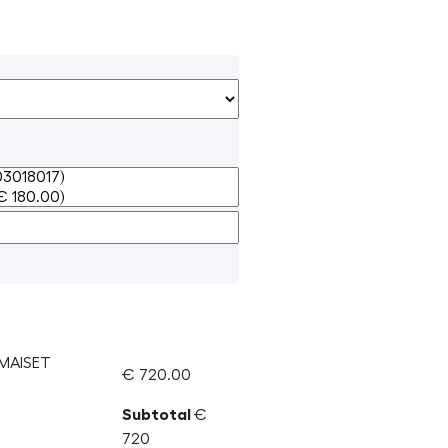
LMAISET
€ 720.00
Subtotal
€
720