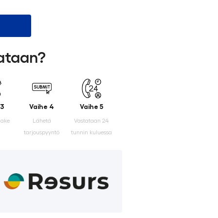
lataan?
 3
Vaihe 4
Vaihe 5
make
Lähetä
Vastataan 24
tarjouspyyntö
tunnin kuluessa