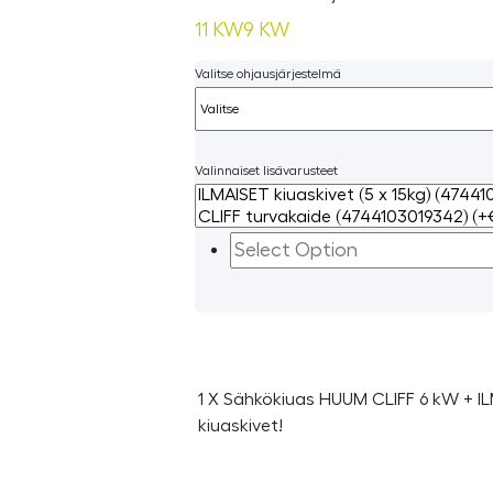
11 KW
9 KW
Valitse ohjausjärjestelmä
Valinnaiset lisävarusteet
1 X Sähkökiuas HUUM CLIFF 6 kW + I
kiuaskivet!