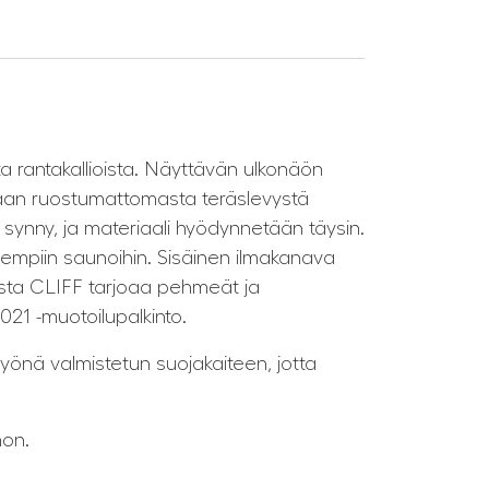
 rantakallioista. Näyttävän ulkonäön
tetaan ruostumattomasta teräslevystä
 synny, ja materiaali hyödynnetään täysin.
empiin saunoihin. Sisäinen ilmakanava
osta CLIFF tarjoaa pehmeät ja
21 -muotoilupalkinto.
önä valmistetun suojakaiteen, jotta
hon.