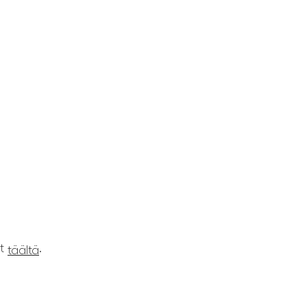
ät
.
täältä