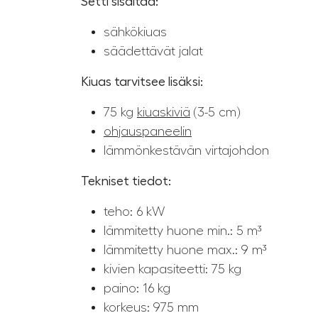
Setti sisältää:
sähkökiuas
säädettävät jalat
Kiuas tarvitsee lisäksi:
75 kg
kiuaskiviä
(3-5 cm)
ohjauspaneelin
lämmönkestävän virtajohdon
Tekniset tiedot:
teho: 6 kW
lämmitetty huone min.: 5 m³
lämmitetty huone max.: 9 m³
kivien kapasiteetti: 75 kg
paino: 16 kg
korkeus: 975 mm