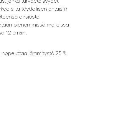
, jonka turvaetäisyydet
e siitä täydellisen ahtaisiin
nteensa ansiosta
netään pienemmissä malleissa
a 12 cm:iin.
a nopeuttaa lämmitystä 25 %