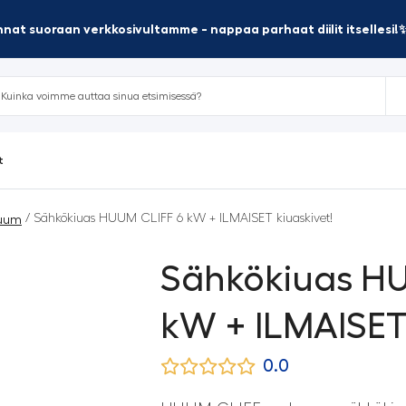
nat suoraan verkkosivultamme - nappaa parhaat diilit itsellesi!
t
/ Sähkökiuas HUUM CLIFF 6 kW + ILMAISET kiuaskivet!
uum
Sähkökiuas HU
kW + ILMAISET 
0.0