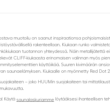
tava muotoilu on saanut inspiraationsa pohjoismaisista
ristöystävällisellä rakenteellaan. Kiukaan runko valmis
sähkökiukaan tuotannon yhteydessä. Näin metallijätettä ei
ekevät CLIFF-kiukaasta erinomaisen valinnan myös pien
ämmityselementtien käyttöikää. Suuren kivimäärän ansi
tavan saunaelämyksen. Kiukaalle on myönnetty Red Dot 20
jakaiteen – joko HUUMin suojakaiteen tai mittatilausty
 mukavuutta.
na! Käytä
löytääksesi ihanteellisen te
saunalaskuriamme