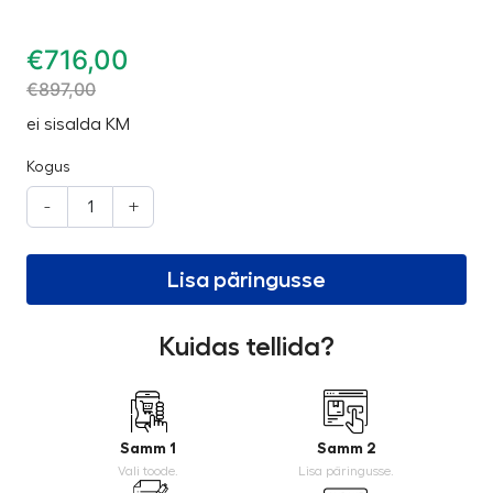
€
716,00
€
897,00
ei sisalda KM
Kogus
-
+
Lisa päringusse
Kuidas tellida?
Samm 1
Samm 2
Vali toode.
Lisa päringusse.