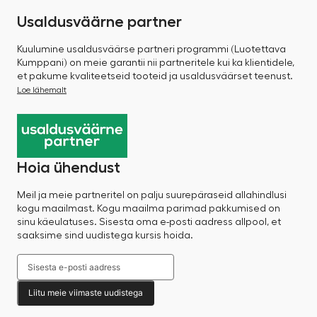
Usaldusväärne partner
Kuulumine usaldusväärse partneri programmi (Luotettava
Kumppani) on meie garantii nii partneritele kui ka klientidele,
et pakume kvaliteetseid tooteid ja usaldusväärset teenust.
Loe lähemalt
Hoia ühendust
Meil ja meie partneritel on palju suurepäraseid allahindlusi
kogu maailmast. Kogu maailma parimad pakkumised on
sinu käeulatuses. Sisesta oma e-posti aadress allpool, et
saaksime sind uudistega kursis hoida.
Liitu meie viimaste uudistega