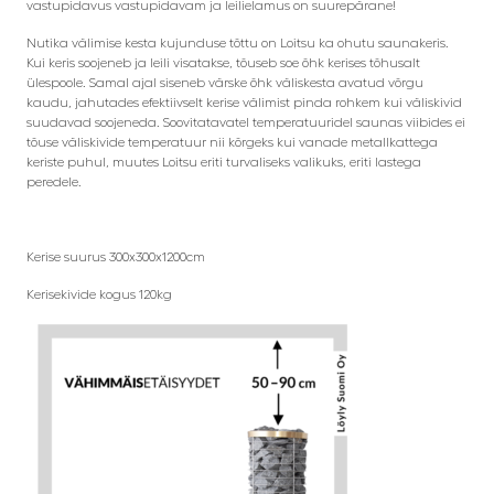
vastupidavus vastupidavam ja leilielamus on suurepärane!
Nutika välimise kesta kujunduse tõttu on Loitsu ka ohutu saunakeris.
Kui keris soojeneb ja leili visatakse, tõuseb soe õhk kerises tõhusalt
ülespoole. Samal ajal siseneb värske õhk väliskesta avatud võrgu
kaudu, jahutades efektiivselt kerise välimist pinda rohkem kui väliskivid
suudavad soojeneda. Soovitatavatel temperatuuridel saunas viibides ei
tõuse väliskivide temperatuur nii kõrgeks kui vanade metallkattega
keriste puhul, muutes Loitsu eriti turvaliseks valikuks, eriti lastega
peredele.
Kerise suurus 300x300x1200cm
Kerisekivide kogus 120kg