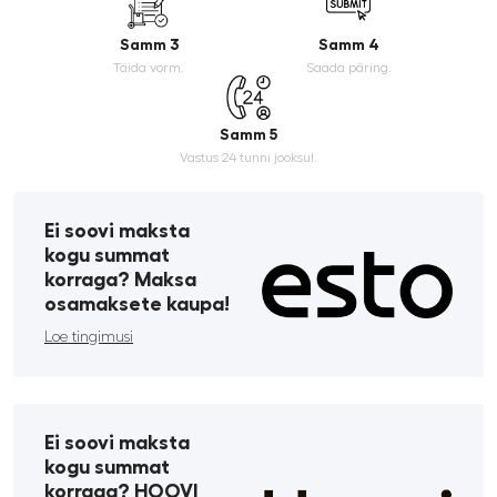
Samm 3
Samm 4
Täida vorm.
Saada päring.
Samm 5
Vastus 24 tunni jooksul.
Ei soovi maksta
kogu summat
korraga? Maksa
osamaksete kaupa!
Loe tingimusi
Ei soovi maksta
kogu summat
korraga? HOOVI