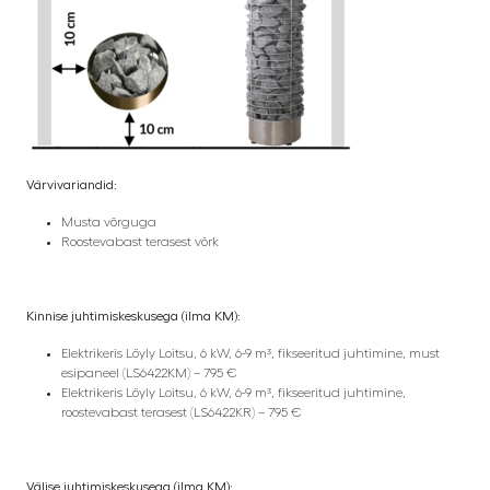
Värvivariandid:
Musta võrguga
Roostevabast terasest võrk
Kinnise juhtimiskeskusega (ilma KM):
Elektrikeris Löyly Loitsu, 6 kW, 6-9 m³, fikseeritud juhtimine, must
esipaneel (LS6422KM) – 795 €
Elektrikeris Löyly Loitsu, 6 kW, 6-9 m³, fikseeritud juhtimine,
roostevabast terasest (LS6422KR) – 795 €
Välise juhtimiskeskusega (ilma KM):