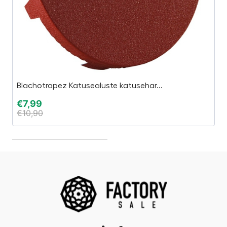
Blachotrapez Katusealuste katusehar...
A
€
7,99
€
€
10,90
€