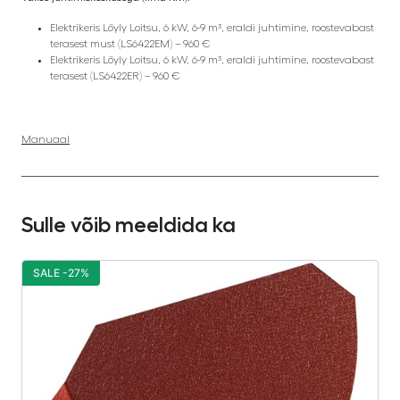
Elektrikeris Löyly Loitsu, 6 kW, 6-9 m³, eraldi juhtimine, roostevabast
terasest must (LS6422EM) – 960 €
Elektrikeris Löyly Loitsu, 6 kW, 6-9 m³, eraldi juhtimine, roostevabast
terasest (LS6422ER) – 960 €
Manuaal
Sulle võib meeldida ka
SALE -27%
S