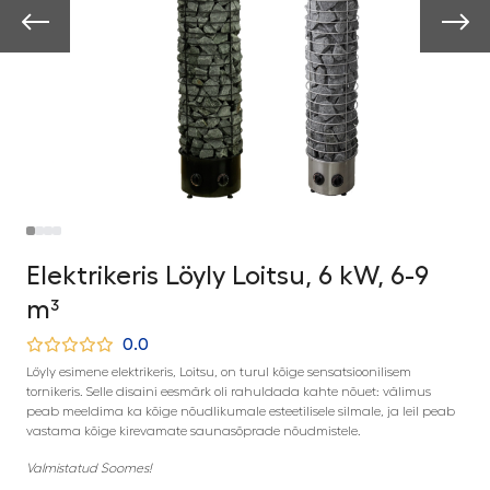
Elektrikeris Löyly Loitsu, 6 kW, 6-9
m³
0.0
Löyly esimene elektrikeris, Loitsu, on turul kõige sensatsioonilisem
tornikeris. Selle disaini eesmärk oli rahuldada kahte nõuet: välimus
peab meeldima ka kõige nõudlikumale esteetilisele silmale, ja leil peab
vastama kõige kirevamate saunasõprade nõudmistele.
Valmistatud Soomes!