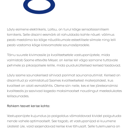
Löyly esimene elektrikeris, Loitsu, on turul kõige sensatsioonilisem
tornikeris. Selle disaini eesmärk oli rahuldada kahte nõuet: välimus
peab meeldima ka kõige nõudlikumale esteetilisele silmale ning leili
peab vastama kõige kirevamatele saunasõpradele.
Tänu suurele kivimassile ja kvaliteetsetele vastupanijatele, mida
valmistab Soome ettevõte Meyer, on kerise leil väga sarnane tuttavale
pehmele ja pikaajalisele leilile, mida puiduküttelised kerised toodavad.
Löyly soome saunakerised sihivad parimat saunanautimist. Kerised on
disainitud ja valmistatud Soomes kvaliteetsetest materjalidest, kus
kvaliteet on alati esmatähtis. Oleme siin neile, kes ei tee järeleandmisi
kvaliteedis ja soovivad kogeda maksimaalset naudingut meeleolukates
leilisaunades.
Rohkem teavet kerise kohta:
Vastupanijate kujundus ja paigaldus võimaldavad kividel paigutuda
nende vahele optimaalselt. See tagab, et vastupanijad ei kuumene
üksteist üle, vaid soojendavad kerise kive tõhusalt. Selle tulemusena on