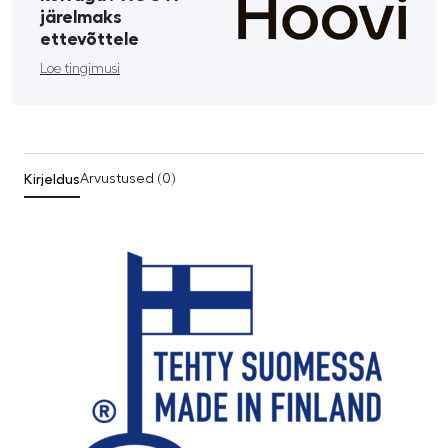
järelmaks
ettevõttele
Loe tingimusi
Kirjeldus
Arvustused (0)