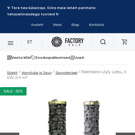
✨ Tere hea külastaja. Osta meie lehelt parimate
tehasehindadega tooteid ✨
Avaleht
Meist
Blogi
Kontaktid
ET
Vaata kõiki
Sooduspakkumised
Uued
/
/
/ Elektrikeris Löyly Loitsu, 6
Esileht
Vannituba ja Saun
Saunakerised
kW, 6-9 m³
SALE -20%