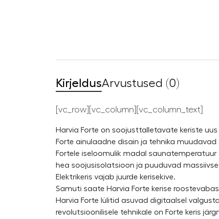
Kirjeldus
Arvustused (0)
[vc_row][vc_column][vc_column_text]
Harvia Forte on soojusttalletavate keriste 
Forte ainulaadne disain ja tehnika muudavad 
Fortele iseloomulik madal saunatemperatuur ta
hea soojusisolatsioon ja puuduvad massiivsed
Elektrikeris vajab juurde kerisekive.
Samuti saate Harvia Forte kerise roostevabast
Harvia Forte lülitid asuvad digitaalsel valgust
revolutsioonilisele tehnikale on Forte keris j