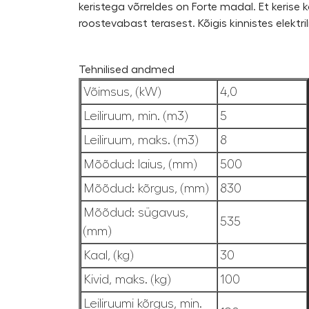
keristega võrreldes on Forte madal. Et kerise
roostevabast terasest. Kõigis kinnistes elektri
Tehnilised andmed
Võimsus, (kW)
4,0
Leiliruum, min. (m3)
5
Leiliruum, maks. (m3)
8
Mõõdud: laius, (mm)
500
Mõõdud: kõrgus, (mm)
830
Mõõdud: sügavus,
535
(mm)
Kaal, (kg)
30
Kivid, maks. (kg)
100
Leiliruumi kõrgus, min.