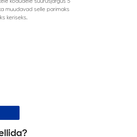
estele kodudele suurusjärgus 5
nika muudavad selle parimaks
s keriseks.
ellida?