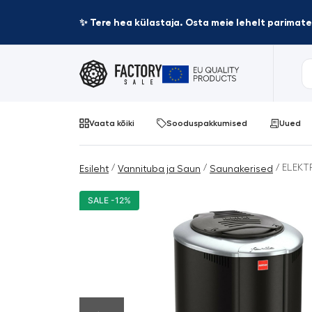
✨ Tere hea külastaja. Osta meie lehelt parima
Vaata kõiki
Sooduspakkumised
Uued
/
/
/ ELEKT
Esileht
Vannituba ja Saun
Saunakerised
SALE -12%