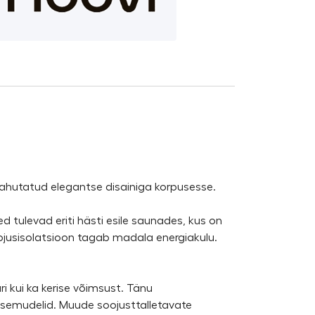
ahutatud elegantse disainiga korpusesse.
 tulevad eriti hästi esile saunades, kus on
oojusisolatsioon tagab madala energiakulu.
ri kui ka kerise võimsust. Tänu
kerisemudelid. Muude soojusttalletavate