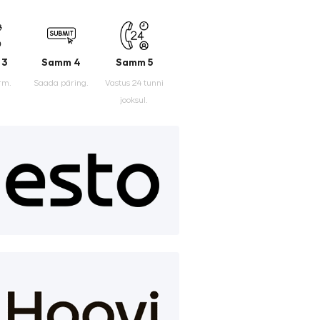
 3
Samm 4
Samm 5
rm.
Saada päring.
Vastus 24 tunni
jooksul.