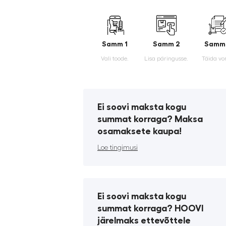
Samm 1
Samm 2
Samm
Vali toode.
Lisa päringusse.
Täida vo
Ei soovi maksta kogu
summat korraga? Maksa
osamaksete kaupa!
Loe tingimusi
Ei soovi maksta kogu
summat korraga? HOOVI
järelmaks ettevõttele