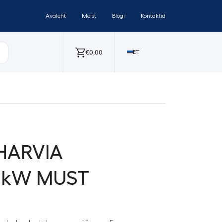
Avaleht
Meist
Blogi
Kontaktid
€
0,00
ET
 HARVIA
4 kW MUST