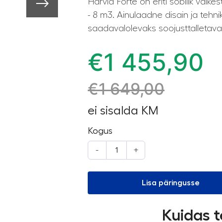
Harvia Forte on eriti sobilik väik
- 8 m3. Ainulaadne disain ja teh
saadavalolevaks soojusttalletavak
€
1 455,90
€
1 649,00
ei sisalda KM
Kogus
-
+
Lisa päringusse
Kuidas t