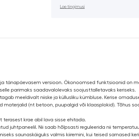
Loe tingimusi
uus ja tänapäevasem versioon. Ökonoomsed funktsioonid on m
selle parimaks saadavalolevaks soojusttalletavaks keriseks.
gab meeldivalt niiske ja küllusliku kümbluse. Kerise omadused
 materjalid (nt betoon, puupalgid või klaasplokid). Tõhus s
 terasest krae abil lava sisse ehitada.
atud juhtpaneelil. Nii saab hõlpsasti reguleerida nii temperatuu
ärgmiseks saunaskäiguks valmis kiiremini, kui teised sarnased 