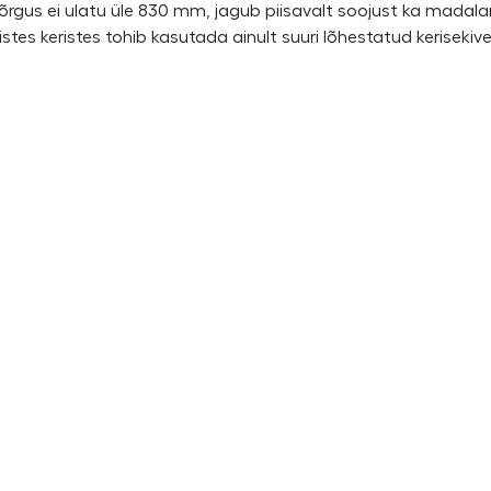
 kõrgus ei ulatu üle 830 mm, jagub piisavalt soojust ka madal
listes keristes tohib kasutada ainult suuri lõhestatud keriseki