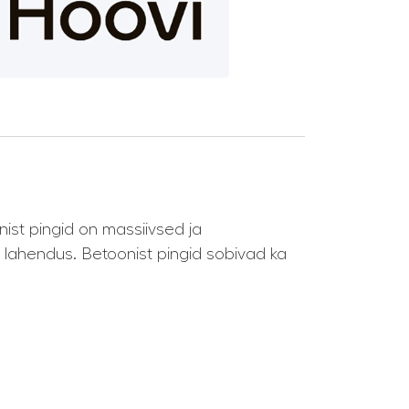
nist pingid on massiivsed ja
e lahendus. Betoonist pingid sobivad ka