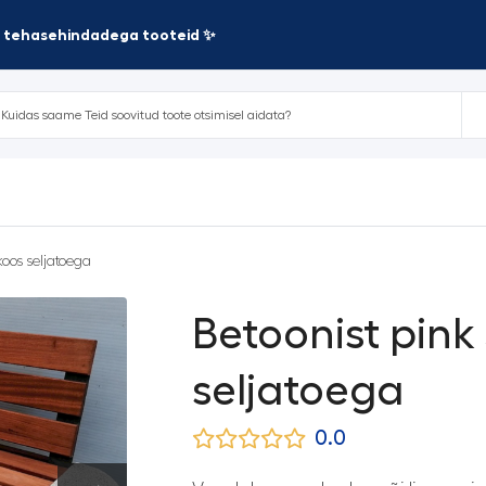
te tehasehindadega tooteid ✨
oos seljatoega
Betoonist pink
seljatoega
0.0