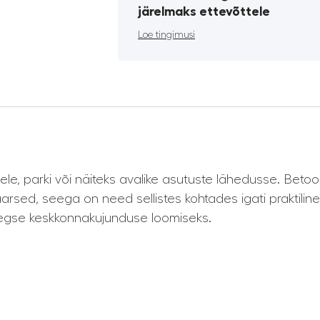
järelmaks ettevõttele
Loe tingimusi
le, parki või näiteks avalike asutuste lähedusse. Betoo
rsed, seega on need sellistes kohtades igati praktilin
egse keskkonnakujunduse loomiseks.