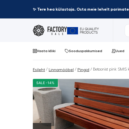
✨ Tere hea külastaja. Osta meie lehelt parima
Vaata kõiki
Sooduspakkumised
Uued
/
/
/ Betoonist pink SMIS k
Esileht
Linnamööbel
Pingid
SALE -14%