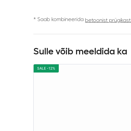
* Saab kombineerida
betoonist prügikas
Sulle võib meeldida ka
SALE -12%