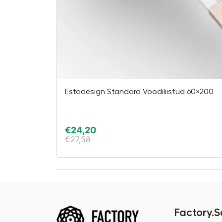
Estadesign Standard Voodiliistud 60×200
€
24,20
€
27,58
Factory.S