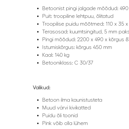
Betoonist pingi jalgade mõõdud: 49
Puit: troopiline lehtpuu, õlitatud
Troopilise puidu mõõtmed: 110 x 35 
Terasosad: kuumtsingitud, 5 mm pak
Pingi mõõdud: 2200 x 490 x kõrgus
Istumiskõrgus: kõrgus 450 mm
Kaal: 140 kg
Betooniklass: C 30/37
Valikud:
Betoon ilma kaunistusteta
Muud värvi kivikatted
Puidu õli toonid
Pink võib olla lühem