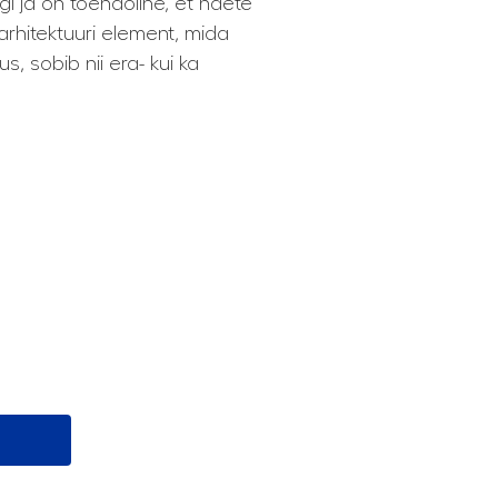
i ja on tõenäoline, et näete
arhitektuuri element, mida
, sobib nii era- kui ka