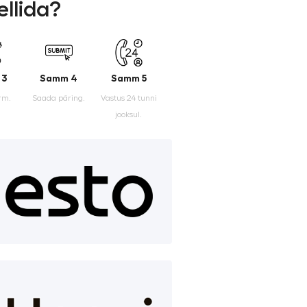
ellida?
 3
Samm 4
Samm 5
rm.
Saada päring.
Vastus 24 tunni
jooksul.