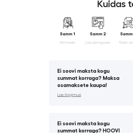
Kuidas t
Samm 1
Samm 2
Samm
Vali toode.
Lisa päringusse.
Täida vo
Ei soovi maksta kogu
summat korraga? Maksa
osamaksete kaupa!
Loe tingimusi
Ei soovi maksta kogu
summat korraga? HOOVI