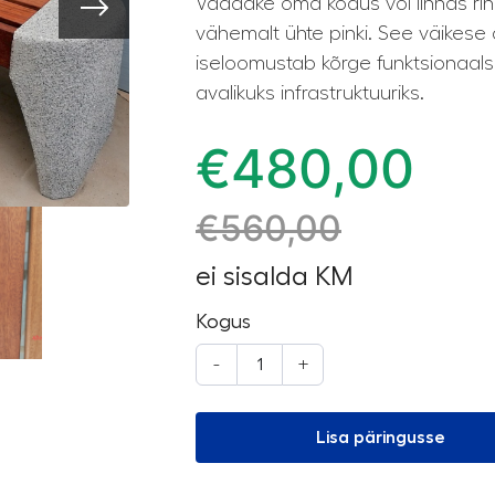
Vaadake oma kodus või linnas ring
vähemalt ühte pinki. See väikese 
iseloomustab kõrge funktsionaalsus
avalikuks infrastruktuuriks.
€
480,00
€
560,00
ei sisalda KM
Kogus
-
+
Lisa päringusse