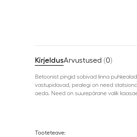
Kirjeldus
Arvustused (0)
Betoonist pingid sobivad linna puhkealade
vastupidavad, pealegi on need statsionaa
aeda. Need on suurepärane valik kaasa
Tooteteave: