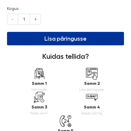
Kogus
-
+
Lisa päringusse
Kuidas tellida?
Samm 1
Samm 2
Vali toode.
Lisa päringusse.
Samm 3
Samm 4
Täida vorm.
Saada päring.
Samm 5