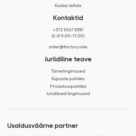
Kuidas tellida
Kontaktid
+372 5567 8381
(E–R 9:00–17:00)
order@factory.sale
Juriidiline teave
Tarnetingimused
Küpsiste poliitika
Privaatsuspoliitika
Juriidilised tingimused
Usaldusväärne partner