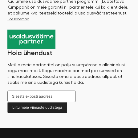
Kuulumine usaldusväärse partneri programmi (Luotettava
Kumppani) on meie garantii nii partneritele kui ka klientidele,
et pakume kvaliteetseid tooteid ja usaldusväärset teenust.
Loe lähemalt
Hoia ühendust
Meil ja meie partneritel on palju suurepäraseid allahindlusi
kogu maailmast. Kogu maailma parimad pakkumised on
sinu käeulatuses. Sisesta oma e-posti aadress allpool, et
saaksime sind uudistega kursis hoida.
Liitu meie viimaste uudistega