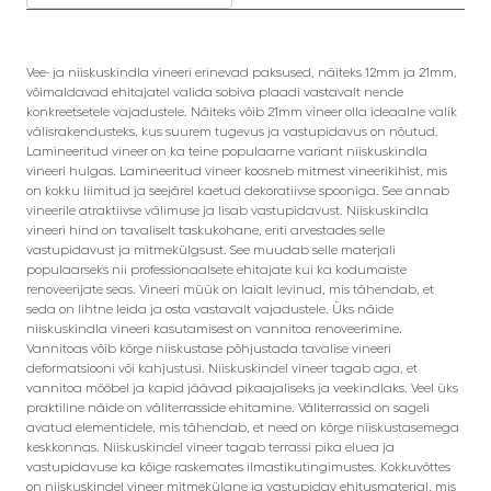
Vee- ja niiskuskindla vineeri erinevad paksused, näiteks 12mm ja 21mm,
võimaldavad ehitajatel valida sobiva plaadi vastavalt nende
konkreetsetele vajadustele. Näiteks võib 21mm vineer olla ideaalne valik
välisrakendusteks, kus suurem tugevus ja vastupidavus on nõutud.
Lamineeritud vineer on ka teine populaarne variant niiskuskindla
vineeri hulgas. Lamineeritud vineer koosneb mitmest vineerikihist, mis
on kokku liimitud ja seejärel kaetud dekoratiivse spooniga. See annab
vineerile atraktiivse välimuse ja lisab vastupidavust. Niiskuskindla
vineeri hind on tavaliselt taskukohane, eriti arvestades selle
vastupidavust ja mitmekülgsust. See muudab selle materjali
populaarseks nii professionaalsete ehitajate kui ka kodumaiste
renoveerijate seas. Vineeri müük on laialt levinud, mis tähendab, et
seda on lihtne leida ja osta vastavalt vajadustele. Üks näide
niiskuskindla vineeri kasutamisest on vannitoa renoveerimine.
Vannitoas võib kõrge niiskustase põhjustada tavalise vineeri
deformatsiooni või kahjustusi. Niiskuskindel vineer tagab aga, et
vannitoa mööbel ja kapid jäävad pikaajaliseks ja veekindlaks. Veel üks
praktiline näide on väliterrasside ehitamine. Väliterrassid on sageli
avatud elementidele, mis tähendab, et need on kõrge niiskustasemega
keskkonnas. Niiskuskindel vineer tagab terrassi pika eluea ja
vastupidavuse ka kõige raskemates ilmastikutingimustes. Kokkuvõttes
on niiskuskindel vineer mitmekülgne ja vastupidav ehitusmaterjal, mis