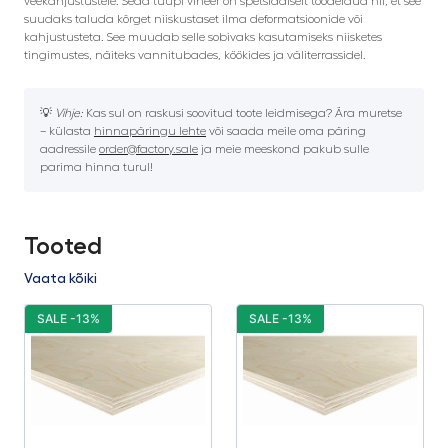
veekahjustustele. Seda tüüpi vineer on spetsiaalselt töödeldud nii, et see
suudaks taluda kõrget niiskustaset ilma deformatsioonide või
kahjustusteta. See muudab selle sobivaks kasutamiseks niisketes
tingimustes, näiteks vannitubades, köökides ja väliterrassidel.
💡
Vihje:
Kas sul on raskusi soovitud toote leidmisega? Ära muretse
– külasta
hinnapäringu lehte
või saada meile oma päring
aadressile
order@factory.sale
ja meie meeskond pakub sulle
parima hinna turul!
Tooted
Vaata kõiki
SALE -13%
SALE -13%