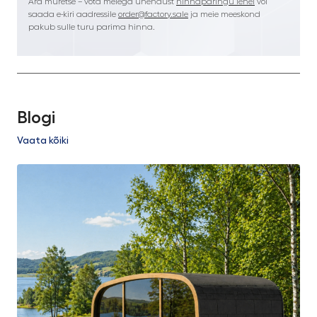
Ära muretse – võta meiega ühendust
hinnapäringu lehel
või
saada e-kiri aadressile
order@factory.sale
ja meie meeskond
pakub sulle turu parima hinna.
Blogi
Vaata kõiki