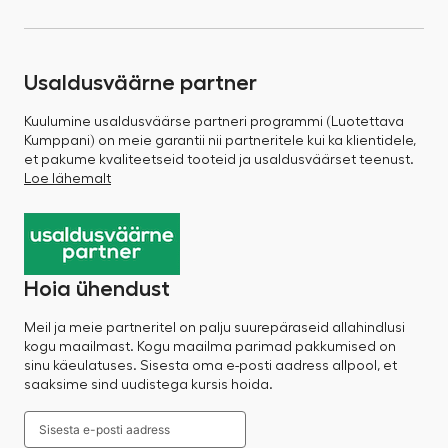
Usaldusväärne partner
Kuulumine usaldusväärse partneri programmi (Luotettava
Kumppani) on meie garantii nii partneritele kui ka klientidele,
et pakume kvaliteetseid tooteid ja usaldusväärset teenust.
Loe lähemalt
Hoia ühendust
Meil ja meie partneritel on palju suurepäraseid allahindlusi
kogu maailmast. Kogu maailma parimad pakkumised on
sinu käeulatuses. Sisesta oma e-posti aadress allpool, et
saaksime sind uudistega kursis hoida.