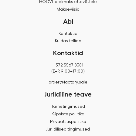
HOOVI järelmaks ettevõttele
Makseviisid
Abi
Kontaktid
Kuidas tellida
Kontaktid
+372 5567 8381
(E–R 9:00–17:00)
order@factory.sale
Juriidiline teave
Tarnetingimused
Küpsiste poliitika
Privaatsuspoliitika
Juriidilised tingimused