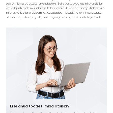
sobib mitmesugusteks rakendusteks. Selle vastupidavus niiskusele ja
veekahjustustele muudab selle hädavajalikuks ehitusprojektideks, kus
niiskus võib olla probleemiks. Kasutades niiskuskindlat vineeri, saate
olla kindel, et teie projekt püsib tugev ja vastupidav aastate jooksul.
Ei leidnud toodet, mida otsisid?