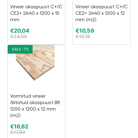
Vineer okaspuust C+/C
Vineer okaspuust C+/C
CE2+ 2440 x 1200 x 15
CE2+ 2440 x 1200 x 12
mm
mm (m2)
€
20,04
€
10,59
€
23,05
€
12,18
SALE -7%
Vormitud vineer
õlitatud okaspuust BR
1200 x 1200 x 12 mm
(m2)
€
16,62
€
17,90