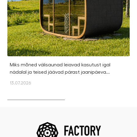
Miks mõned välisaunad leiavad kasutust igal
Ka
nädalal ja teised jäävad pärast jaanipäeva...
et
13.07.2026
13