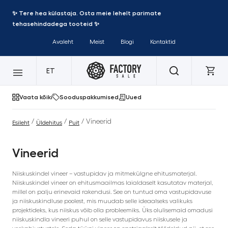
✨ Tere hea külastaja. Osta meie lehelt parimate
tehasehindadega tooteid ✨
Avaleht
Meist
Blogi
Kontaktid
ET
Vaata kõiki
Sooduspakkumised
Uued
/
/
/ Vineerid
Esileht
Üldehitus
Puit
Vineerid
Niiskuskindel vineer – vastupidav ja mitmekülgne ehitusmaterjal.
Niiskuskindel vineer on ehitusmaailmas laialdaselt kasutatav materjal,
millel on palju erinevaid rakendusi. See on tuntud oma vastupidavuse
ja niiskuskindluse poolest, mis muudab selle ideaalseks valikuks
projektideks, kus niiskus võib olla probleemiks. Üks olulisemaid omadusi
niiskuskindla vineeri puhul on selle vastupidavus niiskusele ja