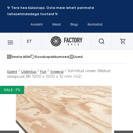
✨ Tere hea külastaja. Osta meie lehelt parimate
tehasehindadega tooteid ✨
Avaleht
Meist
Blogi
Kontaktid
ET
Vaata kõiki
Sooduspakkumised
Uued
/
/
/
/ Vormitud vineer õlitatud
Esileht
Üldehitus
Puit
Vineerid
okaspuust BR 1200 x 1200 x 12 mm (m2)
SALE -7%