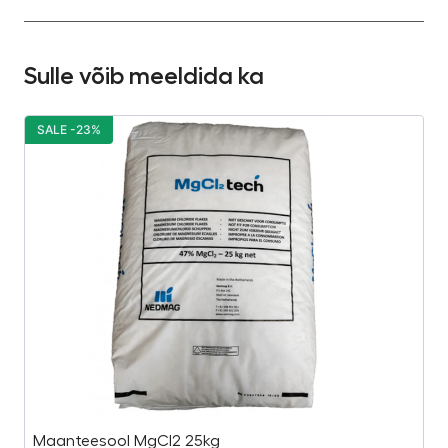
Sulle võib meeldida ka
SALE -23%
S
Maanteesool MgCl2 25kg
O