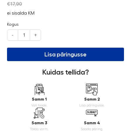
€
17,90
ei sisalda KM
Kogus
-
+
Lisa päringusse
Kuidas tellida?
Samm 1
Samm 2
Vali toode.
Lisa päringusse.
Samm 3
Samm 4
Täida vorm.
Saada päring.