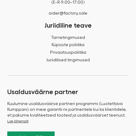
(E–R 9:00–17:00)
order@factory.sale
Juriidiline teave
Tarnetingimused
Küpsiste poliitika
Privaatsuspoliitika
Juriidilised tingimused
Usaldusväärne partner
Kuulumine usaldusväärse partneri programmi (Luotettava
Kumppani) on meie garantii nii partneritele kui ka klientidele,
et pakume kvaliteetseid tooteid ja usaldusväärset teenust.
Loe lähemalt