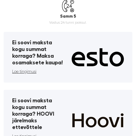
Samm 5
Vastus 24 tunni jooksul.
Ei soovi maksta
kogu summat
korraga? Maksa
osamaksete kaupa!
Loe tingimusi
Ei soovi maksta
kogu summat
korraga? HOOVI
järelmaks
ettevõttele