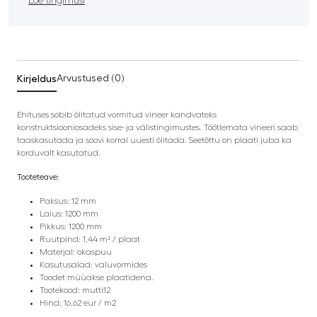
Loe tingimusi
Kirjeldus
Arvustused (0)
Ehituses sobib õlitatud vormitud vineer kandvateks
konstruktsiooniosadeks sise- ja välistingimustes. Töötlemata vineeri saab
taaskasutada ja soovi korral uuesti õlitada. Seetõttu on plaati juba ka
korduvalt kasutatud.
Tooteteave:
Paksus: 12 mm
Laius: 1200 mm
Pikkus: 1200 mm
Ruutpind: 1,44 m² / plaat
Materjal: okaspuu
Kasutusalad: valuvormides
Toodet müüakse plaatidena.
Tootekood: mutti12
Hind: 16,62 eur / m2