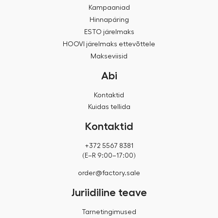
Kampaaniad
Hinnapäring
ESTO järelmaks
HOOVI järelmaks ettevõttele
Makseviisid
Abi
Kontaktid
Kuidas tellida
Kontaktid
+372 5567 8381
(E–R 9:00–17:00)
order@factory.sale
Juriidiline teave
Tarnetingimused