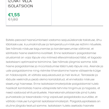
IZOVAT VILLA
ISOLATSIOON
€
1,55
€
1,80
Esiteks peavad hooneümbrised vastama soojusülekande takistuse, õhu
läbilaskvuse, kuumakindluse ja temperatuuri-niiskuse režiimi nõuetele.
See hõlmab niiskuse kogunemise ja kondenseerumise vältimist, et
säilitada hoone sisekliima kvaliteet. Enne isolatsiooni paigaldamise
alustamist on vaja lõpule viia mitmed ettevalmistavad tööd, et tagada
isolatsiooni optimaalne toimimine. See hõlmab järgmisi samme: kõik
hoone paigaldamise ja müüriladumise tööd tuleb lõpule viia. Akende ja
uste paigaldamine ning ristmike tihendamine hoone välisseinte külge
on hädavajalik, et vältida soojuskadusid ja heli levikut. Terrasside ja
rõdude veekindlus peab olema korraldatud, et ennetada niiskuse
sissetungi hoonesse. Enne isolatsioonimaterjalide paigaldamist tuleb
hoolikalt kontrollida hoone välispiirete tehnilisi tingimusi ja tagada, et
need vastavad ehitusnõuetele. Hoonekonstruktsioonide pind tuleks
puhastada ja tasandada ning vajadusel paigaldada aurutõke, et
vältida niiskuse tungimist isolatsioonimaterjali. Paigaldusprotsessis on
oluline järgida teatud samme. Isolatsioon tuleks asetada hoonete