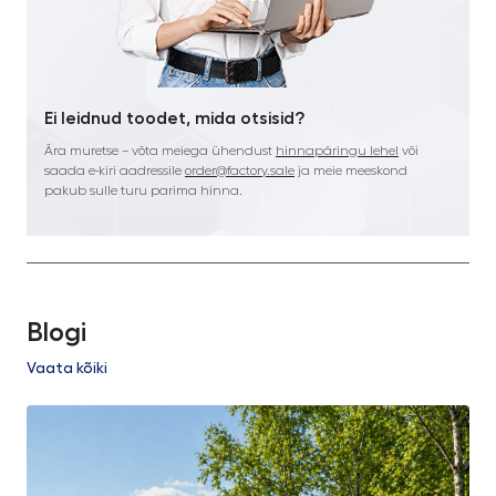
Ei leidnud toodet, mida otsisid?
Ära muretse – võta meiega ühendust
hinnapäringu lehel
või
saada e-kiri aadressile
order@factory.sale
ja meie meeskond
pakub sulle turu parima hinna.
Blogi
Vaata kõiki