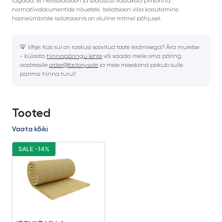
tagada, et heliisolatsioon ja soojustus vastaksid piirkonna
normatiivdokumentide nõuetele. Isolatsioon villa kasutamine
hooneümbriste isolatsioonis on oluline mitmel põhjusel.
💡
Vihje:
Kas sul on raskusi soovitud toote leidmisega? Ära muretse
– külasta
hinnapäringu lehte
või saada meile oma päring
aadressile
order@factory.sale
ja meie meeskond pakub sulle
parima hinna turul!
Tooted
Vaata kõiki
SALE -14%