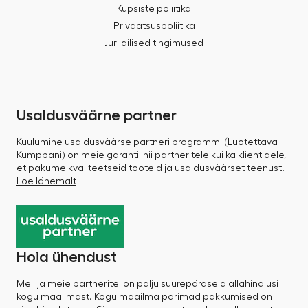
Küpsiste poliitika
Privaatsuspoliitika
Juriidilised tingimused
Usaldusväärne partner
Kuulumine usaldusväärse partneri programmi (Luotettava
Kumppani) on meie garantii nii partneritele kui ka klientidele,
et pakume kvaliteetseid tooteid ja usaldusväärset teenust.
Loe lähemalt
Hoia ühendust
Meil ja meie partneritel on palju suurepäraseid allahindlusi
kogu maailmast. Kogu maailma parimad pakkumised on