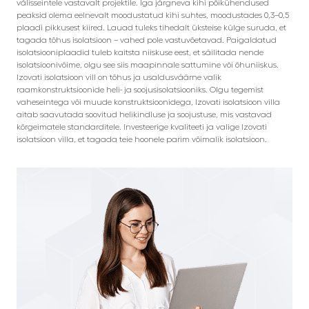
välisseintele vastavalt projektile. Iga järgneva kihi põikühendused
peaksid olema eelnevalt moodustatud kihi suhtes, moodustades 0,3–0,5
plaadi pikkusest kiired. Lauad tuleks tihedalt üksteise külge suruda, et
tagada tõhus isolatsioon – vahed pole vastuvõetavad. Paigaldatud
isolatsiooniplaadid tuleb kaitsta niiskuse eest, et säilitada nende
isolatsioonivõime, olgu see siis maapinnale sattumine või õhuniiskus.
Izovati isolatsioon vill on tõhus ja usaldusväärne valik
raamkonstruktsioonide heli- ja soojusisolatsiooniks. Olgu tegemist
vaheseintega või muude konstruktsioonidega, Izovati isolatsioon villa
aitab saavutada soovitud helikindluse ja soojustuse, mis vastavad
kõrgeimatele standarditele. Investeerige kvaliteeti ja valige Izovati
isolatsioon villa, et tagada teie hoonele parim võimalik isolatsioon.