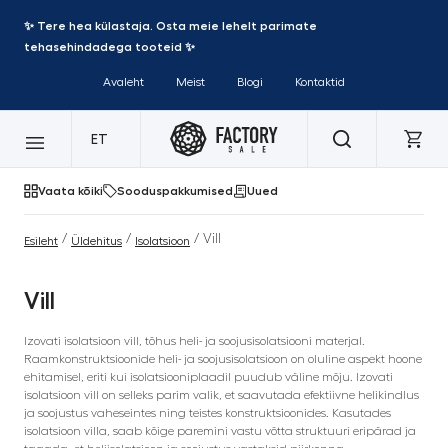
✨ Tere hea külastaja. Osta meie lehelt parimate
tehasehindadega tooteid ✨
Avaleht
Meist
Blogi
Kontaktid
ET
Vaata kõiki
Sooduspakkumised
Uued
/
/
/ Vill
Esileht
Üldehitus
Isolatsioon
Vill
Izovati isolatsioon vill, tõhus heli- ja soojusisolatsiooni materjal.
Raamkonstruktsioonide heli- ja soojusisolatsioon on oluline aspekt hoone
ehitamisel, eriti kui isolatsiooniplaadil puudub väline mõju. Izovati
isolatsioon vill on selleks parim valik, et saavutada efektiivne helikindlus
ja soojustus vaheseintes ning teistes konstruktsioonides. Kasutades
isolatsioon villa, saab kõige paremini vastu võtta struktuuri eripärad ja