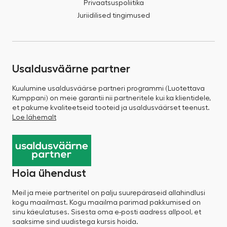
Privaatsuspoliitika
Juriidilised tingimused
Usaldusväärne partner
Kuulumine usaldusväärse partneri programmi (Luotettava
Kumppani) on meie garantii nii partneritele kui ka klientidele,
et pakume kvaliteetseid tooteid ja usaldusväärset teenust.
Loe lähemalt
Hoia ühendust
Meil ja meie partneritel on palju suurepäraseid allahindlusi
kogu maailmast. Kogu maailma parimad pakkumised on
sinu käeulatuses. Sisesta oma e-posti aadress allpool, et
saaksime sind uudistega kursis hoida.