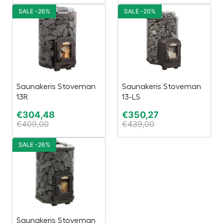
SALE -26%
SALE -20%
Saunakeris Stoveman
Saunakeris Stoveman
13R
13-LS
€
304,48
€
350,27
€
409,00
€
439,00
SALE -26%
Saunakeris Stoveman