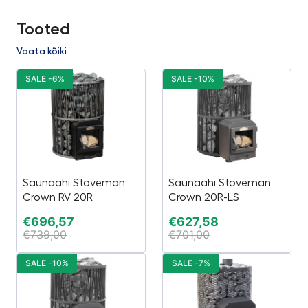
Tooted
Vaata kõiki
SALE -6%
SALE -10%
Saunaahi Stoveman
Saunaahi Stoveman
Crown RV 20R
Crown 20R-LS
€
696,57
€
627,58
€
739,00
€
701,00
SALE -10%
SALE -7%