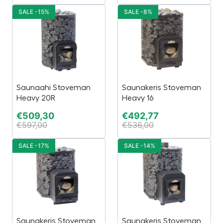
SALE -15%
SALE -8%
Saunaahi Stoveman
Saunakeris Stoveman
Heavy 20R
Heavy 16
€
509,30
€
492,77
€
597,00
€
536,00
SALE -17%
SALE -14%
Saunakeris Stoveman
Saunakeris Stoveman