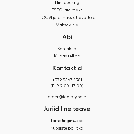
Hinnapäring
ESTO järelmaks
HOOVI järelmaks ettevõttele
Makseviisid
Abi
Kontaktid
Kuidas tellida
Kontaktid
+372 5567 8381
(E–R 9:00–17:00)
order@factory.sale
Juriidiline teave
Tarnetingimused
Küpsiste poliitika