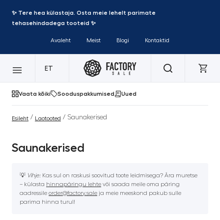
✨ Tere hea külastaja. Osta meie lehelt parimate
tehasehindadega tooteid ✨
Avaleht
Meist
Blogi
Kontaktid
ET
Vaata kõiki
Sooduspakkumised
Uued
/
/ Saunakerised
Esileht
Laotooted
Saunakerised
💡
Vihje:
Kas sul on raskusi soovitud toote leidmisega? Ära muretse
– külasta
hinnapäringu lehte
või saada meile oma päring
aadressile
order@factory.sale
ja meie meeskond pakub sulle
parima hinna turul!