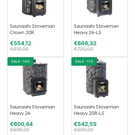
Saunaahi Stoveman
Saunaahi Stoveman
Crown 20R
Heavy 24-LS
€
554,12
€
666,32
€
619,00
€
720,00
SALE -14%
SALE -11%
Saunaahi Stoveman
Saunaahi Stoveman
Heavy 24
Heavy 20R-LS
€
600,44
€
542,55
€
698,00
€
609,00