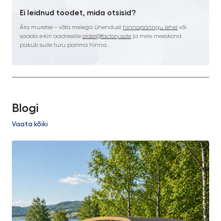
Ei leidnud toodet, mida otsisid?
Ära muretse – võta meiega ühendust
hinnapäringu lehel
või
saada e-kiri aadressile
order@factory.sale
ja meie meeskond
pakub sulle turu parima hinna.
Blogi
Vaata kõiki