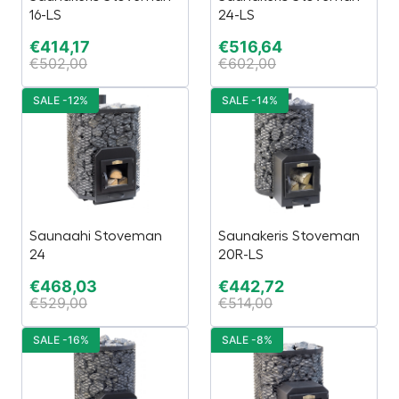
16-LS
24-LS
€
414,17
€
516,64
€
502,00
€
602,00
SALE -12%
SALE -14%
Saunaahi Stoveman
Saunakeris Stoveman
24
20R-LS
€
468,03
€
442,72
€
529,00
€
514,00
SALE -16%
SALE -8%