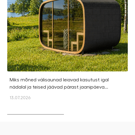
Miks mõned välisaunad leiavad kasutust igal
Ka
nädalal ja teised jäävad pärast jaanipäeva...
et
13.07.2026
13