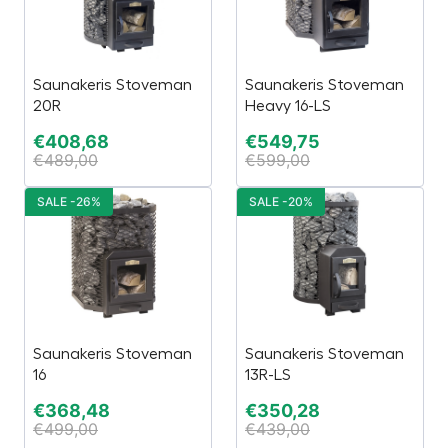
Saunakeris Stoveman
Saunakeris Stoveman
20R
Heavy 16-LS
€
408,68
€
549,75
€
489,00
€
599,00
SALE -26%
SALE -20%
Saunakeris Stoveman
Saunakeris Stoveman
16
13R-LS
€
368,48
€
350,28
€
499,00
€
439,00