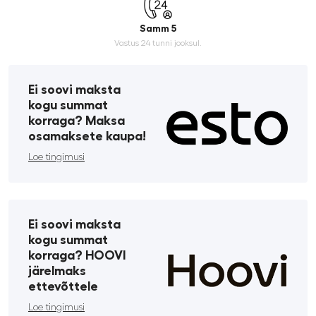
Samm 5
Vastus 24 tunni jooksul.
Ei soovi maksta
kogu summat
korraga? Maksa
osamaksete kaupa!
Loe tingimusi
Ei soovi maksta
kogu summat
korraga? HOOVI
järelmaks
ettevõttele
Loe tingimusi