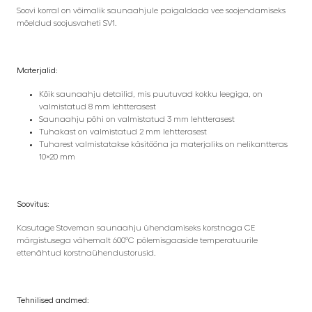
Soovi korral on võimalik saunaahjule paigaldada vee soojendamiseks
mõeldud soojusvaheti SV1.
Materjalid:
Kõik saunaahju detailid, mis puutuvad kokku leegiga, on
valmistatud 8 mm lehtterasest
Saunaahju põhi on valmistatud 3 mm lehtterasest
Tuhakast on valmistatud 2 mm lehtterasest
Tuharest valmistatakse käsitööna ja materjaliks on nelikantteras
10×20 mm
Soovitus:
Kasutage Stoveman saunaahju ühendamiseks korstnaga CE
märgistusega vähemalt 600°C põlemisgaaside temperatuurile
ettenähtud korstnaühendustorusid.
Tehnilised andmed: