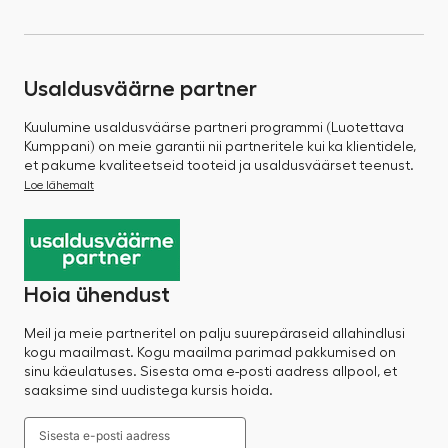
Usaldusväärne partner
Kuulumine usaldusväärse partneri programmi (Luotettava
Kumppani) on meie garantii nii partneritele kui ka klientidele,
et pakume kvaliteetseid tooteid ja usaldusväärset teenust.
Loe lähemalt
Hoia ühendust
Meil ja meie partneritel on palju suurepäraseid allahindlusi
kogu maailmast. Kogu maailma parimad pakkumised on
sinu käeulatuses. Sisesta oma e-posti aadress allpool, et
saaksime sind uudistega kursis hoida.