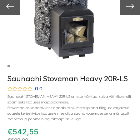
Saunaahi Stoveman Heavy 20R-LS
0.0
Saunaahi STOVEMAN HEAVY 20R-LS on ette nähtud kuiva või niiske leili
saamiseks koduses majapidamises.
Stoveman saunaahi/keris annab tänu metallpinna kiirgust varjavale
suurele kerisekivide kogusele meeldiva saunakogemuse oma mõnusalt
maheda ja pehme ning pikaajalise leiliga.
€
542,55