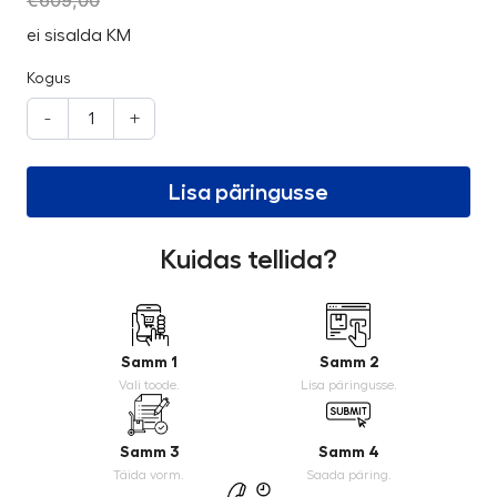
€
609,00
ei sisalda KM
Kogus
-
+
Lisa päringusse
Kuidas tellida?
Samm 1
Samm 2
Vali toode.
Lisa päringusse.
Samm 3
Samm 4
Täida vorm.
Saada päring.