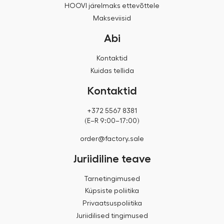
HOOVI järelmaks ettevõttele
Makseviisid
Abi
Kontaktid
Kuidas tellida
Kontaktid
+372 5567 8381
(E–R 9:00–17:00)
order@factory.sale
Juriidiline teave
Tarnetingimused
Küpsiste poliitika
Privaatsuspoliitika
Juriidilised tingimused