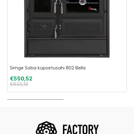
Simge Soba küpsetusahi 802 Bella
C
€
550,52
€
€
633,10
€