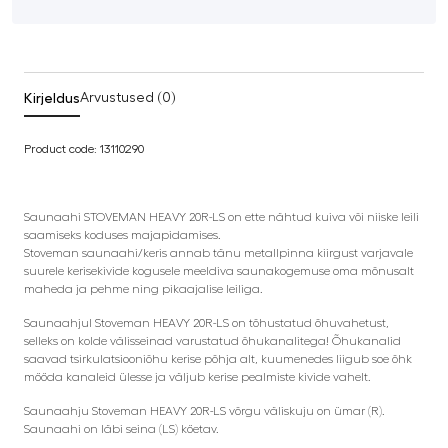
Kirjeldus
Arvustused (0)
Product code: 13110290
Saunaahi STOVEMAN HEAVY 20R-LS on ette nähtud kuiva või niiske leili
saamiseks koduses majapidamises.
Stoveman saunaahi/keris annab tänu metallpinna kiirgust varjavale
suurele kerisekivide kogusele meeldiva saunakogemuse oma mõnusalt
maheda ja pehme ning pikaajalise leiliga.
Saunaahjul Stoveman HEAVY 20R-LS on tõhustatud õhuvahetust,
selleks on kolde välisseinad varustatud õhukanalitega! Õhukanalid
saavad tsirkulatsiooniõhu kerise põhja alt, kuumenedes liigub soe õhk
mööda kanaleid ülesse ja väljub kerise pealmiste kivide vahelt.
Saunaahju Stoveman HEAVY 20R-LS võrgu väliskuju on ümar (R).
Saunaahi on läbi seina (LS) köetav.