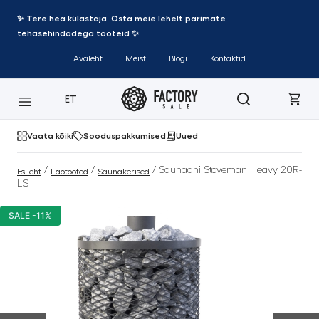
✨ Tere hea külastaja. Osta meie lehelt parimate
tehasehindadega tooteid ✨
Avaleht
Meist
Blogi
Kontaktid
ET
Vaata kõiki
Sooduspakkumised
Uued
/
/
/ Saunaahi Stoveman Heavy 20R-
Esileht
Laotooted
Saunakerised
LS
SALE -11%