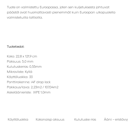
Tuote on valmistettu Euroopassa, joten sen kuljetuksesta johtuvat
päästöt ovat huomattavasti pienemmät kuin Euroopan ulkopuolella
valmistetuilla lattioilla.
Tuotetiedot:
Koko: 22,8 x 121,9 cm
Paksuus: 5,0 mm
Kulutuskerros: 0,55mm
Mikroviiste: Kyllä
Käyttöluokka: 33
Ponttirakenne: i4F drop lock
Pakkaus/lava: 2,23m2 / 107,04m2
Askeläänieriste: IXPE 1,0mm
Käyttöluokka
Kokonaisp aksuus
Kulutuske rros
Ääni – eristävy