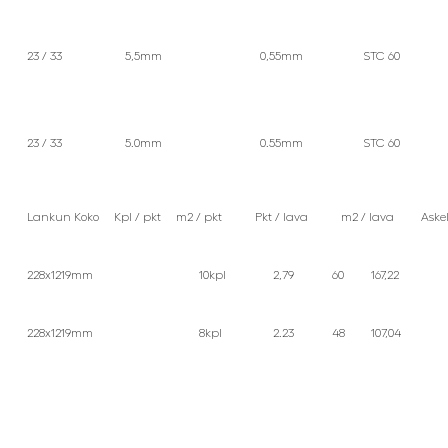
23 / 33
5,5mm
0,55mm
STC 60
23 / 33
5.0mm
0.55mm
STC 60
Lankun Koko Kpl / pkt m2 / pkt Pkt / lava m2 / lava Askelä
228x1219mm
10kpl
2,79
60
167,22
228x1219mm
8kpl
2.23
48
107,04