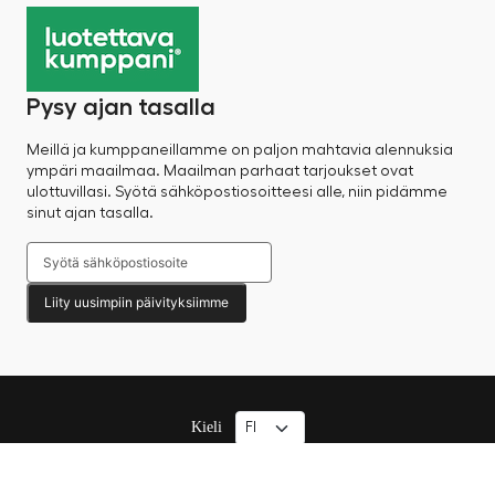
Pysy ajan tasalla
Meillä ja kumppaneillamme on paljon mahtavia alennuksia
ympäri maailmaa. Maailman parhaat tarjoukset ovat
ulottuvillasi. Syötä sähköpostiosoitteesi alle, niin pidämme
sinut ajan tasalla.
Liity uusimpiin päivityksiimme
Kieli
© 2025 Factory Sale – Kaikki oikeudet pidätetään