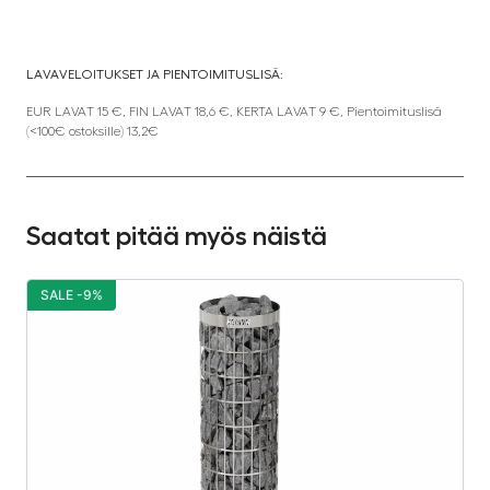
LAVAVELOITUKSET JA PIENTOIMITUSLISÄ:
EUR LAVAT 15 €, FIN LAVAT 18,6 €, KERTA LAVAT 9 €, Pientoimituslisä
(<100€ ostoksille) 13,2€
Saatat pitää myös näistä
SALE -9%
S