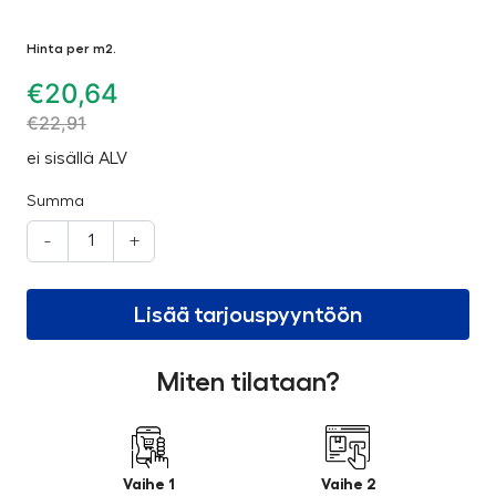
Hinta per m2.
€
20,64
€
22,91
ei sisällä ALV
Summa
-
+
Lisää tarjouspyyntöön
Miten tilataan?
Vaihe 1
Vaihe 2