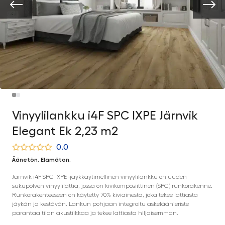
Vinyylilankku i4F SPC IXPE Järnvik
Elegant Ek 2,23 m2
0.0
Äänetön. Elämäton.
Järnvik i4F SPC IXPE -jäykkäytimellinen vinyylilankku on uuden
sukupolven vinyylilattia, jossa on kivikomposiittinen (SPC) runkorakenne.
Runkorakenteeseen on käytetty 70% kiviainesta, joka tekee lattiasta
jäykän ja kestävän. Lankun pohjaan integroitu askeläänieriste
parantaa tilan akustiikkaa ja tekee lattiasta hiljaisemman.