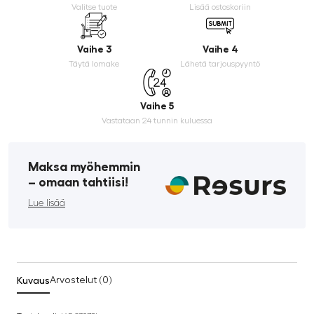
Valitse tuote
Lisää ostoskoriin
Vaihe 3
Vaihe 4
Täytä lomake
Lähetä tarjouspyyntö
Vaihe 5
Vastataan 24 tunnin kuluessa
Maksa myöhemmin
­– omaan tahtiisi!
Lue lisää
Kuvaus
Arvostelut (0)