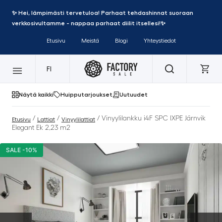
✨ Hei, lämpimästi tervetuloa! Parhaat tehdashinnat suoraan
verkkosivultamme - nappaa parhaat diilit itsellesi!✨
Etusivu
Meistä
Blogi
Yhteystiedot
FI
Näytä kaikki
Huipputarjoukset
Uutuudet
/
/
/ Vinyylilankku i4F SPC IXPE Järnvik
Etusivu
Lattiat
Vinyylilattiat
Elegant Ek 2,23 m2
SALE -10%