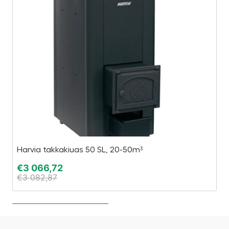
Harvia takkakiuas 50 SL, 20-50m³
Le
€
3 066,72
€
€
3 082,87
€