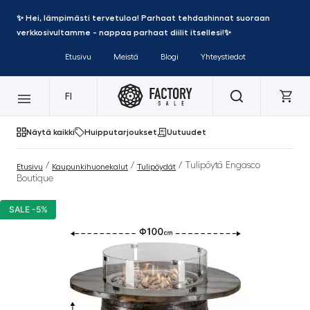
✨ Hei, lämpimästi tervetuloa! Parhaat tehdashinnat suoraan
verkkosivultamme - nappaa parhaat diilit itsellesi!✨
Etusivu
Meistä
Blogi
Yhteystiedot
FI
Näytä kaikki
Huipputarjoukset
Uutuudet
/
/
/ Tulipöytä Engasco
Etusivu
Kaupunkihuonekalut
Tulipöydät
Boutique
SALE -5%