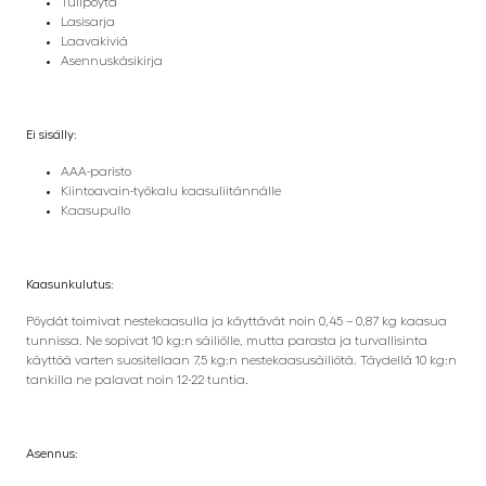
Tulipöytä
Lasisarja
Laavakiviä
Asennuskäsikirja
Ei sisälly:
AAA-paristo
Kiintoavain-työkalu kaasuliitännälle
Kaasupullo
Kaasunkulutus:
Pöydät toimivat nestekaasulla ja käyttävät noin 0,45 – 0,87 kg kaasua
tunnissa. Ne sopivat 10 kg:n säiliölle, mutta parasta ja turvallisinta
käyttöä varten suositellaan 7,5 kg:n nestekaasusäiliötä. Täydellä 10 kg:n
tankilla ne palavat noin 12-22 tuntia.
Asennus: