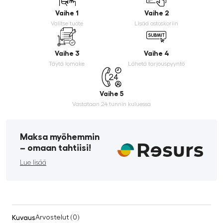
Vaihe 1
Vaihe 2
Valitse tuote
Lisää ostoskoriin
Vaihe 3
Vaihe 4
Täytä lomake
Lähetä tarjouspyyntö
Vaihe 5
Vastataan 24 tunnin kuluessa
Maksa myöhemmin
­– omaan tahtiisi!
Lue lisää
Kuvaus
Arvostelut (0)