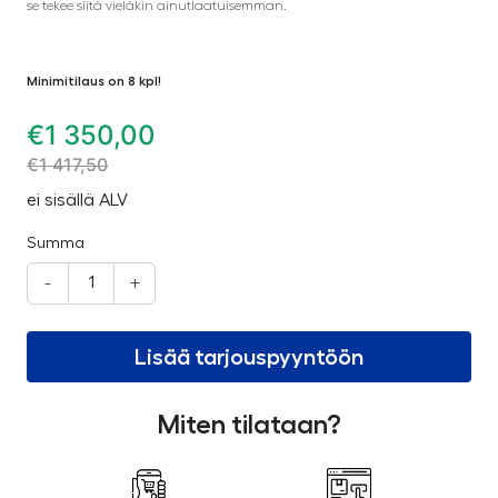
se tekee siitä vieläkin ainutlaatuisemman.
Minimitilaus on 8 kpl!
€
1 350,00
€
1 417,50
ei sisällä ALV
Summa
-
+
Lisää tarjouspyyntöön
Miten tilataan?