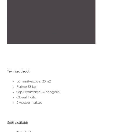
Tekniset tiedot:
Lämmityssäde: 30m2
Paino: 38 kg
Sopii enintään: 4 hengelle
CE-sertifioitu
2 vuoden takuu
Setti sisältää: