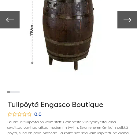
Tulipöytä Engasco Boutique
0.0
Boutique tulipöytä on valmistettu vanhasta viinitynnyristä jossa
sekoittuu vanhaa aikaa moderniin tyyliin. Se on enemmän kuin pelkkä
pöytä; siinä on pala historiaa. Ja koska sitä saa vain rajoitettuna eränä,