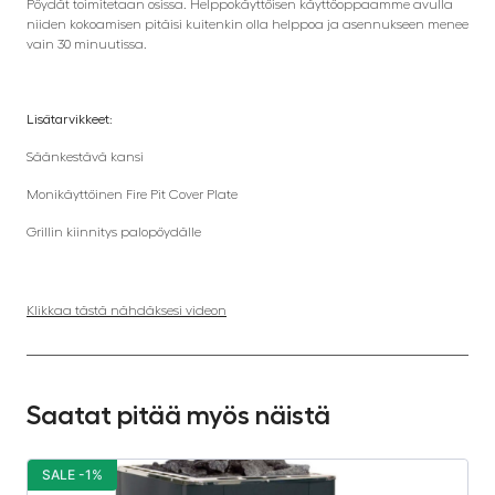
Pöydät toimitetaan osissa. Helppokäyttöisen käyttöoppaamme avulla
niiden kokoamisen pitäisi kuitenkin olla helppoa ja asennukseen menee
vain 30 minuutissa.
Lisätarvikkeet:
Säänkestävä kansi
Monikäyttöinen Fire Pit Cover Plate
Grillin kiinnitys palopöydälle
Klikkaa tästä nähdäksesi videon
Saatat pitää myös näistä
SALE -1%
S