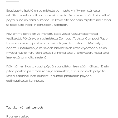
Boutique tulipöytä on valmistettu vanhasta viinitynnyristä jossa
sekoittuu vanhaa aikaa moderniin tyyliin. Se on enemmän kuin pelkkä
pöytä; siinä on pala historiaa. Ja koska sitä saa vain rajoitettuna eränä,
se tekee siitä vieläkin ainutlaatuisemman.
Pöytiemme pohja on valmistettu kestävästä ruostumattomasta
teräksestä. Pöytälevy on valmistettu Compact Topista. Compact Top on
korkealaatuinen, joustava materiaali, joka tunnetaan UV-säteilyn,
naarmuuntumisen ja korkeiden lämpötilojen kestävyydestään. Se on
myös ei-huokoinen, joten se sopii erinomaisesti ulkokäyttöön, koska se ei
ime vettä tai muita nesteitä.
Päivittäinen huolto vaatii pöydän puhdistamisen säännöllisesti. Ensin
pitää poistaa polttimen kansi ja varmistaa, että siinä ei ole pölyä tai
roskia. Säännöllinen puhdistus auttaa pitämään pöydän
optimaalisessa kunnossa.
Taulukon värivaihtoehdot:
Ruosteenruskea