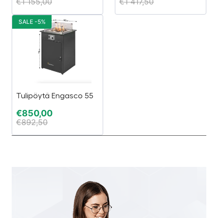
€
1 155,00
€
1 417,50
SALE -5%
Tulipöytä Engasco 55
€
850,00
€
892,50