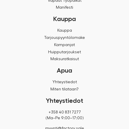
Vapaat Työpaikat
Manifesti
Kauppa
Kauppa
Tarjouspyyntölomake
Kampanjat
Huipputarjoukset
Maksuratkaisut
Apua
Yhteystiedot
Miten tilataan?
Yhteystiedot
+358 40 831 7277
(Ma–Pe 9:00–17:00)
myynti@factory.sale