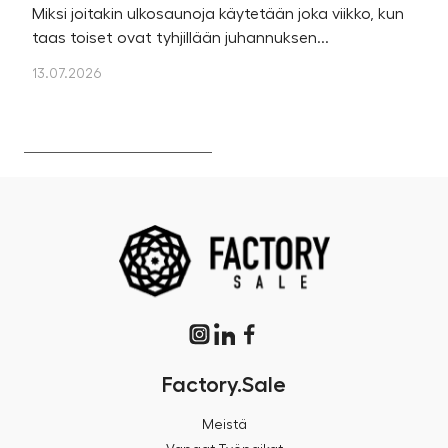
Miksi joitakin ulkosaunoja käytetään joka viikko, kun
Ka
taas toiset ovat tyhjillään juhannuksen...
u
os
13.07.2026
13
Factory.Sale
Meistä