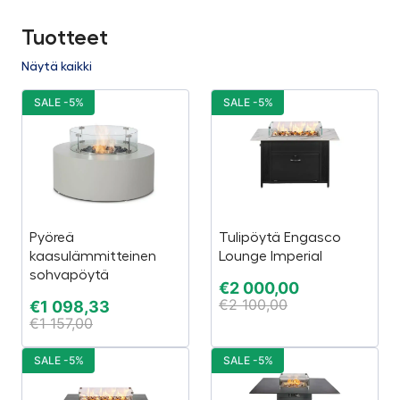
Tuotteet
Näytä kaikki
SALE -5%
SALE -5%
Pyöreä
Tulipöytä Engasco
kaasulämmitteinen
Lounge Imperial
sohvapöytä
€
2 000,00
€
2 100,00
€
1 098,33
€
1 157,00
SALE -5%
SALE -5%