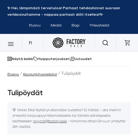
✨ Hei, lämpimästi tervetuloa! Parhaat tehdashinnat suoraan
verkkosivultamme - nappaa parhaat diilit itsellesi!✨
Etusivu
Meistä
Blogi
Yhteystiedot
FI
Näytä kaikki
Huipputarjoukset
Uutuudet
/
/ Tulipöydät
Etusivu
Kaupunkihuonekalut
Tulipöydät
💡
Vinkki:
Etkö löytänyt etsimääsi tuotetta? Ei hätää – ota meihin
yhteyttä tarjouspyyntölomakkeella tai lähetä sähköpostia
osoitteeseen
myynti@factory.sale
– tiimimme ottaa Sinuun yhteyttä
24h sisällä.