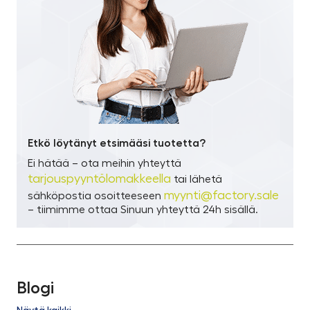
Etkö löytänyt etsimääsi tuotetta?
Ei hätää – ota meihin yhteyttä
tarjouspyyntölomakkeella
tai lähetä
myynti@factory.sale
sähköpostia osoitteeseen
– tiimimme ottaa Sinuun yhteyttä 24h sisällä.
Blogi
Näytä kaikki