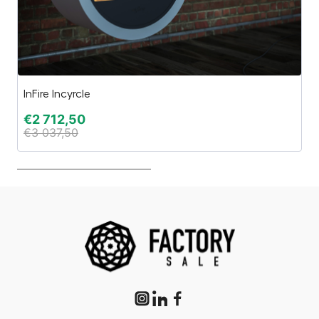
InFire Incyrcle
Es
€
2 712,50
€
€
3 037,50
€