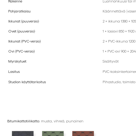
Rakenne
Luonnonkuusi tai 
Pohjaratkaisu
Käännettävä (vasen
Ikkunat (puuversio)
2 × ikkuna 1380 × 1
Ovet (puuversio)
1 × lasiovi 850 × 192
Ikkunat (PVC-versio)
2 × PVC-ikkuna 1200 
Ovi (PVC-versio)
1 × PVC-ovi 900 × 2
Myrskytuet
Sisältyvät
Lasitus
PVC-kaksinkertainen 
Studion käyttötarkoitus
Pihastudio, toimisto
Bitumikattotiilikatto:
musta, vihreä, punainen