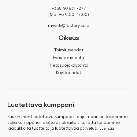
+358 40 831 7277
(Ma–Pe 9:00–17:00)
myynti@factory.sale
Oikeus
Toimitusehdot
Evästekäytäntö
Tietosuojakäytäntö
Käyttöehdot
Luotettava kumppani
Kuuluminen Luotettava Kumppani -ohjelmaan on takeemme
sekä kumppaneille että asiakkaille siitä, että tarjoamme
laadukkaita tuotteita ja luotettavaa palvelua.
Lue lisää