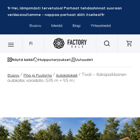
✨ Hei, lämpimästi tervetuloa! Parhaat tehdashinnat suoraan
verkkosivultamme - nappaa parhaat diilit itsellesi!✨
Etusivu
Meistä
Blogi
Yhteystiedot
FI
Näytä kaikki
Huipputarjoukset
Uutuudet
/
/
/ Tivoli – Kaksipaikkainen
Etusivu
Piha ja Puutarha
Autokatokset
autokatos varastolla (5,95 m × 9,5 m)