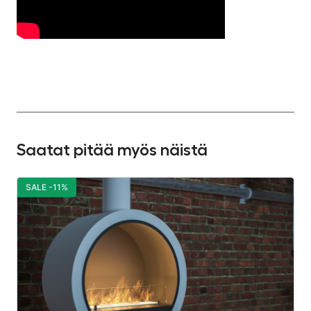
Saatat pitää myös näistä
SALE -11%
S