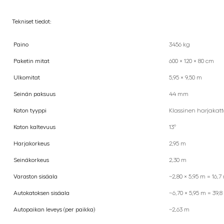
Tekniset tiedot:
Paino
3456 kg
Paketin mitat
600 × 120 × 80 cm
Ulkomitat
5,95 × 9,50 m
Seinän paksuus
44 mm
Katon tyyppi
Klassinen harjakatt
Katon kaltevuus
13°
Harjakorkeus
2,95 m
Seinäkorkeus
2,30 m
Varaston sisäala
~2,80 × 5,95 m = 16,7
Autokatoksen sisäala
~6,70 × 5,95 m = 39,8
Autopaikan leveys (per paikka)
~2,63 m