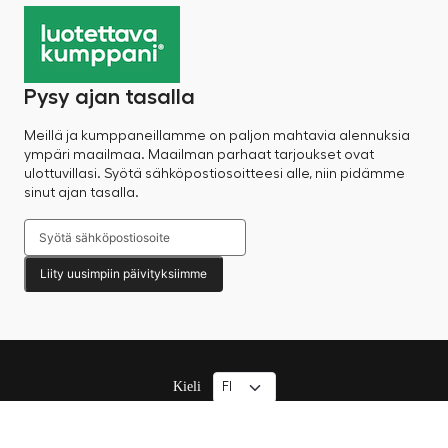
Pysy ajan tasalla
Meillä ja kumppaneillamme on paljon mahtavia alennuksia
ympäri maailmaa. Maailman parhaat tarjoukset ovat
ulottuvillasi. Syötä sähköpostiosoitteesi alle, niin pidämme
sinut ajan tasalla.
Liity uusimpiin päivityksiimme
Kieli
© 2025 Factory Sale – Kaikki oikeudet pidätetään