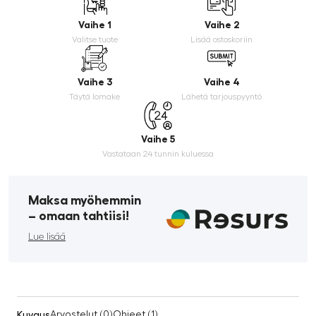
Vaihe 1
Vaihe 2
Valitse tuote
Lisää ostoskoriin
Vaihe 3
Vaihe 4
Täytä lomake
Lähetä tarjouspyyntö
Vaihe 5
Vastataan 24 tunnin kuluessa
Maksa myöhemmin
­– omaan tahtiisi!
Lue lisää
Kuvaus
Arvostelut (0)
Ohjeet (1)