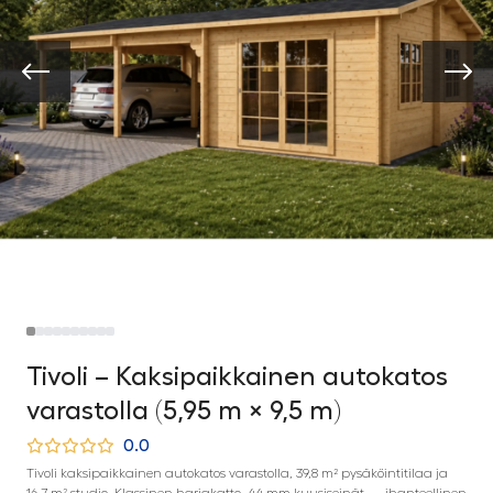
Tivoli – Kaksipaikkainen autokatos
varastolla (5,95 m × 9,5 m)
0.0
Tivoli kaksipaikkainen autokatos varastolla, 39,8 m² pysäköintitilaa ja
16,7 m² studio. Klassinen harjakatto, 44 mm kuusiseinät — ihanteellinen