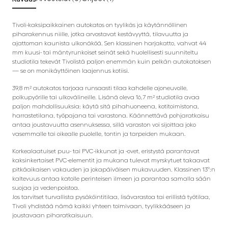
Tivoli-kaksipaikkainen autokatos on tyylikäs ja käytännöllinen
piharakennus niille, jotka arvostavat kestävyyttä, tilavuutta ja
ajattoman kaunista ulkonäköä. Sen klassinen harjakatto, vahvat 44
mm kuusi- tai mäntyrunkoiset seinät sekä huolellisesti suunniteltu
studiotila tekevät Tivolistä paljon enemmän kuin pelkän autokatoksen
— se on monikäyttöinen laajennus kotiisi.
39,8 m² autokatos tarjoaa runsaasti tilaa kahdelle ajoneuvolle,
polkupyörille tai ulkovälineille. Lisänä oleva 16,7 m² studiotila avaa
paljon mahdollisuuksia: käytä sitä pihahuoneena, kotitoimistona,
harrastetilana, työpajana tai varastona. Käännettävä pohjaratkaisu
antaa joustavuutta asennuksessa, sillä varaston voi sijoittaa joko
vasemmalle tai oikealle puolelle, tontin ja tarpeiden mukaan.
Korkealaatuiset puu- tai PVC-ikkunat ja -ovet, eristystä parantavat
kaksinkertaiset PVC-elementit ja mukana tulevat myrskytuet takaavat
pitkäaikaisen vakauden ja jokapäiväisen mukavuuden. Klassinen 13°:n
kaltevuus antaa katolle perinteisen ilmeen ja parantaa samalla sään
suojaa ja vedenpoistoa.
Jos tarvitset turvallista pysäköintitilaa, lisävarastoa tai erillistä työtilaa,
Tivoli yhdistää nämä kaikki yhteen toimivaan, tyylikkääseen ja
joustavaan piharatkaisuun.